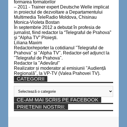
formarea formatorilor
– 2011 - Trainer expert Deutsche Welle implicat
in proiectul de dezvoltare a Departamentului
Multimedia TeleRadio Moldova, Chisinau
Monica-Violeta Bostan
În septembrie 2012 a debutat în profesia de
jurnalist, fiind redactor la “Telegraful de Prahova”
şi “Alpha TV” Ploieşti.
Liliana Maxim
Redactor/reporter la cotidianul "Telegraful de
Prahova" și "Alpha TV". Redactor-șef adjunct la
"Telegraful de Prahova".
Redactor la "Adevărul"
Realizator și moderator al emisiunii "Audiență
Regională", la VP-TV (Valea Prahovei TV).
CATEGORII
Categorii
CE-AM MAI SCRIS PE FACEBOOK
PRIETENII NOSTRII: