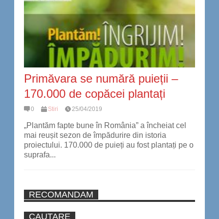
Primăvara se numără puieții –
170.000 de copăcei plantați
0
Stiri
25/04/2019
„Plantăm fapte bune în România” a încheiat cel
mai reușit sezon de împădurire din istoria
proiectului. 170.000 de puieți au fost plantați pe o
suprafa...
RECOMANDAM
CAUTARE