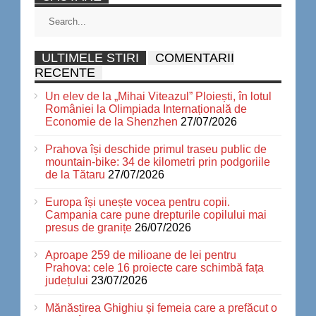
ULTIMELE STIRI
COMENTARII
RECENTE
Un elev de la „Mihai Viteazul” Ploiești, în lotul
României la Olimpiada Internațională de
Economie de la Shenzhen
27/07/2026
Prahova își deschide primul traseu public de
mountain-bike: 34 de kilometri prin podgoriile
de la Tătaru
27/07/2026
Europa își unește vocea pentru copii.
Campania care pune drepturile copilului mai
presus de granițe
26/07/2026
Aproape 259 de milioane de lei pentru
Prahova: cele 16 proiecte care schimbă fața
județului
23/07/2026
Mănăstirea Ghighiu și femeia care a prefăcut o