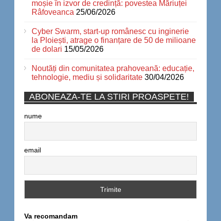
moșie în izvor de credință: povestea Măriuței
Râfoveanca
25/06/2026
Cyber Swarm, start-up românesc cu inginerie
la Ploiești, atrage o finanțare de 50 de milioane
de dolari
15/05/2026
Noutăți din comunitatea prahoveană: educație,
tehnologie, mediu și solidaritate
30/04/2026
ABONEAZA-TE LA STIRI PROASPETE!
nume
email
Va recomandam