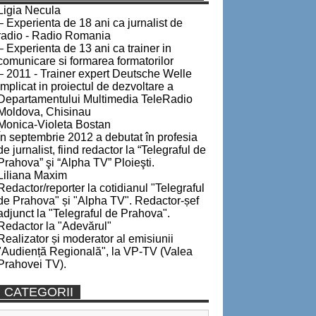
Ligia Necula
– Experienta de 18 ani ca jurnalist de
radio - Radio Romania
– Experienta de 13 ani ca trainer in
comunicare si formarea formatorilor
– 2011 - Trainer expert Deutsche Welle
implicat in proiectul de dezvoltare a
Departamentului Multimedia TeleRadio
Moldova, Chisinau
Monica-Violeta Bostan
În septembrie 2012 a debutat în profesia
de jurnalist, fiind redactor la “Telegraful de
Prahova” şi “Alpha TV” Ploieşti.
Liliana Maxim
Redactor/reporter la cotidianul "Telegraful
de Prahova" și "Alpha TV". Redactor-șef
adjunct la "Telegraful de Prahova".
Redactor la "Adevărul"
Realizator și moderator al emisiunii
"Audiență Regională", la VP-TV (Valea
Prahovei TV).
CATEGORII
Categorii