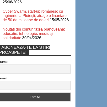
25/06/2026
Cyber Swarm, start-up românesc cu
inginerie la Ploiești, atrage o finanțare
de 50 de milioane de dolari
15/05/2026
Noutăți din comunitatea prahoveană:
educație, tehnologie, mediu și
solidaritate
30/04/2026
ABONEAZA-TE LA STIRI
PROASPETE!
nume
email