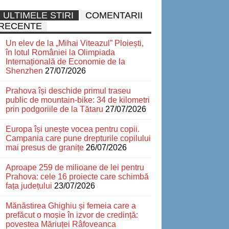
ULTIMELE STIRI
COMENTARII
RECENTE
Un elev de la „Mihai Viteazul” Ploiești,
în lotul României la Olimpiada
Internațională de Economie de la
Shenzhen
27/07/2026
Prahova își deschide primul traseu
public de mountain-bike: 34 de kilometri
prin podgoriile de la Tătaru
27/07/2026
Europa își unește vocea pentru copii.
Campania care pune drepturile copilului
mai presus de granițe
26/07/2026
Aproape 259 de milioane de lei pentru
Prahova: cele 16 proiecte care schimbă
fața județului
23/07/2026
Mănăstirea Ghighiu și femeia care a
prefăcut o moșie în izvor de credință:
povestea Măriuței Râfoveanca