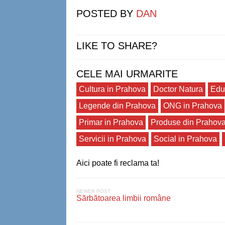
POSTED BY
DAN
LIKE TO SHARE?
CELE MAI URMARITE
Cultura in Prahova
Doctor Natura
Edu
Legende din Prahova
ONG in Prahova
Primar in Prahova
Produse din Prahov
Servicii in Prahova
Social in Prahova
Aici poate fi reclama ta!
NEWER POST
Sărbătoarea limbii române