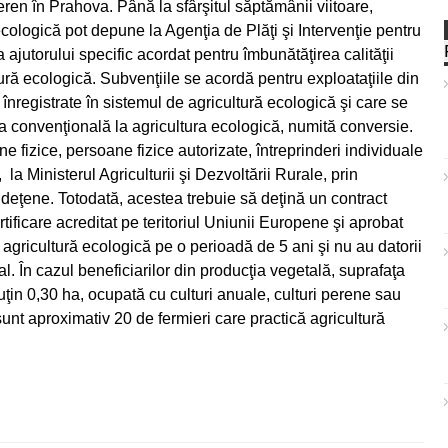
eren în Prahova. Până la sfârşitul săptămânii viitoare,
ologică pot depune la Agenţia de Plăţi şi Intervenţie pentru
 ajutorului specific acordat pentru îmbunătăţirea calităţii
ură ecologică. Subvenţiile se acordă pentru exploataţiile din
înregistrate în sistemul de agricultură ecologică şi care se
ra convenţională la agricultura ecologică, numită conversie.
ne fizice, persoane fizice autorizate, întreprinderi individuale
, la Ministerul Agriculturii şi Dezvoltării Rurale, prin
udeţene. Totodată, acestea trebuie să deţină un contract
tificare acreditat pe teritoriul Uniunii Europene şi aprobat
 agricultură ecologică pe o perioadă de 5 ani şi nu au datorii
al. În cazul beneficiarilor din producţia vegetală, suprafaţa
puţin 0,30 ha, ocupată cu culturi anuale, culturi perene sau
nt aproximativ 20 de fermieri care practică agricultură