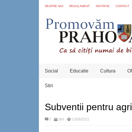
DESPRE NOI
REGULAMENT
INVITATIE
CONTACT
Social
Educatie
Cultura
O
Stiri
Subventii pentru agr
0
Stiri
13/09/2011