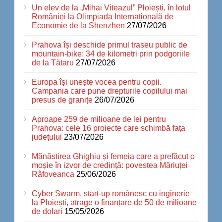
Un elev de la „Mihai Viteazul” Ploiești, în lotul
României la Olimpiada Internațională de
Economie de la Shenzhen
27/07/2026
Prahova își deschide primul traseu public de
mountain-bike: 34 de kilometri prin podgoriile
de la Tătaru
27/07/2026
Europa își unește vocea pentru copii.
Campania care pune drepturile copilului mai
presus de granițe
26/07/2026
Aproape 259 de milioane de lei pentru
Prahova: cele 16 proiecte care schimbă fața
județului
23/07/2026
Mănăstirea Ghighiu și femeia care a prefăcut o
moșie în izvor de credință: povestea Măriuței
Râfoveanca
25/06/2026
Cyber Swarm, start-up românesc cu inginerie
la Ploiești, atrage o finanțare de 50 de milioane
de dolari
15/05/2026