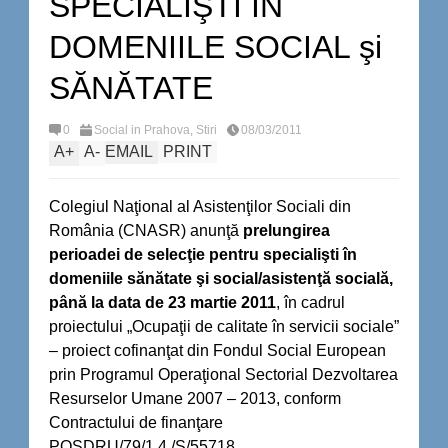
SPECIALIŞTI ÎN
DOMENIILE SOCIAL şi
SĂNĂTATE
0
Social in Prahova
,
Stiri
08/03/2011
A
+
A
-
EMAIL
PRINT
Colegiul Naţional al Asistenţilor Sociali din
România (CNASR) anunţă
prelungirea
perioadei de selecţie pentru
specialişti în
domeniile sănătate şi social/asistenţă socială
,
până la data de 23 martie 2011
, în cadrul
proiectului „Ocupaţii de calitate în servicii sociale”
– proiect cofinanţat din Fondul Social European
prin Programul Operaţional Sectorial Dezvoltarea
Resurselor Umane 2007 – 2013, conform
Contractului de finanţare
POSDRU/79/1.4./S/55718.