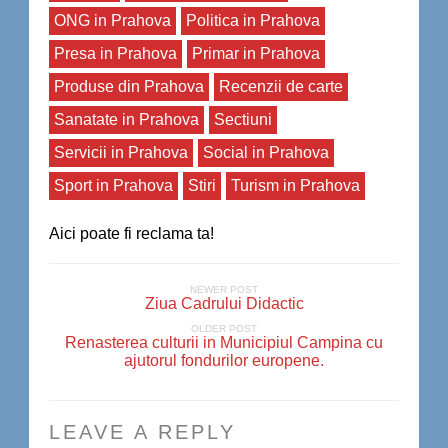
ONG in Prahova
Politica in Prahova
Presa in Prahova
Primar in Prahova
Produse din Prahova
Recenzii de carte
Sanatate in Prahova
Sectiuni
Servicii in Prahova
Social in Prahova
Sport in Prahova
Stiri
Turism in Prahova
Aici poate fi reclama ta!
NEWER POST
Ziua Cadrului Didactic
OLDER POST
Renasterea culturii in Municipiul Campina cu
ajutorul fondurilor europene.
LEAVE A REPLY