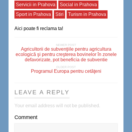
Servicii in Prahova
Social in Prahova
Sport in Prahova
Stiri
Turism in Prahova
Aici poate fi reclama ta!
NEWER POST
Agricultorii de subvenţiile pentru agricultura
ecologică şi pentru creşterea bovinelor în zonele
defavorizate, pot beneficia de subventie
OLDER POST
Programul Europa pentru cetăţeni
LEAVE A REPLY
Your email address will not be published.
Comment