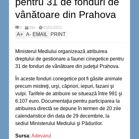
pentru 31 de fonduri de
vânătoare din Prahova
0
Stiri
03/01/2011
A
+
A
-
EMAIL
PRINT
Ministerul Mediului organizează atribuirea
dreptului de gestionare a faunei cinegetice pentru
31 de fonduri de vânătoare din judeţul Prahova.
În aceste fonduri conegetice pot fi găsite animale
precum mistreţi, urşi, căpriori, iepuri, fazani şi
vulpi. Tarifele de atribuire se situează între 991 şi
6.107 euro. Documentaţia pentru participarea la
atribuirea directă se depune în termen de 20 zile
calendaristice din data de 29 decembrie, la
sediul Ministerului Mediului şi Pădurilor.
Sursa
:
Adevarul