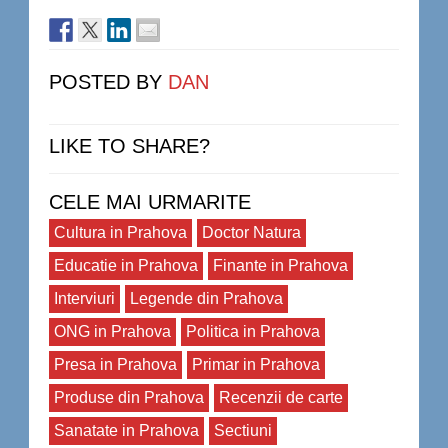
POSTED BY
DAN
LIKE TO SHARE?
CELE MAI URMARITE
Cultura in Prahova
Doctor Natura
Educatie in Prahova
Finante in Prahova
Interviuri
Legende din Prahova
ONG in Prahova
Politica in Prahova
Presa in Prahova
Primar in Prahova
Produse din Prahova
Recenzii de carte
Sanatate in Prahova
Sectiuni