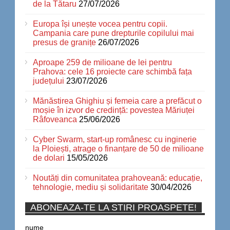
de la Tătaru
27/07/2026
Europa își unește vocea pentru copii.
Campania care pune drepturile copilului mai
presus de granițe
26/07/2026
Aproape 259 de milioane de lei pentru
Prahova: cele 16 proiecte care schimbă fața
județului
23/07/2026
Mănăstirea Ghighiu și femeia care a prefăcut o
moșie în izvor de credință: povestea Măriuței
Râfoveanca
25/06/2026
Cyber Swarm, start-up românesc cu inginerie
la Ploiești, atrage o finanțare de 50 de milioane
de dolari
15/05/2026
Noutăți din comunitatea prahoveană: educație,
tehnologie, mediu și solidaritate
30/04/2026
ABONEAZA-TE LA STIRI PROASPETE!
nume