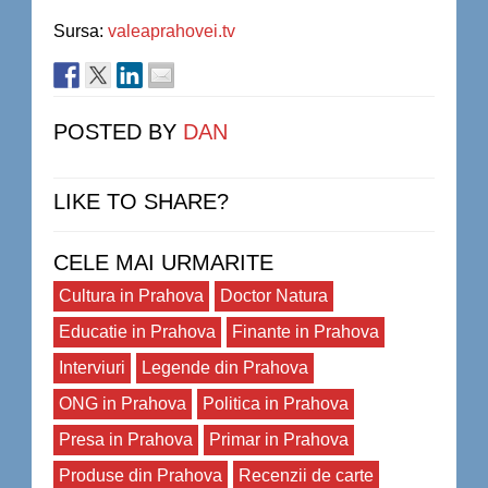
Sursa:
valeaprahovei.tv
POSTED BY
DAN
LIKE TO SHARE?
CELE MAI URMARITE
Cultura in Prahova
Doctor Natura
Educatie in Prahova
Finante in Prahova
Interviuri
Legende din Prahova
ONG in Prahova
Politica in Prahova
Presa in Prahova
Primar in Prahova
Produse din Prahova
Recenzii de carte