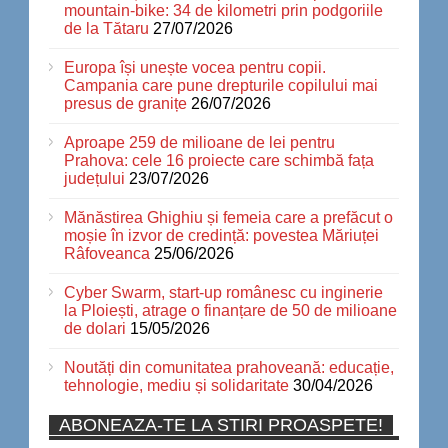
mountain-bike: 34 de kilometri prin podgoriile
de la Tătaru
27/07/2026
Europa își unește vocea pentru copii.
Campania care pune drepturile copilului mai
presus de granițe
26/07/2026
Aproape 259 de milioane de lei pentru
Prahova: cele 16 proiecte care schimbă fața
județului
23/07/2026
Mănăstirea Ghighiu și femeia care a prefăcut o
moșie în izvor de credință: povestea Măriuței
Râfoveanca
25/06/2026
Cyber Swarm, start-up românesc cu inginerie
la Ploiești, atrage o finanțare de 50 de milioane
de dolari
15/05/2026
Noutăți din comunitatea prahoveană: educație,
tehnologie, mediu și solidaritate
30/04/2026
ABONEAZA-TE LA STIRI PROASPETE!