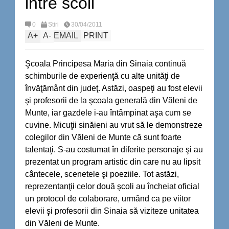
intre scoli
0
Stiri
30/04/2011
A
+
A
-
EMAIL
PRINT
Şcoala Principesa Maria din Sinaia continuă
schimburile de experienţă cu alte unităţi de
învăţământ din judeţ. Astăzi, oaspeţi au fost elevii
şi profesorii de la şcoala generală din Văleni de
Munte, iar gazdele i-au întâmpinat aşa cum se
cuvine. Micuţii sinăieni au vrut să le demonstreze
colegilor din Văleni de Munte că sunt foarte
talentaţi. S-au costumat în diferite personaje şi au
prezentat un program artistic din care nu au lipsit
cântecele, scenetele şi poeziile. Tot astăzi,
reprezentanţii celor două şcoli au încheiat oficial
un protocol de colaborare, urmând ca pe viitor
elevii şi profesorii din Sinaia să viziteze unitatea
din Văleni de Munte.