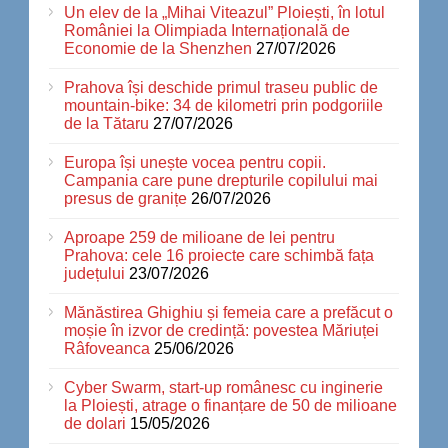
Un elev de la „Mihai Viteazul” Ploiești, în lotul
României la Olimpiada Internațională de
Economie de la Shenzhen
27/07/2026
Prahova își deschide primul traseu public de
mountain-bike: 34 de kilometri prin podgoriile
de la Tătaru
27/07/2026
Europa își unește vocea pentru copii.
Campania care pune drepturile copilului mai
presus de granițe
26/07/2026
Aproape 259 de milioane de lei pentru
Prahova: cele 16 proiecte care schimbă fața
județului
23/07/2026
Mănăstirea Ghighiu și femeia care a prefăcut o
moșie în izvor de credință: povestea Măriuței
Râfoveanca
25/06/2026
Cyber Swarm, start-up românesc cu inginerie
la Ploiești, atrage o finanțare de 50 de milioane
de dolari
15/05/2026