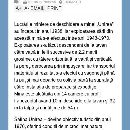
0
Turism in Prahova
13/06/2013
A
+
A
-
EMAIL
PRINT
Lucrările miniere de deschidere a minei „Unirea”
au început în anul 1938, iar exploatarea sării din
această mină s-a efectuat între anii 1943-1970.
Exploatarea s-a făcut descendent de la tavan
către vatră în felii succesive de 2.2 metrii
grosime, cu tăiere orizontală la vatră şi verticală
la pereţ, derocarea prin împuşcare, iar transportul
materialului rezultat s-a efectut cu vagoneţii până
la puţ şi mai departe cu colivia până la suprafaţă
către instalaţia de preparare şi expediţie.
Mina este alcătuita din 14 camere cu profil
trapezoidal având 10 m deschidere la tavan şi 32
m la talpă şi o înălţime de 54 m.
Salina Unirea – devine obiectiv turistic din anul
1970, oferind conditii de microclimat natural