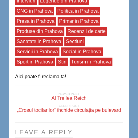
Interviuri
Legende din Prahova
ONG in Prahova
Politica in Prahova
Presa in Prahova
Primar in Prahova
Produse din Prahova
Recenzii de carte
Sanatate in Prahova
Sectiuni
Servicii in Prahova
Social in Prahova
Sport in Prahova
Stiri
Turism in Prahova
Aici poate fi reclama ta!
NEWER POST
Al Treilea Reich
OLDER POST
„Crosul tocilarilor“ închide circulaţia pe bulevard
LEAVE A REPLY