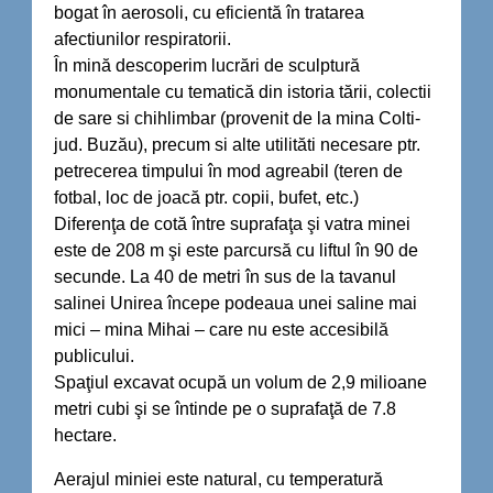
bogat în aerosoli, cu eficientă în tratarea
afectiunilor respiratorii.
În mină descoperim lucrări de sculptură
monumentale cu tematică din istoria tării, colectii
de sare si chihlimbar (provenit de la mina Colti-
jud. Buzău), precum si alte utilităti necesare ptr.
petrecerea timpului în mod agreabil (teren de
fotbal, loc de joacă ptr. copii, bufet, etc.)
Diferenţa de cotă între suprafaţa şi vatra minei
este de 208 m şi este parcursă cu liftul în 90 de
secunde. La 40 de metri în sus de la tavanul
salinei Unirea începe podeaua unei saline mai
mici – mina Mihai – care nu este accesibilă
publicului.
Spaţiul excavat ocupă un volum de 2,9 milioane
metri cubi şi se întinde pe o suprafaţă de 7.8
hectare.
Aerajul miniei este natural, cu temperatură