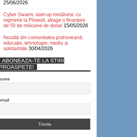
25/06/2026
Cyber Swarm, start-up românesc cu
inginerie la Ploiești, atrage o finanțare
de 50 de milioane de dolari
15/05/2026
Noutăți din comunitatea prahoveană:
educație, tehnologie, mediu și
solidaritate
30/04/2026
ABONEAZA-TE LA STIRI
PROASPETE!
nume
email