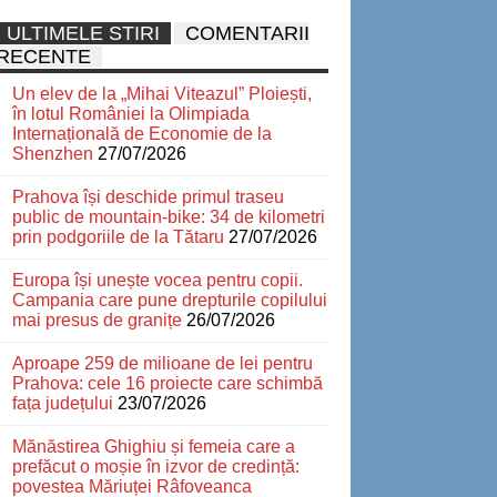
ULTIMELE STIRI
COMENTARII
RECENTE
Un elev de la „Mihai Viteazul” Ploiești,
în lotul României la Olimpiada
Internațională de Economie de la
Shenzhen
27/07/2026
Prahova își deschide primul traseu
public de mountain-bike: 34 de kilometri
prin podgoriile de la Tătaru
27/07/2026
Europa își unește vocea pentru copii.
Campania care pune drepturile copilului
mai presus de granițe
26/07/2026
Aproape 259 de milioane de lei pentru
Prahova: cele 16 proiecte care schimbă
fața județului
23/07/2026
Mănăstirea Ghighiu și femeia care a
prefăcut o moșie în izvor de credință:
povestea Măriuței Râfoveanca