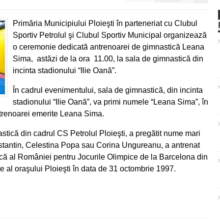
Primăria Municipiului Ploieşti în parteneriat cu Clubul
Sportiv Petrolul şi Clubul Sportiv Municipal organizează
o ceremonie dedicată antrenoarei de gimnastică Leana
Sima, astăzi de la ora 11.00, la sala de gimnastică din
incinta stadionului “Ilie Oană”.
În cadrul evenimentului, sala de gimnastică, din incinta
stadionului “Ilie Oană”, va primi numele “Leana Sima”, în
antrenoarei emerite Leana Sima.
tică din cadrul CS Petrolul Ploieşti, a pregătit nume mari
stantin, Celestina Popa sau Corina Ungureanu, a antrenat
tică al României pentru Jocurile Olimpice de la Barcelona din
e al oraşului Ploieşti în data de 31 octombrie 1997.