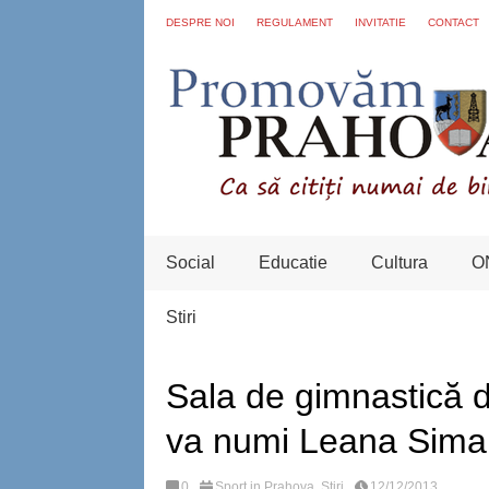
DESPRE NOI
REGULAMENT
INVITATIE
CONTACT
Social
Educatie
Cultura
O
Stiri
Sala de gimnastică d
va numi Leana Sima
0
Sport in Prahova
,
Stiri
12/12/2013