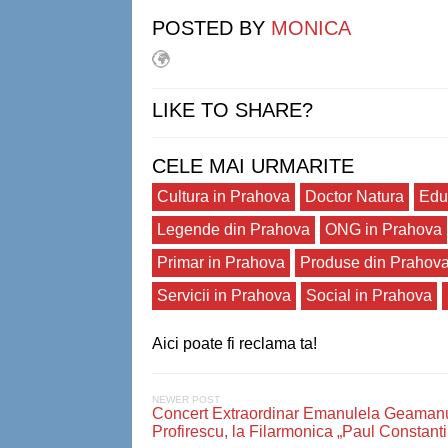
POSTED BY
MONICA
LIKE TO SHARE?
CELE MAI URMARITE
Cultura in Prahova
Doctor Natura
Edu
Legende din Prahova
ONG in Prahova
Primar in Prahova
Produse din Prahov
Servicii in Prahova
Social in Prahova
Aici poate fi reclama ta!
NEWER POST
Concert Extraordinar Emanulela Geaman
Profirescu, la Filarmonica „Paul Constant