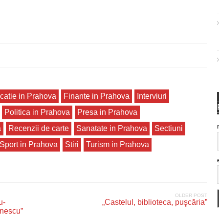
catie in Prahova
Finante in Prahova
Interviuri
Politica in Prahova
Presa in Prahova
a
Recenzii de carte
Sanatate in Prahova
Sectiuni
Sport in Prahova
Stiri
Turism in Prahova
OLDER POST
u-
„Castelul, biblioteca, puşcăria”
inescu”