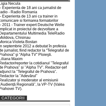
Ligia Necula
– Experienta de 18 ani ca jurnalist de
radio - Radio Romania
– Experienta de 13 ani ca trainer in
comunicare si formarea formatorilor
– 2011 - Trainer expert Deutsche Welle
implicat in proiectul de dezvoltare a
Departamentului Multimedia TeleRadio
Moldova, Chisinau
Monica-Violeta Bostan
În septembrie 2012 a debutat în profesia
de jurnalist, fiind redactor la “Telegraful de
Prahova” şi “Alpha TV” Ploieşti.
Liliana Maxim
Redactor/reporter la cotidianul "Telegraful
de Prahova" și "Alpha TV". Redactor-șef
adjunct la "Telegraful de Prahova".
Redactor la "Adevărul"
Realizator și moderator al emisiunii
"Audiență Regională", la VP-TV (Valea
Prahovei TV).
CATEGORII
Categorii