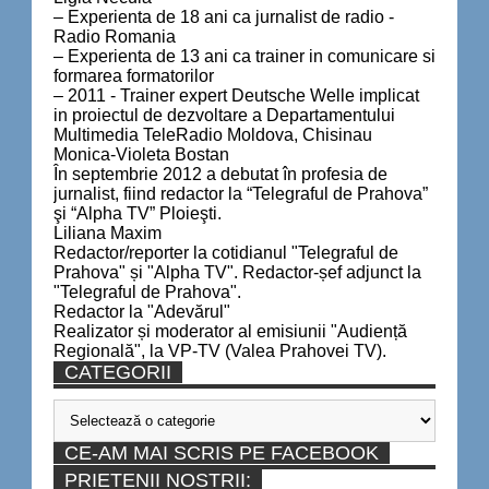
– Experienta de 18 ani ca jurnalist de radio -
Radio Romania
– Experienta de 13 ani ca trainer in comunicare si
formarea formatorilor
– 2011 - Trainer expert Deutsche Welle implicat
in proiectul de dezvoltare a Departamentului
Multimedia TeleRadio Moldova, Chisinau
Monica-Violeta Bostan
În septembrie 2012 a debutat în profesia de
jurnalist, fiind redactor la “Telegraful de Prahova”
şi “Alpha TV” Ploieşti.
Liliana Maxim
Redactor/reporter la cotidianul "Telegraful de
Prahova" și "Alpha TV". Redactor-șef adjunct la
"Telegraful de Prahova".
Redactor la "Adevărul"
Realizator și moderator al emisiunii "Audiență
Regională", la VP-TV (Valea Prahovei TV).
CATEGORII
Categorii
CE-AM MAI SCRIS PE FACEBOOK
PRIETENII NOSTRII: