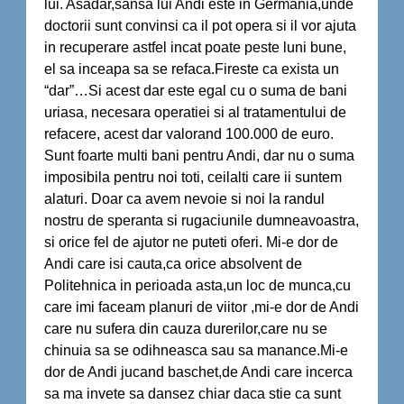
lui. Asadar,sansa lui Andi este in Germania,unde
doctorii sunt convinsi ca il pot opera si il vor ajuta
in recuperare astfel incat poate peste luni bune,
el sa inceapa sa se refaca.Fireste ca exista un
“dar”…Si acest dar este egal cu o suma de bani
uriasa, necesara operatiei si al tratamentului de
refacere, acest dar valorand 100.000 de euro.
Sunt foarte multi bani pentru Andi, dar nu o suma
imposibila pentru noi toti, ceilalti care ii suntem
alaturi. Doar ca avem nevoie si noi la randul
nostru de speranta si rugaciunile dumneavoastra,
si orice fel de ajutor ne puteti oferi. Mi-e dor de
Andi care isi cauta,ca orice absolvent de
Politehnica in perioada asta,un loc de munca,cu
care imi faceam planuri de viitor ,mi-e dor de Andi
care nu sufera din cauza durerilor,care nu se
chinuia sa se odihneasca sau sa manance.Mi-e
dor de Andi jucand baschet,de Andi care incerca
sa ma invete sa dansez chiar daca stie ca sunt