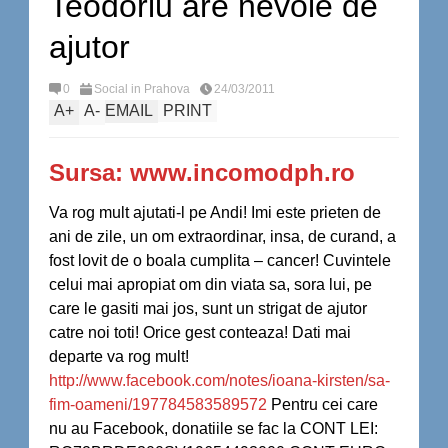
Teodoriu are nevoie de
ajutor
0
Social in Prahova
24/03/2011
A
+
A
-
EMAIL
PRINT
Sursa: www.incomodph.ro
Va rog mult ajutati-l pe Andi! Imi este prieten de
ani de zile, un om extraordinar, insa, de curand, a
fost lovit de o boala cumplita – cancer! Cuvintele
celui mai apropiat om din viata sa, sora lui, pe
care le gasiti mai jos, sunt un strigat de ajutor
catre noi toti! Orice gest conteaza! Dati mai
departe va rog mult!
http://www.facebook.com/notes/ioana-kirsten/sa-
fim-oameni/197784583589572
Pentru cei care
nu au Facebook, donatiile se fac la CONT LEI: