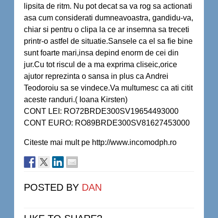
lipsita de ritm. Nu pot decat sa va rog sa actionati
asa cum considerati dumneavoastra, gandidu-va,
chiar si pentru o clipa la ce ar insemna sa treceti
printr-o astfel de situatie.Sansele ca el sa fie bine
sunt foarte mari,insa depind enorm de cei din
jur.Cu tot riscul de a ma exprima cliseic,orice
ajutor reprezinta o sansa in plus ca Andrei
Teodoroiu sa se vindece.Va multumesc ca ati citit
aceste randuri.( Ioana Kirsten)
CONT LEI: RO72BRDE300SV19654493000
CONT EURO: RO89BRDE300SV81627453000
Citeste mai mult pe http://www.incomodph.ro
POSTED BY
DAN