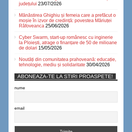
județului
23/07/2026
Mănăstirea Ghighiu și femeia care a prefăcut o
moșie în izvor de credință: povestea Măriuței
Râfoveanca
25/06/2026
Cyber Swarm, start-up românesc cu inginerie
la Ploiești, atrage o finanțare de 50 de milioane
de dolari
15/05/2026
Noutăți din comunitatea prahoveană: educație,
tehnologie, mediu și solidaritate
30/04/2026
ABONEAZA-TE LA STIRI PROASPETE!
nume
email