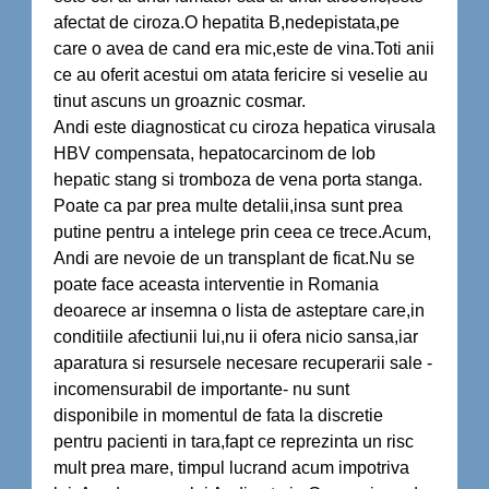
afectat de ciroza.O hepatita B,nedepistata,pe
care o avea de cand era mic,este de vina.Toti anii
ce au oferit acestui om atata fericire si veselie au
tinut ascuns un groaznic cosmar.
Andi este diagnosticat cu ciroza hepatica virusala
HBV compensata, hepatocarcinom de lob
hepatic stang si tromboza de vena porta stanga.
Poate ca par prea multe detalii,insa sunt prea
putine pentru a intelege prin ceea ce trece.Acum,
Andi are nevoie de un transplant de ficat.Nu se
poate face aceasta interventie in Romania
deoarece ar insemna o lista de asteptare care,in
conditiile afectiunii lui,nu ii ofera nicio sansa,iar
aparatura si resursele necesare recuperarii sale -
incomensurabil de importante- nu sunt
disponibile in momentul de fata la discretie
pentru pacienti in tara,fapt ce reprezinta un risc
mult prea mare, timpul lucrand acum impotriva