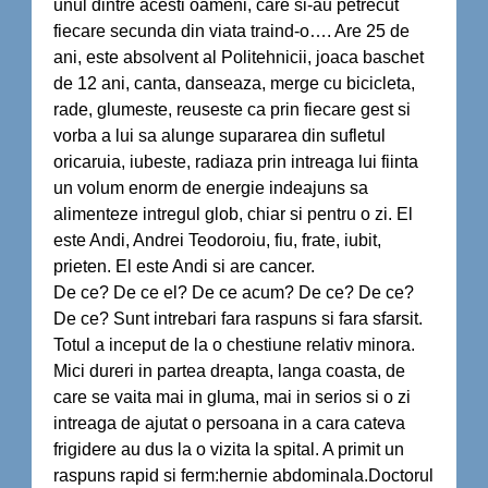
unul dintre acesti oameni, care si-au petrecut
fiecare secunda din viata traind-o…. Are 25 de
ani, este absolvent al Politehnicii, joaca baschet
de 12 ani, canta, danseaza, merge cu bicicleta,
rade, glumeste, reuseste ca prin fiecare gest si
vorba a lui sa alunge supararea din sufletul
oricaruia, iubeste, radiaza prin intreaga lui fiinta
un volum enorm de energie indeajuns sa
alimenteze intregul glob, chiar si pentru o zi. El
este Andi, Andrei Teodoroiu, fiu, frate, iubit,
prieten. El este Andi si are cancer.
De ce? De ce el? De ce acum? De ce? De ce?
De ce? Sunt intrebari fara raspuns si fara sfarsit.
Totul a inceput de la o chestiune relativ minora.
Mici dureri in partea dreapta, langa coasta, de
care se vaita mai in gluma, mai in serios si o zi
intreaga de ajutat o persoana in a cara cateva
frigidere au dus la o vizita la spital. A primit un
raspuns rapid si ferm:hernie abdominala.Doctorul