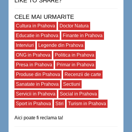
LIKE TO SHARE?
CELE MAI URMARITE
Cultura in Prahova
Doctor Natura
Educatie in Prahova
Finante in Prahova
Interviuri
Legende din Prahova
ONG in Prahova
Politica in Prahova
Presa in Prahova
Primar in Prahova
Produse din Prahova
Recenzii de carte
Sanatate in Prahova
Sectiuni
Servicii in Prahova
Social in Prahova
Sport in Prahova
Stiri
Turism in Prahova
Aici poate fi reclama ta!