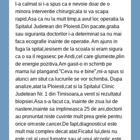
l-a calmat si i-a spus ca e nevoie doar de o
minora interventie chirurgicala si va scapa
rapid.Asa ca nu la mult timp,a avut loc operatia la
Spitalul Judetean din Ploiesti.Din pacate,graba
sau siguranta doctorilor i-a determinat sa nu mai
faca ecografie inainte de operatie. Am ajuns in
fuga la spital,iesisem de la scoala si eram sigura
ca o sa il regasesc pe Andi,cel care glumeste,plin
de energie pozitiva.Am gasit-o in schimb pe
mama lui plangand.”Ceva nu e bine”,mi-a spus si
atunci am stiut ca lucrurile se vor schimba. Dupa
analize,atat la Ploiesti,cat si la Spitalul Clinic
Judetean Nr. 1 din Timisoara,a venit si rezultatul
biopsiei.Asa s-a facut ca, inainte de ziua lui de
nastere,inainte sa implineasca 25 de ani,doctorii
au pronuntat niste cuvinte mult prea grele pentru
orice om:este cancer.De fapt,diagnosticul este
mult mai complex decat atat.Ficatul lui,desi nu
este cel al unui fumator sau al unui alcoolic,este