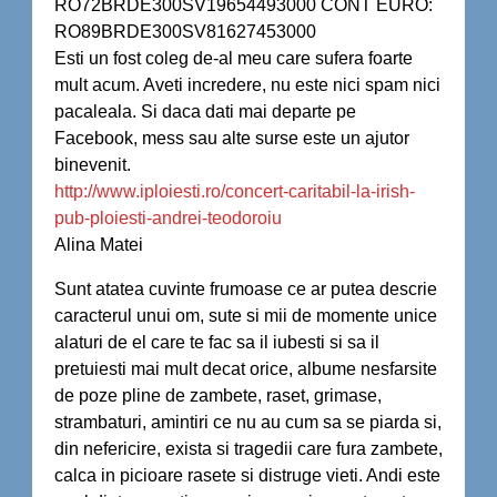
RO72BRDE300SV19654493000 CONT EURO:
RO89BRDE300SV81627453000
Esti un fost coleg de-al meu care sufera foarte
mult acum. Aveti incredere, nu este nici spam nici
pacaleala. Si daca dati mai departe pe
Facebook, mess sau alte surse este un ajutor
binevenit.
http://www.iploiesti.ro/concert-caritabil-la-irish-
pub-ploiesti-andrei-teodoroiu
Alina Matei
Sunt atatea cuvinte frumoase ce ar putea descrie
caracterul unui om, sute si mii de momente unice
alaturi de el care te fac sa il iubesti si sa il
pretuiesti mai mult decat orice, albume nesfarsite
de poze pline de zambete, raset, grimase,
strambaturi, amintiri ce nu au cum sa se piarda si,
din nefericire, exista si tragedii care fura zambete,
calca in picioare rasete si distruge vieti. Andi este