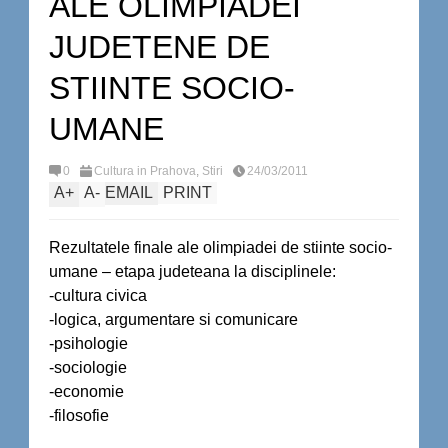
ALE OLIMPIADEI
JUDETENE DE
STIINTE SOCIO-
UMANE
0
Cultura in Prahova
,
Stiri
24/03/2011
A
+
A
-
EMAIL
PRINT
Rezultatele finale ale olimpiadei de stiinte socio-
umane – etapa judeteana la disciplinele:
-cultura civica
-logica, argumentare si comunicare
-psihologie
-sociologie
-economie
-filosofie