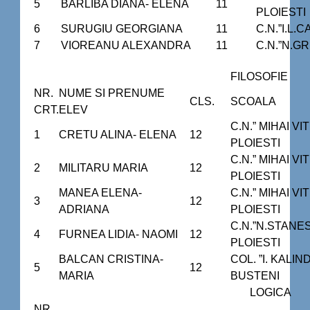
5
BARLIBA DIANA- ELENA
11
PLOIESTI
6
SURUGIU GEORGIANA
11
C.N.”I.L.
7
VIOREANU ALEXANDRA
11
C.N.”N.G
FILOSOFIE
NR.
NUME SI PRENUME
CLS.
SCOALA
CRT.
ELEV
C.N.” MIHAI VI
1
CRETU ALINA- ELENA
12
PLOIESTI
C.N.” MIHAI VI
2
MILITARU MARIA
12
PLOIESTI
MANEA ELENA-
C.N.” MIHAI VI
3
12
ADRIANA
PLOIESTI
C.N.”N.STANE
4
FURNEA LIDIA- NAOMI
12
PLOIESTI
BALCAN CRISTINA-
COL. ”I. KALI
5
12
MARIA
BUSTENI
LOGICA
NR.