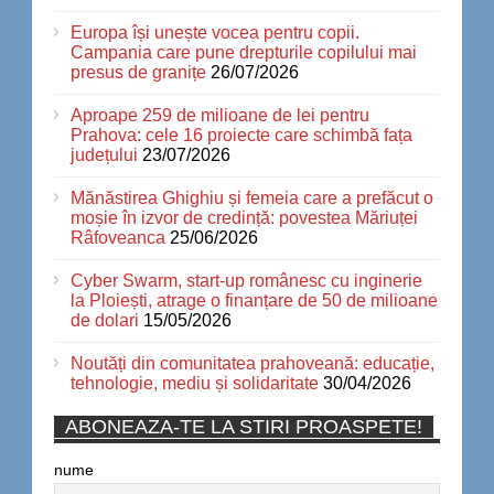
Europa își unește vocea pentru copii.
Campania care pune drepturile copilului mai
presus de granițe
26/07/2026
Aproape 259 de milioane de lei pentru
Prahova: cele 16 proiecte care schimbă fața
județului
23/07/2026
Mănăstirea Ghighiu și femeia care a prefăcut o
moșie în izvor de credință: povestea Măriuței
Râfoveanca
25/06/2026
Cyber Swarm, start-up românesc cu inginerie
la Ploiești, atrage o finanțare de 50 de milioane
de dolari
15/05/2026
Noutăți din comunitatea prahoveană: educație,
tehnologie, mediu și solidaritate
30/04/2026
ABONEAZA-TE LA STIRI PROASPETE!
nume