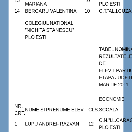
15
10
MARIANA
PLOIESTI
14
BERCARU VALENTINA
10
C.T.”AL.I.CUZA
COLEGIUL NATIONAL
”NICHITA STANESCU”
PLOIESTI
TABEL NOMIN
REZULTATELE
DE
ELEVII PARTI
ETAPA JUDET
MARTIE 2011
ECONOMIE
NR.
NUME SI PRENUME ELEV
CLS.
SCOALA
CRT.
C.N.”I.L.CARA
1
LUPU ANDREI- RAZVAN
12
PLOIESTI