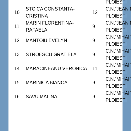
PLOIESTI
STOICA CONSTANTA-
C.N.”JEAN
10
12
CRISTINA
PLOIESTI
MARIN FLORENTINA-
C.N.”JEAN
11
9
RAFAELA
PLOIESTI
C.N.”MIHAI
12
MANTOIU EVELYN
9
PLOIESTI
C.N.”MIHAI
13
STROESCU GRATIELA
9
PLOIESTI
C.N.”MIHAI
14
MARACINEANU VERONICA
11
PLOIESTI
C.N.”MIHAI
15
MARINICA BIANCA
9
PLOIESTI
C.N.”MIHAI
16
SAVU MALINA
9
PLOIESTI