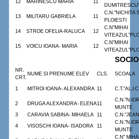
12
MARINESCU MARIA
11
DUMITRESCU” 
C.N.”NICHITA
13
MILITARU GABRIELA
11
PLOIESTI
C.N”MIHAI
14
STROE OFELIA-RALUCA
12
VITEAZUL”PLO
C.N”MIHAI
15
VOICU IOANA- MARIA
12
VITEAZUL”PLO
SOCIO
NR.
NUME SI PRENUME ELEV
CLS.
SCOALA
CRT.
1
MITROI IOANA- ALEXANDRA
11
C.T.”AL.I
C.N.”N.IO
2
DRUGA ALEXANDRA- ELENA
11
MUNTE
3
CARAVIA SABINA- MIHAELA
11
C.N.”JEA
C.N.”N.IO
4
VISOSCHI IOANA- ISADORA
11
MUNTE
C.N” MIHA