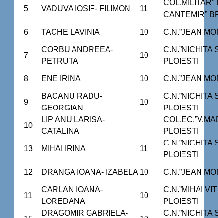
COL.MILITAR” 
5
VADUVA IOSIF- FILIMON
11
CANTEMIR” B
6
TACHE LAVINIA
10
C.N.”JEAN MO
CORBU ANDREEA-
C.N.”NICHITA
7
10
PETRUTA
PLOIESTI
8
ENE IRINA
10
C.N.”JEAN MO
BACANU RADU-
C.N.”NICHITA
9
10
GEORGIAN
PLOIESTI
LIPIANU LARISA-
COL.EC.”V.M
10
CATALINA
PLOIESTI
C.N.”NICHITA
13
MIHAI IRINA
11
PLOIESTI
12
DRANGA IOANA- IZABELA
10
C.N.”JEAN MO
CARLAN IOANA-
C.N.”MIHAI VI
11
10
LOREDANA
PLOIESTI
DRAGOMIR GABRIELA-
C.N.”NICHITA