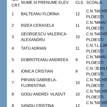
NUME SI PRENUME ELEV
CLS.
SCOALA
CRT.
C.N.”NICH
1
BALTEANU FLORINA
12
PLOIESTI
C.N.”MIHAI
2
RIZEA CERASELA
11
PLOIESTI
GEORGESCU VALERICA-
C.N.”NICH
3
10
ALEXANDRU
PLOIESTI
C.N.”I.L.C
4
TATU ADRIAN
11
PLOIESTI
C.N.”MIHAI
5
DOBROTEANU ANDREEA
9
PLOIESTI
C.N.”JEAN
6
IONICA CRISTIAN
9
PLOIESTI
PIRVAN GABRIELA-
C.N.”NICH
7
10
FLORENTINA
PLOIESTI
C.N.”NICH
8
GOGU ANDREI- VLADUT
10
PLOIESTI
C.N.”NICH
9
SANDU CRISTINA
12