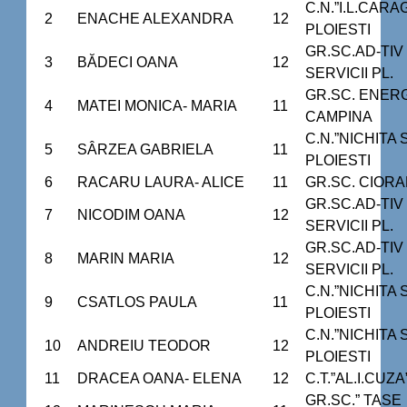
C.N.”I.L.CARA
2
ENACHE ALEXANDRA
12
PLOIESTI
GR.SC.AD-TIV 
3
BĂDECI OANA
12
SERVICII PL.
GR.SC. ENER
4
MATEI MONICA- MARIA
11
CAMPINA
C.N.”NICHITA
5
SÂRZEA GABRIELA
11
PLOIESTI
6
RACARU LAURA- ALICE
11
GR.SC. CIORA
GR.SC.AD-TIV 
7
NICODIM OANA
12
SERVICII PL.
GR.SC.AD-TIV 
8
MARIN MARIA
12
SERVICII PL.
C.N.”NICHITA
9
CSATLOS PAULA
11
PLOIESTI
C.N.”NICHITA
10
ANDREIU TEODOR
12
PLOIESTI
11
DRACEA OANA- ELENA
12
C.T.”AL.I.CUZA
GR.SC.” TASE