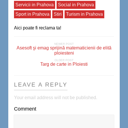
Servicii in Prahova
Social in Prahova
Sport in Prahova
Stiri
Turism in Prahova
Aici poate fi reclama ta!
NEWER POST
Asesoft şi emag sprijină matematicienii de elită
ploiesteni
OLDER POST
Targ de carte in Ploiesti
LEAVE A REPLY
Your email address will not be published.
Comment