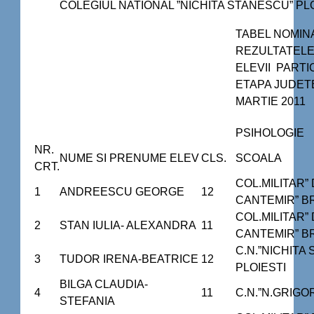
COLEGIUL NATIONAL ”NICHITA STANESCU” PL
TABEL NOMIN
REZULTATELE
ELEVII PARTI
ETAPA JUDET
MARTIE 2011
PSIHOLOGIE
NR.
NUME SI PRENUME ELEV
CLS.
SCOALA
CRT.
COL.MILITAR” 
1
ANDREESCU GEORGE
12
CANTEMIR” B
COL.MILITAR” 
2
STAN IULIA- ALEXANDRA
11
CANTEMIR” B
C.N.”NICHITA
3
TUDOR IRENA-BEATRICE
12
PLOIESTI
BILGA CLAUDIA-
4
11
C.N.”N.GRIG
STEFANIA