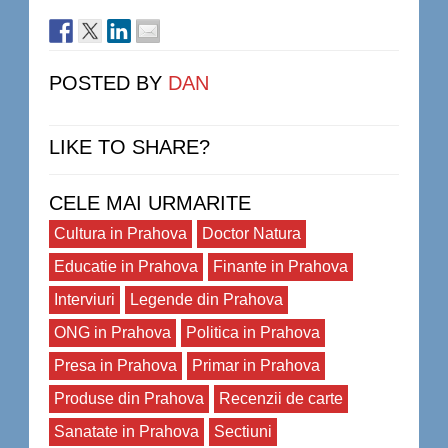
POSTED BY
DAN
LIKE TO SHARE?
CELE MAI URMARITE
Cultura in Prahova
Doctor Natura
Educatie in Prahova
Finante in Prahova
Interviuri
Legende din Prahova
ONG in Prahova
Politica in Prahova
Presa in Prahova
Primar in Prahova
Produse din Prahova
Recenzii de carte
Sanatate in Prahova
Sectiuni