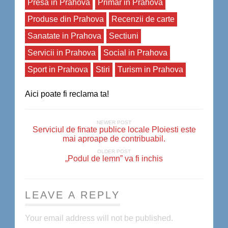
Presa in Prahova
Primar in Prahova
Produse din Prahova
Recenzii de carte
Sanatate in Prahova
Sectiuni
Servicii in Prahova
Social in Prahova
Sport in Prahova
Stiri
Turism in Prahova
Aici poate fi reclama ta!
NEWER POST
Serviciul de finate publice locale Ploiesti este
mai aproape de contribuabil.
OLDER POST
„Podul de lemn” va fi inchis
LEAVE A REPLY
Your email address will not be published.