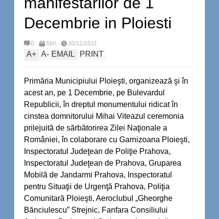
manifestarilor de 1
Decembrie in Ploiesti
0
Stiri
30/11/2011
A
+
A
-
EMAIL
PRINT
Primăria Municipiului Ploieşti, organizează şi în
acest an, pe 1 Decembrie, pe Bulevardul
Republicii, în dreptul monumentului ridicat în
cinstea domnitorului Mihai Viteazul ceremonia
prilejuită de sărbătorirea Zilei Naţionale a
României, în colaborare cu Garnizoana Ploieşti,
Inspectoratul Judeţean de Poliţie Prahova,
Inspectoratul Judeţean de Prahova, Gruparea
Mobilă de Jandarmi Prahova, Inspectoratul
pentru Situaţii de Urgenţă Prahova, Poliţia
Comunitară Ploieşti, Aeroclubul „Gheorghe
Bănciulescu” Strejnic, Fanfara Consiliului