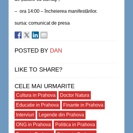
– ora 14:00 – încheierea manifestărilor.
sursa: comunicat de presa
POSTED BY
DAN
LIKE TO SHARE?
CELE MAI URMARITE
Cultura in Prahova
Doctor Natura
Educatie in Prahova
Finante in Prahova
Interviuri
Legende din Prahova
ONG in Prahova
Politica in Prahova