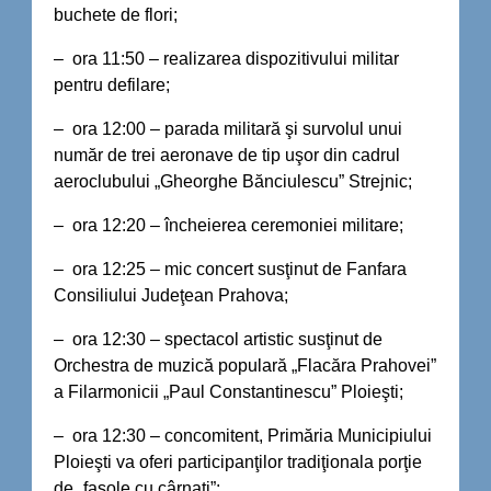
buchete de flori;
– ora 11:50 – realizarea dispozitivului militar
pentru defilare;
– ora 12:00 – parada militară şi survolul unui
număr de trei aeronave de tip uşor din cadrul
aeroclubului „Gheorghe Bănciulescu” Strejnic;
– ora 12:20 – încheierea ceremoniei militare;
– ora 12:25 – mic concert susţinut de Fanfara
Consiliului Judeţean Prahova;
– ora 12:30 – spectacol artistic susţinut de
Orchestra de muzică populară „Flacăra Prahovei”
a Filarmonicii „Paul Constantinescu” Ploieşti;
– ora 12:30 – concomitent, Primăria Municipiului
Ploieşti va oferi participanţilor tradiţionala porţie
de „fasole cu cârnaţi”;