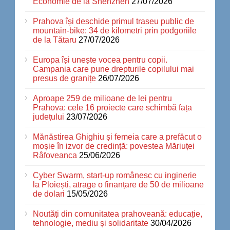
Economie de la Shenzhen
27/07/2026
Prahova își deschide primul traseu public de
mountain-bike: 34 de kilometri prin podgoriile
de la Tătaru
27/07/2026
Europa își unește vocea pentru copii.
Campania care pune drepturile copilului mai
presus de granițe
26/07/2026
Aproape 259 de milioane de lei pentru
Prahova: cele 16 proiecte care schimbă fața
județului
23/07/2026
Mănăstirea Ghighiu și femeia care a prefăcut o
moșie în izvor de credință: povestea Măriuței
Râfoveanca
25/06/2026
Cyber Swarm, start-up românesc cu inginerie
la Ploiești, atrage o finanțare de 50 de milioane
de dolari
15/05/2026
Noutăți din comunitatea prahoveană: educație,
tehnologie, mediu și solidaritate
30/04/2026