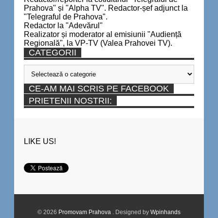
Prahova" și "Alpha TV". Redactor-șef adjunct la
"Telegraful de Prahova".
Redactor la "Adevărul"
Realizator și moderator al emisiunii "Audiență
Regională", la VP-TV (Valea Prahovei TV).
CATEGORII
Categorii
CE-AM MAI SCRIS PE FACEBOOK
PRIETENII NOSTRII:
LIKE US!
© 2026
Promovam Prahova
. Designed by
Wpinhands