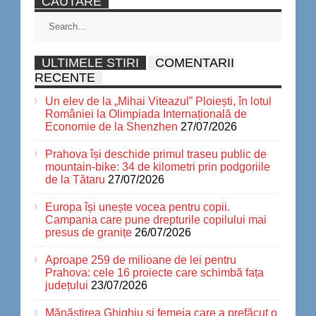
CAUTARE
ULTIMELE STIRI
COMENTARII
RECENTE
Un elev de la „Mihai Viteazul” Ploiești, în lotul
României la Olimpiada Internațională de
Economie de la Shenzhen
27/07/2026
Prahova își deschide primul traseu public de
mountain-bike: 34 de kilometri prin podgoriile
de la Tătaru
27/07/2026
Europa își unește vocea pentru copii.
Campania care pune drepturile copilului mai
presus de granițe
26/07/2026
Aproape 259 de milioane de lei pentru
Prahova: cele 16 proiecte care schimbă fața
județului
23/07/2026
Mănăstirea Ghighiu și femeia care a prefăcut o