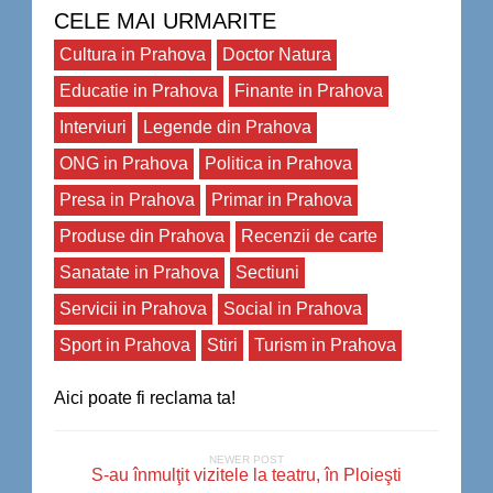
CELE MAI URMARITE
Cultura in Prahova
Doctor Natura
Educatie in Prahova
Finante in Prahova
Interviuri
Legende din Prahova
ONG in Prahova
Politica in Prahova
Presa in Prahova
Primar in Prahova
Produse din Prahova
Recenzii de carte
Sanatate in Prahova
Sectiuni
Servicii in Prahova
Social in Prahova
Sport in Prahova
Stiri
Turism in Prahova
Aici poate fi reclama ta!
NEWER POST
S-au înmulţit vizitele la teatru, în Ploieşti