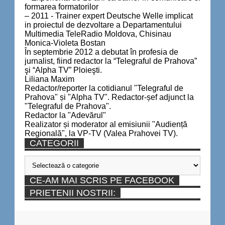
formarea formatorilor
– 2011 - Trainer expert Deutsche Welle implicat
in proiectul de dezvoltare a Departamentului
Multimedia TeleRadio Moldova, Chisinau
Monica-Violeta Bostan
În septembrie 2012 a debutat în profesia de
jurnalist, fiind redactor la “Telegraful de Prahova”
şi “Alpha TV” Ploieşti.
Liliana Maxim
Redactor/reporter la cotidianul "Telegraful de
Prahova" și "Alpha TV". Redactor-șef adjunct la
"Telegraful de Prahova".
Redactor la "Adevărul"
Realizator și moderator al emisiunii "Audiență
Regională", la VP-TV (Valea Prahovei TV).
CATEGORII
Categorii
CE-AM MAI SCRIS PE FACEBOOK
PRIETENII NOSTRII: