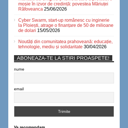
moșie în izvor de credință: povestea Măriuței
Râfoveanca
25/06/2026
Cyber Swarm, start-up românesc cu inginerie
la Ploiești, atrage o finanțare de 50 de milioane
de dolari
15/05/2026
Noutăți din comunitatea prahoveană: educație,
tehnologie, mediu și solidaritate
30/04/2026
ABONEAZA-TE LA STIRI PROASPETE!
nume
email
Va recomandam