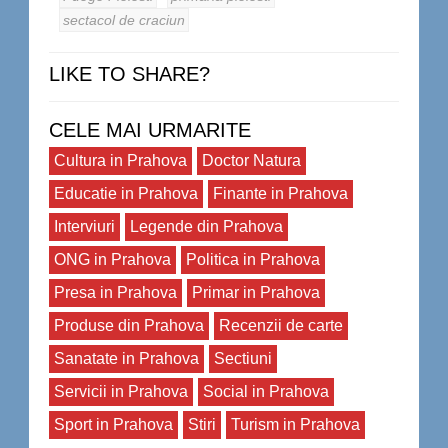
sectacol de craciun
LIKE TO SHARE?
CELE MAI URMARITE
Cultura in Prahova
Doctor Natura
Educatie in Prahova
Finante in Prahova
Interviuri
Legende din Prahova
ONG in Prahova
Politica in Prahova
Presa in Prahova
Primar in Prahova
Produse din Prahova
Recenzii de carte
Sanatate in Prahova
Sectiuni
Servicii in Prahova
Social in Prahova
Sport in Prahova
Stiri
Turism in Prahova