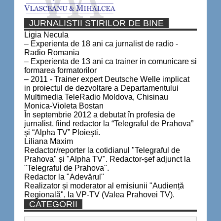
JURNALISTII STIRILOR DE BINE
Ligia Necula
– Experienta de 18 ani ca jurnalist de radio -
Radio Romania
– Experienta de 13 ani ca trainer in comunicare si
formarea formatorilor
– 2011 - Trainer expert Deutsche Welle implicat
in proiectul de dezvoltare a Departamentului
Multimedia TeleRadio Moldova, Chisinau
Monica-Violeta Bostan
În septembrie 2012 a debutat în profesia de
jurnalist, fiind redactor la “Telegraful de Prahova”
şi “Alpha TV” Ploieşti.
Liliana Maxim
Redactor/reporter la cotidianul "Telegraful de
Prahova" și "Alpha TV". Redactor-șef adjunct la
"Telegraful de Prahova".
Redactor la "Adevărul"
Realizator și moderator al emisiunii "Audiență
Regională", la VP-TV (Valea Prahovei TV).
CATEGORII
Categorii