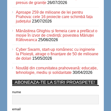
presus de granițe
26/07/2026
Aproape 259 de milioane de lei pentru
Prahova: cele 16 proiecte care schimbă fața
județului
23/07/2026
Mănăstirea Ghighiu și femeia care a prefăcut o
moșie în izvor de credință: povestea Măriuței
Râfoveanca
25/06/2026
Cyber Swarm, start-up românesc cu inginerie
la Ploiești, atrage o finanțare de 50 de milioane
de dolari
15/05/2026
Noutăți din comunitatea prahoveană: educație,
tehnologie, mediu și solidaritate
30/04/2026
ABONEAZA-TE LA STIRI PROASPETE!
nume
email