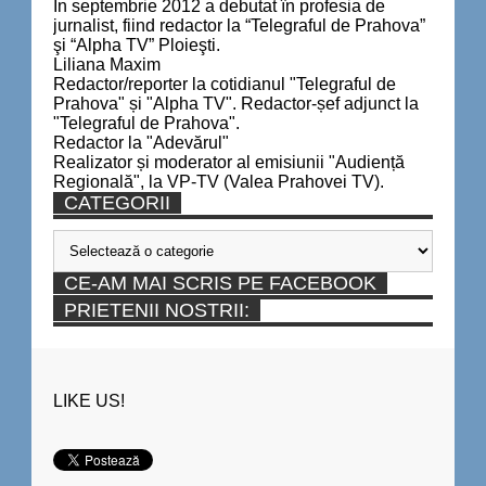
În septembrie 2012 a debutat în profesia de
jurnalist, fiind redactor la “Telegraful de Prahova”
şi “Alpha TV” Ploieşti.
Liliana Maxim
Redactor/reporter la cotidianul "Telegraful de
Prahova" și "Alpha TV". Redactor-șef adjunct la
"Telegraful de Prahova".
Redactor la "Adevărul"
Realizator și moderator al emisiunii "Audiență
Regională", la VP-TV (Valea Prahovei TV).
CATEGORII
Categorii
CE-AM MAI SCRIS PE FACEBOOK
PRIETENII NOSTRII:
LIKE US!