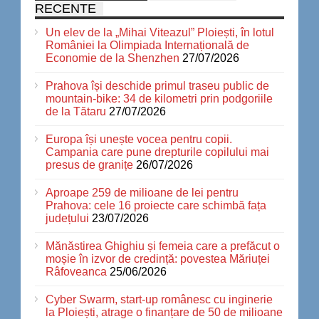
RECENTE
Un elev de la „Mihai Viteazul” Ploiești, în lotul
României la Olimpiada Internațională de
Economie de la Shenzhen
27/07/2026
Prahova își deschide primul traseu public de
mountain-bike: 34 de kilometri prin podgoriile
de la Tătaru
27/07/2026
Europa își unește vocea pentru copii.
Campania care pune drepturile copilului mai
presus de granițe
26/07/2026
Aproape 259 de milioane de lei pentru
Prahova: cele 16 proiecte care schimbă fața
județului
23/07/2026
Mănăstirea Ghighiu și femeia care a prefăcut o
moșie în izvor de credință: povestea Măriuței
Râfoveanca
25/06/2026
Cyber Swarm, start-up românesc cu inginerie
la Ploiești, atrage o finanțare de 50 de milioane