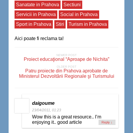
Sanatate in Prahova
Sectiuni
Servicii in Prahova
Social in Prahova
Sport in Prahova
Stiri
Turism in Prahova
Aici poate fi reclama ta!
NEWER POST
Proiect educaţional “Aproape de Nichita”
OLDER POST
Patru proiecte din Prahova aprobate de
Ministerul Dezvoltării Regionale şi Turismului
daigoume
23/04/2011, 01:23
Wow this is a great resource.. I’m
enjoying it.. good article
Reply
↓