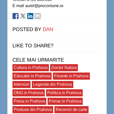
E-mail aurel@procomune.ro
POSTED BY
DAN
LIKE TO SHARE?
CELE MAI URMARITE
Cultura in Prahova
Doctor Natura
Educatie in Prahova
Finante in Prahova
Interviuri
Legende din Prahova
ONG in Prahova
Politica in Prahova
Presa in Prahova
Primar in Prahova
Produse din Prahova
Recenzii de carte