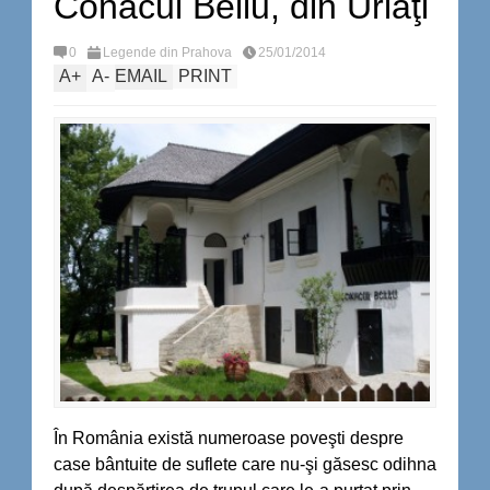
Conacul Bellu, din Urlaţi
0
Legende din Prahova
25/01/2014
A
+
A
-
EMAIL
PRINT
În România există numeroase poveşti despre
case bântuite de suflete care nu-şi găsesc odihna