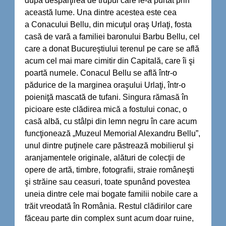
după despărţirea de trupul care le-a purtat prin
această lume. Una dintre acestea este cea
a Conacului Bellu, din micuţul oraş Urlaţi, fosta
casă de vară a familiei baronului Barbu Bellu, cel
care a donat Bucureştiului terenul pe care se află
acum cel mai mare cimitir din Capitală, care îi şi
poartă numele. Conacul Bellu se află într-o
pădurice de la marginea oraşului Urlaţi, într-o
poieniţă mascată de tufani. Singura rămasă în
picioare este clădirea mică a fostului conac, o
casă albă, cu stâlpi din lemn negru în care acum
funcţionează „Muzeul Memorial Alexandru Bellu”,
unul dintre puţinele care păstrează mobilierul şi
aranjamentele originale, alături de colecţii de
opere de artă, timbre, fotografii, straie româneşti
şi străine sau ceasuri, toate spunând povestea
uneia dintre cele mai bogate familii nobile care a
trăit vreodată în România. Restul clădirilor care
făceau parte din complex sunt acum doar ruine,