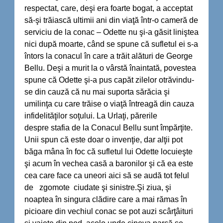
respectat, care, deşi era foarte bogat, a acceptat
să-şi trăiască ultimii ani din viaţă într-o cameră de
serviciu de la conac – Odette nu şi-a găsit liniştea
nici după moarte, când se spune că sufletul ei s-a
întors la conacul în care a trăit alături de George
Bellu. Deşi a murit la o vârstă înaintată, povestea
spune că Odette şi-a pus capăt zilelor otrăvindu-
se din cauză că nu mai suporta sărăcia şi
umilinţa cu care trăise o viaţă întreagă din cauza
infidelităţilor soţului. La Urlaţi, părerile
despre stafia de la Conacul Bellu sunt împărţite.
Unii spun că este doar o invenţie, dar alţii pot
băga mâna în foc că sufletul lui Odette locuieşte
şi acum în vechea casă a baronilor şi că ea este
cea care face ca uneori aici să se audă tot felul
de
zgomote ciudate şi sinistre.Şi ziua, şi
noaptea în singura clădire care a mai rămas în
picioare din vechiul conac
se pot auzi scârţâituri