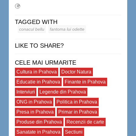
TAGGED WITH
conacul bellu
fantoma lui odette
LIKE TO SHARE?
CELE MAI URMARITE
Cultura in Prahova
Doctor Natura
Educatie in Prahova
Finante in Prahova
Interviuri
Legende din Prahova
ONG in Prahova
Politica in Prahova
Presa in Prahova
Primar in Prahova
Produse din Prahova
Recenzii de carte
Sanatate in Prahova
Sectiuni