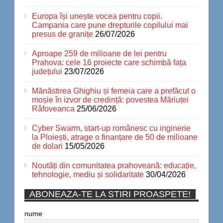
Europa își unește vocea pentru copii.
Campania care pune drepturile copilului mai
presus de granițe
26/07/2026
Aproape 259 de milioane de lei pentru
Prahova: cele 16 proiecte care schimbă fața
județului
23/07/2026
Mănăstirea Ghighiu și femeia care a prefăcut o
moșie în izvor de credință: povestea Măriuței
Râfoveanca
25/06/2026
Cyber Swarm, start-up românesc cu inginerie
la Ploiești, atrage o finanțare de 50 de milioane
de dolari
15/05/2026
Noutăți din comunitatea prahoveană: educație,
tehnologie, mediu și solidaritate
30/04/2026
ABONEAZA-TE LA STIRI PROASPETE!
nume