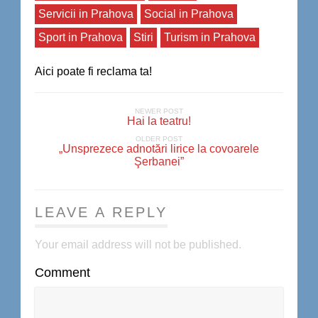
Servicii in Prahova
Social in Prahova
Sport in Prahova
Stiri
Turism in Prahova
Aici poate fi reclama ta!
NEWER POST
Hai la teatru!
OLDER POST
„Unsprezece adnotări lirice la covoarele
Şerbanei”
LEAVE A REPLY
Your email address will not be published.
Comment