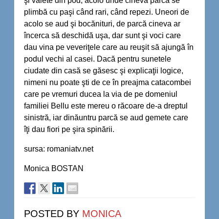
şi vaiete din pod, acolo unde cineva parcă se
plimbă cu paşi când rari, când repezi. Uneori de
acolo se aud şi bocănituri, de parcă cineva ar
încerca să deschidă uşa, dar sunt şi voci care
dau vina pe veveriţele care au reuşit să ajungă în
podul vechi al casei. Dacă pentru sunetele
ciudate din casă se găsesc şi explicaţii logice,
nimeni nu poate şti de ce
în preajma catacombei
care pe vremuri ducea la via de pe domeniul
familiei Bellu este mereu o răcoare de-a dreptul
sinistră, iar dinăuntru parcă se aud gemete care
îţi dau fiori pe şira spinării.
sursa: romaniatv.net
Monica BOSTAN
POSTED BY
MONICA