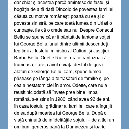
dar chiar şi acestea parcă amintesc de fastul şi
bogăţia de altă dată.Dincolo de povestea familiei,
căsuţa cu motive româneşti poartă cu ea şi o
poveste sinistră, pe care toată lumea din Urlaţi o
cunoaşte, fie că o crede sau nu. Despre Conacul
Bellu se spune că ar fi bântuit de fantoma soţiei
lui George Bellu, unul dintre ultimii descendeţi
legitimi ai fostului ministru al Culturii şi Justiţiei
Barbu Bellu. Odette Ruffier era o franţuzoaică
frumoasă, care a avut o viaţă destul de grea
alături de George Bellu, care, spune lumea,
păstrase pe lângă alte trăsături de familie şi pe
cea a nestatorniciei în amor. Odette, care nu a
reuşit niciodată să înveţe prea bine limba
română, s-a stins în 1980, când avea 92 de ani,
în casa fostului grădinar al familiei, care a îngrijit
de ea după moartea lui George Bellu. După o
viaţă chinuită de infidelităţile soţului – de altfel un
om bun, generos până la Dumnezeu şi foarte