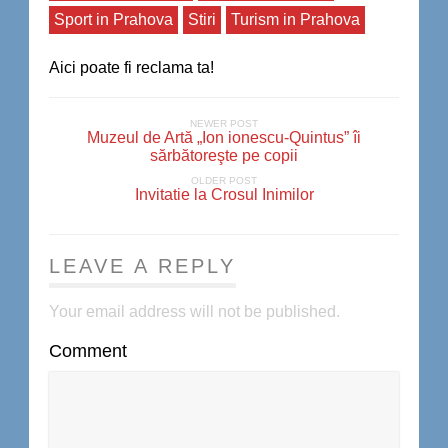
Sport in Prahova
Stiri
Turism in Prahova
Aici poate fi reclama ta!
NEWER POST
Muzeul de Artă „Ion ionescu-Quintus” îi
sărbătoreşte pe copii
OLDER POST
Invitatie la Crosul Inimilor
LEAVE A REPLY
Your email address will not be published.
Comment