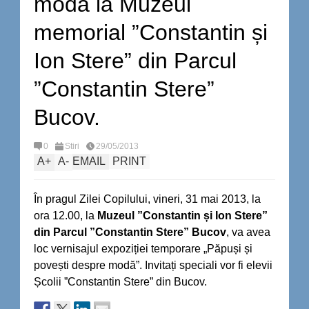
modă la Muzeul
memorial ”Constantin și
Ion Stere” din Parcul
”Constantin Stere”
Bucov.
0
Stiri
29/05/2013
A
+
A
-
EMAIL
PRINT
În pragul Zilei Copilului, vineri, 31 mai 2013, la
ora 12.00, la
Muzeul ”Constantin
ș
i Ion Stere
”
din Parcul
”
Constantin Stere
”
Bucov
, va avea
loc vernisajul expoziției temporare „Păpuși și
povești despre modă”. Invitați speciali vor fi elevii
Școlii ”Constantin Stere” din Bucov.