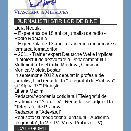
JURNALISTII STIRILOR DE BINE
Ligia Necula
– Experienta de 18 ani ca jurnalist de radio -
Radio Romania
– Experienta de 13 ani ca trainer in comunicare si
formarea formatorilor
– 2011 - Trainer expert Deutsche Welle implicat
in proiectul de dezvoltare a Departamentului
Multimedia TeleRadio Moldova, Chisinau
Monica-Violeta Bostan
În septembrie 2012 a debutat în profesia de
jurnalist, fiind redactor la “Telegraful de Prahova”
şi “Alpha TV” Ploieşti.
Liliana Maxim
Redactor/reporter la cotidianul "Telegraful de
Prahova" și "Alpha TV". Redactor-șef adjunct la
"Telegraful de Prahova".
Redactor la "Adevărul"
Realizator și moderator al emisiunii "Audiență
Regională", la VP-TV (Valea Prahovei TV).
CATEGORII