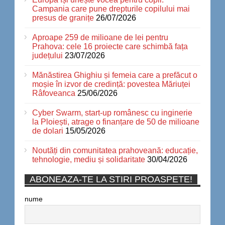
Campania care pune drepturile copilului mai
presus de granițe
26/07/2026
Aproape 259 de milioane de lei pentru
Prahova: cele 16 proiecte care schimbă fața
județului
23/07/2026
Mănăstirea Ghighiu și femeia care a prefăcut o
moșie în izvor de credință: povestea Măriuței
Râfoveanca
25/06/2026
Cyber Swarm, start-up românesc cu inginerie
la Ploiești, atrage o finanțare de 50 de milioane
de dolari
15/05/2026
Noutăți din comunitatea prahoveană: educație,
tehnologie, mediu și solidaritate
30/04/2026
ABONEAZA-TE LA STIRI PROASPETE!
nume