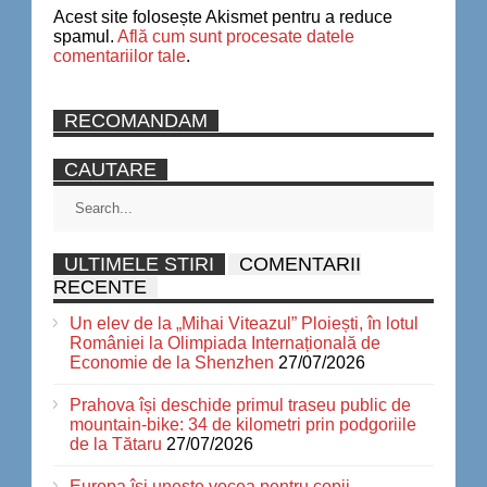
Acest site folosește Akismet pentru a reduce
spamul.
Află cum sunt procesate datele
comentariilor tale
.
RECOMANDAM
CAUTARE
ULTIMELE STIRI
COMENTARII
RECENTE
Un elev de la „Mihai Viteazul” Ploiești, în lotul
României la Olimpiada Internațională de
Economie de la Shenzhen
27/07/2026
Prahova își deschide primul traseu public de
mountain-bike: 34 de kilometri prin podgoriile
de la Tătaru
27/07/2026
Europa își unește vocea pentru copii.