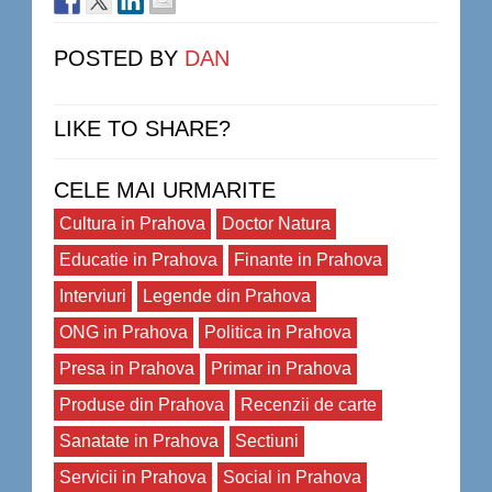
POSTED BY
DAN
LIKE TO SHARE?
CELE MAI URMARITE
Cultura in Prahova
Doctor Natura
Educatie in Prahova
Finante in Prahova
Interviuri
Legende din Prahova
ONG in Prahova
Politica in Prahova
Presa in Prahova
Primar in Prahova
Produse din Prahova
Recenzii de carte
Sanatate in Prahova
Sectiuni
Servicii in Prahova
Social in Prahova