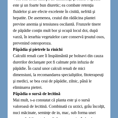
este şi un foarte bun diuretic; ea combate retenţia
fluidelor şi are efecte excelente în cistită, nefrită şi
hepatite. De asemenea, ceaiul din rădăcina plantei
previne anemia şi tensiunea oscilantă. Frunzele tinere
de păpădie conţin mult bor şi ocupă locul doi, după
varză, în ierarhia vegetalelor care conservă ţesutul osos,
prevenind osteoporoza.
Păpădia şi pietrele la rinichi
Calculii renali care îi înspăimântă pe bolnavi din cauza
durerilor declanşate pot fi calmate prin infuzia de
păpădie. În cazul unor calculi renali de mici
dimensiuni, la recomandarea specialiştilor, fitoterapeuţi
şi medici, se bea ceai de păpădie, zilnic, până le
eliminarea pietrei.
Păpădia o sursă de lecitină
Mai mult, s-a constatat că planta este şi o sursă
valoroasă de lecitină. Combinată cu urzici, grâu încolţit,
nuci măcinate, seminţe de in, mac, sub forma unei