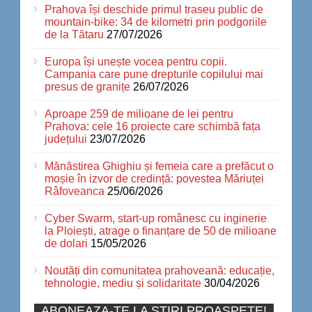
Prahova își deschide primul traseu public de
mountain-bike: 34 de kilometri prin podgoriile
de la Tătaru
27/07/2026
Europa își unește vocea pentru copii.
Campania care pune drepturile copilului mai
presus de granițe
26/07/2026
Aproape 259 de milioane de lei pentru
Prahova: cele 16 proiecte care schimbă fața
județului
23/07/2026
Mănăstirea Ghighiu și femeia care a prefăcut o
moșie în izvor de credință: povestea Măriuței
Râfoveanca
25/06/2026
Cyber Swarm, start-up românesc cu inginerie
la Ploiești, atrage o finanțare de 50 de milioane
de dolari
15/05/2026
Noutăți din comunitatea prahoveană: educație,
tehnologie, mediu și solidaritate
30/04/2026
ABONEAZA-TE LA STIRI PROASPETE!