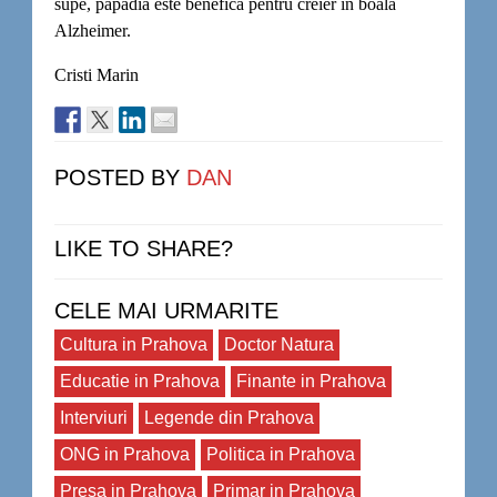
supe, păpădia este benefică pentru creier în boala
Alzheimer.
Cristi Marin
POSTED BY
DAN
LIKE TO SHARE?
CELE MAI URMARITE
Cultura in Prahova
Doctor Natura
Educatie in Prahova
Finante in Prahova
Interviuri
Legende din Prahova
ONG in Prahova
Politica in Prahova
Presa in Prahova
Primar in Prahova