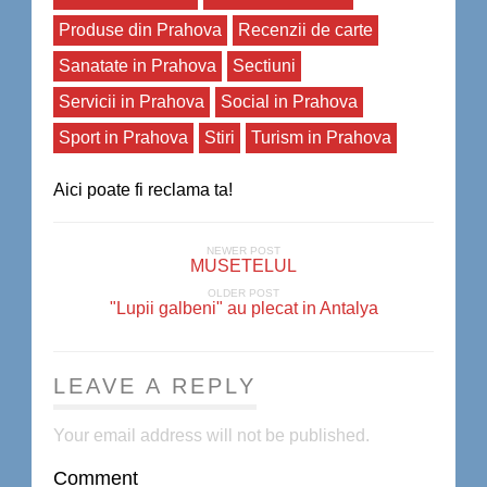
Produse din Prahova
Recenzii de carte
Sanatate in Prahova
Sectiuni
Servicii in Prahova
Social in Prahova
Sport in Prahova
Stiri
Turism in Prahova
Aici poate fi reclama ta!
NEWER POST
MUSETELUL
OLDER POST
"Lupii galbeni" au plecat in Antalya
LEAVE A REPLY
Your email address will not be published.
Comment