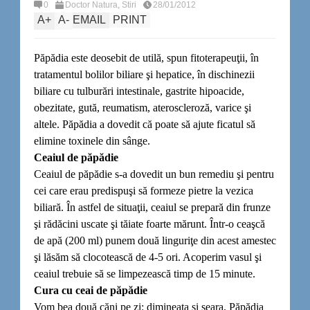
0
Doctor Natura
,
Stiri
28/01/2012
A
+
A
-
EMAIL
PRINT
Păpădia este deosebit de utilă, spun fitoterapeuţii, în
tratamentul bolilor biliare şi hepatice, în dischinezii
biliare cu tulburări intestinale, gastrite hipoacide,
obezitate, gută, reumatism, ateroscleroză, varice şi
altele. Păpădia a dovedit că poate să ajute ficatul să
elimine toxinele din sânge.
Ceaiul de păpădie
Ceaiul de păpădie s-a dovedit un bun remediu şi pentru
cei care erau predispuşi să formeze pietre la vezica
biliară. În astfel de situaţii, ceaiul se prepară din frunze
şi rădăcini uscate şi tăiate foarte mărunt. Într-o ceaşcă
de apă (200 ml) punem două linguriţe din acest amestec
şi lăsăm să clocotească de 4-5 ori. Acoperim vasul şi
ceaiul trebuie să se limpezească timp de 15 minute.
Cura cu ceai de păpădie
Vom bea două căni pe zi: dimineaţa şi seara. Păpădia