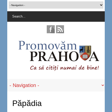
Păpădia