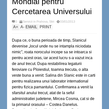
Mondial pentru
Cercetarea Universului
0
Servicii in Prahova
,
Stiri
03/01/2013
A
+
A
-
EMAIL
PRINT
Dupa ce, o buna perioada de timp, Slanicul
devenise „locul unde nu se intampla niciodata
nimic”, roata norocului incepe sa se intoarca si
pentru acest oras, iar acest lucru s-a vazut inca
de anul trecut. Dupa restabilirea legaturii
feroviare cu Ploiestiul, toamna trecuta, o alta
veste buna a venit: Salina din Slanic este in carti
pentru realizarea unui laborator international
pentru fizica pamantului. Confirmarea a venit la
sfarsitul anului trecut, atat de la seful
administratiei judetene, Mircea Cosma, cat si de
la primarul orasului – Costea Danelus.