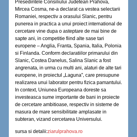
Presedintele Consiliului Judetean Prahova,
Mircea Cosma, ne-a declarat ca vestea selectarii
Romaniei, respectiv a orasului Slanic, pentru
punerea in practica a unui proiect international de
cercetare vine dupa o asteptare de mai bine de
sapte ani, in competitie fiind alte sase tari
europene – Anglia, Franta, Spania, Italia, Polonia
si Finlanda. Conform declaratiilor primarului din
Slanic, Costea Danelus, Salina Slanic a fost
angrenata, in urma cu multi ani, alaturi de alte tari
europene, in proiectul „Laguna”, care presupune
realizarea unui laborator pentru fizica pamantului.
In context, Uniunea Europeana doreste sa
investeasca sume importante de bani in proiecte
de cercetare ambitioase, respectiv in sisteme de
masura de mare sensibilitate amplasate in
subteran, vizand cercetarea Universului.
sursa si detalii:
ziarulprahova.ro