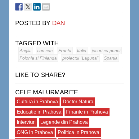
POSTED BY
DAN
TAGGED WITH
Anglia
can can
Franta
Italia
jocuri cu ponei
Polonia si Finlanda
proiectul "Laguna"
Spania
LIKE TO SHARE?
CELE MAI URMARITE
Cultura in Prahova
Doctor Natura
Educatie in Prahova
Finante in Prahova
Interviuri
Legende din Prahova
ONG in Prahova
Politica in Prahova