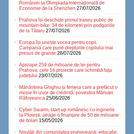
României la Olimpiada Internațională de
Economie de la Shenzhen
27/07/2026
Prahova își deschide primul traseu public de
mountain-bike: 34 de kilometri prin podgoriile
de la Tătaru
27/07/2026
Europa își unește vocea pentru copii.
Campania care pune drepturile copilului mai
presus de granițe
26/07/2026
Aproape 259 de milioane de lei pentru
Prahova: cele 16 proiecte care schimbă fața
județului
23/07/2026
Mănăstirea Ghighiu și femeia care a prefăcut o
moșie în izvor de credință: povestea Măriuței
Râfoveanca
25/06/2026
Cyber Swarm, start-up românesc cu inginerie
la Ploiești, atrage o finanțare de 50 de milioane
de dolari
15/05/2026
Noutăți din comunitatea prahoveană: educație,