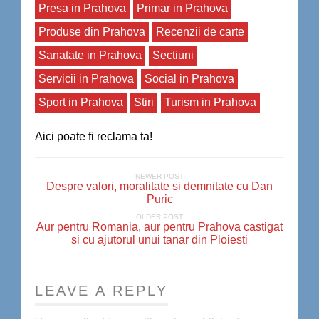
Presa in Prahova
Primar in Prahova
Produse din Prahova
Recenzii de carte
Sanatate in Prahova
Sectiuni
Servicii in Prahova
Social in Prahova
Sport in Prahova
Stiri
Turism in Prahova
Aici poate fi reclama ta!
NEWER POST
Despre valori, moralitate si demnitate cu Dan
Puric
OLDER POST
Aur pentru Romania, aur pentru Prahova castigat
si cu ajutorul unui tanar din Ploiesti
LEAVE A REPLY