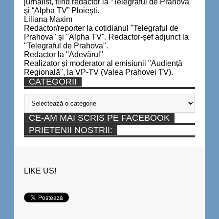
jurnalist, fiind redactor la “Telegraful de Prahova”
şi “Alpha TV” Ploieşti.
Liliana Maxim
Redactor/reporter la cotidianul "Telegraful de
Prahova" și "Alpha TV". Redactor-șef adjunct la
"Telegraful de Prahova".
Redactor la "Adevărul"
Realizator și moderator al emisiunii "Audiență
Regională", la VP-TV (Valea Prahovei TV).
CATEGORII
Categorii
CE-AM MAI SCRIS PE FACEBOOK
PRIETENII NOSTRII:
LIKE US!