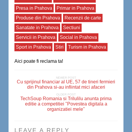
Presa in Prahova
Primar in Prahova
Produse din Prahova
Recenzii de carte
Sanatate in Prahova
Sectiuni
Servicii in Prahova
Social in Prahova
Sport in Prahova
Stiri
Turism in Prahova
Aici poate fi reclama ta!
NEWER POST
Cu sprijinul financiar al UE, 57 de tineri fermieri
din Prahova si-au infiintat mici afaceri
OLDER POST
TechSoup Romania si Trilulilu anunta prima
editie a competitiei "Povestea digitala a
organizatiei mele"
LEAVE A REPLY