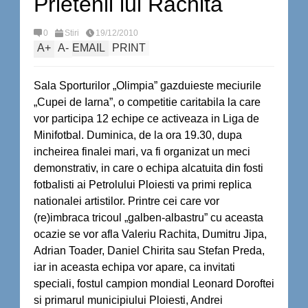
Prietenii lui Rachita
0
Stiri
19/12/2010
A
+
A
-
EMAIL
PRINT
Sala Sporturilor „Olimpia” gazduieste meciurile
„Cupei de Iarna”, o competitie caritabila la care
vor participa 12 echipe ce activeaza in Liga de
Minifotbal. Duminica, de la ora 19.30, dupa
incheirea finalei mari, va fi organizat un meci
demonstrativ, in care o echipa alcatuita din fosti
fotbalisti ai Petrolului Ploiesti va primi replica
nationalei artistilor. Printre cei care vor
(re)imbraca tricoul „galben-albastru” cu aceasta
ocazie se vor afla Valeriu Rachita, Dumitru Jipa,
Adrian Toader, Daniel Chirita sau Stefan Preda,
iar in aceasta echipa vor apare, ca invitati
speciali, fostul campion mondial Leonard Doroftei
si primarul municipiului Ploiesti, Andrei