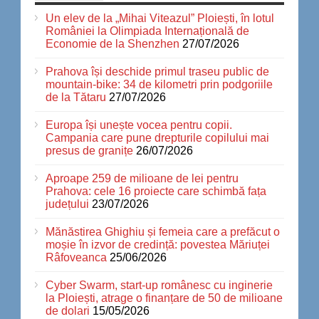
Un elev de la „Mihai Viteazul” Ploiești, în lotul
României la Olimpiada Internațională de
Economie de la Shenzhen
27/07/2026
Prahova își deschide primul traseu public de
mountain-bike: 34 de kilometri prin podgoriile
de la Tătaru
27/07/2026
Europa își unește vocea pentru copii.
Campania care pune drepturile copilului mai
presus de granițe
26/07/2026
Aproape 259 de milioane de lei pentru
Prahova: cele 16 proiecte care schimbă fața
județului
23/07/2026
Mănăstirea Ghighiu și femeia care a prefăcut o
moșie în izvor de credință: povestea Măriuței
Râfoveanca
25/06/2026
Cyber Swarm, start-up românesc cu inginerie
la Ploiești, atrage o finanțare de 50 de milioane
de dolari
15/05/2026