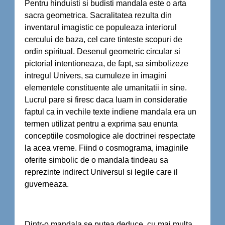
Pentru hinduisti si budisti mandala este o arta
sacra geometrica. Sacralitatea rezulta din
inventarul imagistic ce populeaza interiorul
cercului de baza, cel care tinteste scopuri de
ordin spiritual. Desenul geometric circular si
pictorial intentioneaza, de fapt, sa simbolizeze
intregul Univers, sa cumuleze in imagini
elementele constituente ale umanitatii in sine.
Lucrul pare si firesc daca luam in consideratie
faptul ca in vechile texte indiene mandala era un
termen utilizat pentru a exprima sau enunta
conceptiile cosmologice ale doctrinei respectate
la acea vreme. Fiind o cosmograma, imaginile
oferite simbolic de o mandala tindeau sa
reprezinte indirect Universul si legile care il
guverneaza.
Dintr-o mandala se putea deduce, cu mai multa