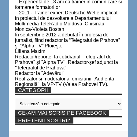
– Experienta de 13 ani ca trainer in comunicare si
formarea formatorilor
– 2011 - Trainer expert Deutsche Welle implicat
in proiectul de dezvoltare a Departamentului
Multimedia TeleRadio Moldova, Chisinau
Monica-Violeta Bostan
În septembrie 2012 a debutat în profesia de
jurnalist, fiind redactor la “Telegraful de Prahova”
şi “Alpha TV” Ploieşti.
Liliana Maxim
Redactor/reporter la cotidianul "Telegraful de
Prahova" și "Alpha TV". Redactor-șef adjunct la
"Telegraful de Prahova".
Redactor la "Adevărul"
Realizator și moderator al emisiunii "Audiență
Regională", la VP-TV (Valea Prahovei TV).
CATEGORII
Categorii
CE-AM MAI SCRIS PE FACEBOOK
PRIETENII NOSTRII: