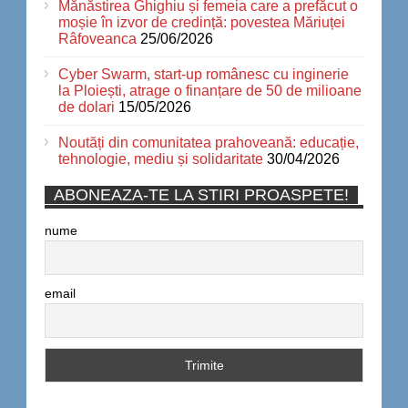
Mănăstirea Ghighiu și femeia care a prefăcut o
moșie în izvor de credință: povestea Măriuței
Râfoveanca
25/06/2026
Cyber Swarm, start-up românesc cu inginerie
la Ploiești, atrage o finanțare de 50 de milioane
de dolari
15/05/2026
Noutăți din comunitatea prahoveană: educație,
tehnologie, mediu și solidaritate
30/04/2026
ABONEAZA-TE LA STIRI PROASPETE!
nume
email