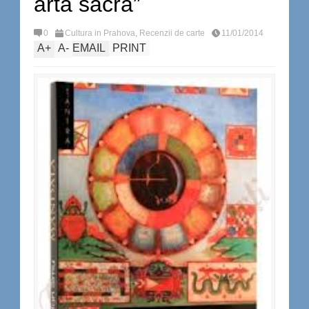
artă sacră”
0
Cultura in Prahova
,
Recenzii de carte
11/01/2014
A
+
A
-
EMAIL
PRINT