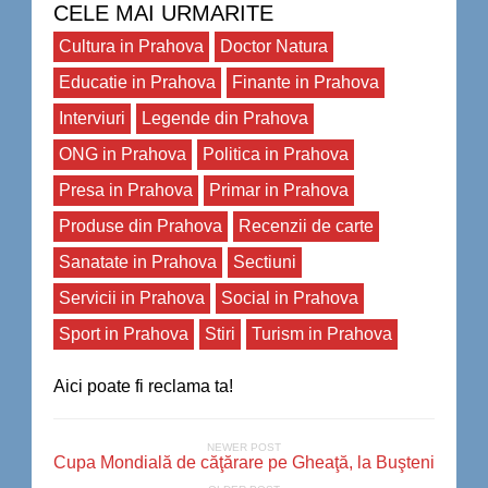
CELE MAI URMARITE
Cultura in Prahova
Doctor Natura
Educatie in Prahova
Finante in Prahova
Interviuri
Legende din Prahova
ONG in Prahova
Politica in Prahova
Presa in Prahova
Primar in Prahova
Produse din Prahova
Recenzii de carte
Sanatate in Prahova
Sectiuni
Servicii in Prahova
Social in Prahova
Sport in Prahova
Stiri
Turism in Prahova
Aici poate fi reclama ta!
NEWER POST
Cupa Mondială de căţărare pe Gheaţă, la Buşteni