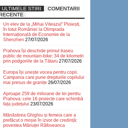
ULTIMELE STIRI
COMENTARII
RECENTE
Un elev de la „Mihai Viteazul” Ploiești,
în lotul României la Olimpiada
Internațională de Economie de la
Shenzhen
27/07/2026
Prahova își deschide primul traseu
public de mountain-bike: 34 de kilometri
prin podgoriile de la Tătaru
27/07/2026
Europa își unește vocea pentru copii.
Campania care pune drepturile copilului
mai presus de granițe
26/07/2026
Aproape 259 de milioane de lei pentru
Prahova: cele 16 proiecte care schimbă
fața județului
23/07/2026
Mănăstirea Ghighiu și femeia care a
prefăcut o moșie în izvor de credință:
povestea Măriuței Râfoveanca