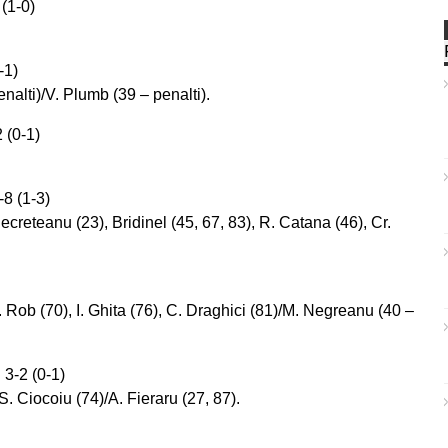
(1-0)
-1)
nalti)/V. Plumb (39 – penalti).
 (0-1)
-8 (1-3)
creteanu (23), Bridinel (45, 67, 83), R. Catana (46), Cr.
C. Rob (70), I. Ghita (76), C. Draghici (81)/M. Negreanu (40 –
 3-2 (0-1)
S. Ciocoiu (74)/A. Fieraru (27, 87).