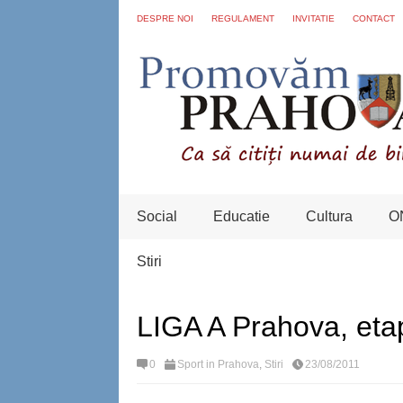
DESPRE NOI
REGULAMENT
INVITATIE
CONTACT
Social
Educatie
Cultura
O
Stiri
LIGA A Prahova, etap
0
Sport in Prahova
,
Stiri
23/08/2011