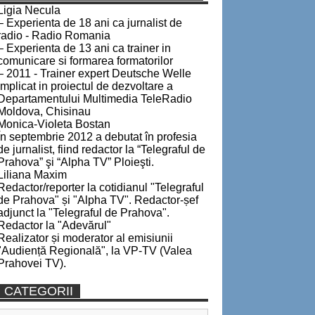
Ligia Necula
– Experienta de 18 ani ca jurnalist de
radio - Radio Romania
– Experienta de 13 ani ca trainer in
comunicare si formarea formatorilor
– 2011 - Trainer expert Deutsche Welle
implicat in proiectul de dezvoltare a
Departamentului Multimedia TeleRadio
Moldova, Chisinau
Monica-Violeta Bostan
În septembrie 2012 a debutat în profesia
de jurnalist, fiind redactor la “Telegraful de
Prahova” şi “Alpha TV” Ploieşti.
Liliana Maxim
Redactor/reporter la cotidianul "Telegraful
de Prahova" și "Alpha TV". Redactor-șef
adjunct la "Telegraful de Prahova".
Redactor la "Adevărul"
Realizator și moderator al emisiunii
"Audiență Regională", la VP-TV (Valea
Prahovei TV).
CATEGORII
Categorii