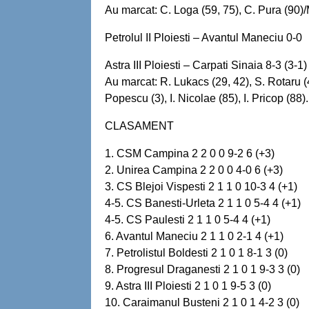
Au marcat: C. Loga (59, 75), C. Pura (90)/M
Petrolul II Ploiesti – Avantul Maneciu 0-0
Astra III Ploiesti – Carpati Sinaia 8-3 (3-1)
Au marcat: R. Lukacs (29, 42), S. Rotaru (4
Popescu (3), I. Nicolae (85), I. Pricop (88).
CLASAMENT
1. CSM Campina 2 2 0 0 9-2 6 (+3)
2. Unirea Campina 2 2 0 0 4-0 6 (+3)
3. CS Blejoi Vispesti 2 1 1 0 10-3 4 (+1)
4-5. CS Banesti-Urleta 2 1 1 0 5-4 4 (+1)
4-5. CS Paulesti 2 1 1 0 5-4 4 (+1)
6. Avantul Maneciu 2 1 1 0 2-1 4 (+1)
7. Petrolistul Boldesti 2 1 0 1 8-1 3 (0)
8. Progresul Draganesti 2 1 0 1 9-3 3 (0)
9. Astra III Ploiesti 2 1 0 1 9-5 3 (0)
10. Caraimanul Busteni 2 1 0 1 4-2 3 (0)