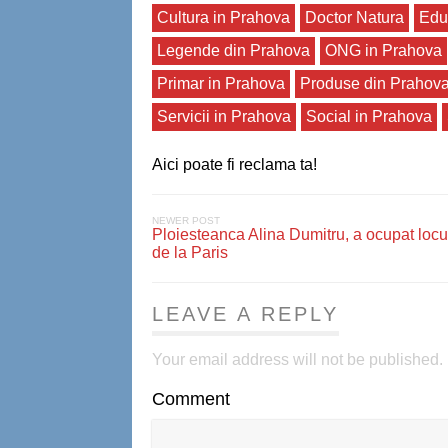
Cultura in Prahova
Doctor Natura
Edu
Legende din Prahova
ONG in Prahova
Primar in Prahova
Produse din Prahov
Servicii in Prahova
Social in Prahova
Aici poate fi reclama ta!
NEWER POST
Ploiesteanca Alina Dumitru, a ocupat locu
de la Paris
LEAVE A REPLY
Your email address will not be published.
Comment