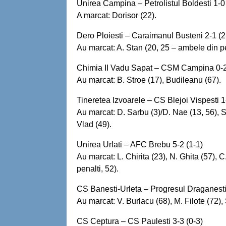
Unirea Campina – Petrolistul Boldesti 1-0 
A marcat: Dorisor (22).
Dero Ploiesti – Caraimanul Busteni 2-1 (2
Au marcat: A. Stan (20, 25 – ambele din pe
Chimia II Vadu Sapat – CSM Campina 0-2
Au marcat: B. Stroe (17), Budileanu (67).
Tineretea Izvoarele – CS Blejoi Vispesti 1
Au marcat: D. Sarbu (3)/D. Nae (13, 56), Se
Vlad (49).
Unirea Urlati – AFC Brebu 5-2 (1-1)
Au marcat: L. Chirita (23), N. Ghita (57), 
penalti, 52).
CS Banesti-Urleta – Progresul Draganesti
Au marcat: V. Burlacu (68), M. Filote (72), 
CS Ceptura – CS Paulesti 3-3 (0-3)