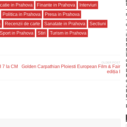
catie in Prahova
Finante in Prahova
Interviuri
Politica in Prahova
Presa in Prahova
a
Recenzii de carte
Sanatate in Prahova
Sectiuni
Sport in Prahova
Stiri
Turism in Prahova
OLDER POST
l 7 la CM
Golden Carpathian Ploiesti European Film & Fair
ediția I