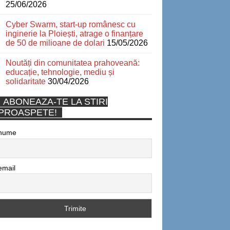
25/06/2026
Cyber Swarm, start-up românesc cu
inginerie la Ploiești, atrage o finanțare
de 50 de milioane de dolari
15/05/2026
Noutăți din comunitatea prahoveană:
educație, tehnologie, mediu și
solidaritate
30/04/2026
ABONEAZA-TE LA STIRI
PROASPETE!
nume
email