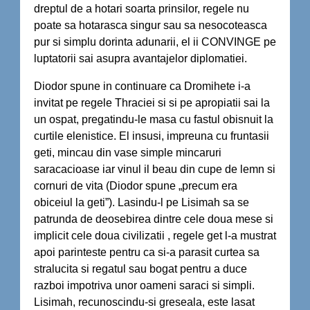
dreptul de a hotari soarta prinsilor, regele nu
poate sa hotarasca singur sau sa nesocoteasca
pur si simplu dorinta adunarii, el ii CONVINGE pe
luptatorii sai asupra avantajelor diplomatiei.
Diodor spune in continuare ca Dromihete i-a
invitat pe regele Thraciei si si pe apropiatii sai la
un ospat, pregatindu-le masa cu fastul obisnuit la
curtile elenistice. El insusi, impreuna cu fruntasii
geti, mincau din vase simple mincaruri
saracacioase iar vinul il beau din cupe de lemn si
cornuri de vita (Diodor spune „precum era
obiceiul la geti”). Lasindu-l pe Lisimah sa se
patrunda de deosebirea dintre cele doua mese si
implicit cele doua civilizatii , regele get l-a mustrat
apoi parinteste pentru ca si-a parasit curtea sa
stralucita si regatul sau bogat pentru a duce
razboi impotriva unor oameni saraci si simpli.
Lisimah, recunoscindu-si greseala, este lasat