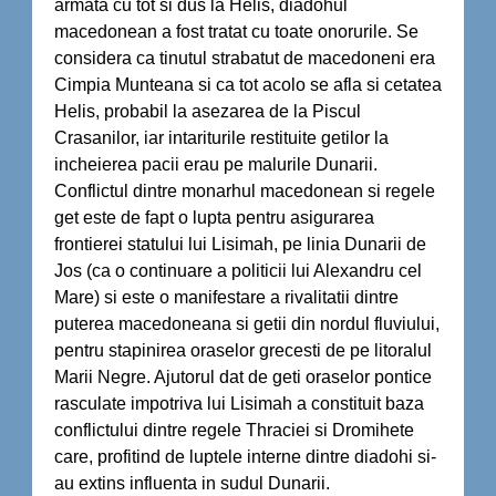
armata cu tot si dus la Helis, diadohul
macedonean a fost tratat cu toate onorurile. Se
considera ca tinutul strabatut de macedoneni era
Cimpia Munteana si ca tot acolo se afla si cetatea
Helis, probabil la asezarea de la Piscul
Crasanilor, iar intariturile restituite getilor la
incheierea pacii erau pe malurile Dunarii.
Conflictul dintre monarhul macedonean si regele
get este de fapt o lupta pentru asigurarea
frontierei statului lui Lisimah, pe linia Dunarii de
Jos (ca o continuare a politicii lui Alexandru cel
Mare) si este o manifestare a rivalitatii dintre
puterea macedoneana si getii din nordul fluviului,
pentru stapinirea oraselor grecesti de pe litoralul
Marii Negre. Ajutorul dat de geti oraselor pontice
rasculate impotriva lui Lisimah a constituit baza
conflictului dintre regele Thraciei si Dromihete
care, profitind de luptele interne dintre diadohi si-
au extins influenta in sudul Dunarii.