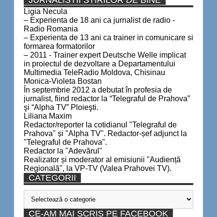
Ligia Necula
– Experienta de 18 ani ca jurnalist de radio -
Radio Romania
– Experienta de 13 ani ca trainer in comunicare si
formarea formatorilor
– 2011 - Trainer expert Deutsche Welle implicat
in proiectul de dezvoltare a Departamentului
Multimedia TeleRadio Moldova, Chisinau
Monica-Violeta Bostan
În septembrie 2012 a debutat în profesia de
jurnalist, fiind redactor la “Telegraful de Prahova”
şi “Alpha TV” Ploieşti.
Liliana Maxim
Redactor/reporter la cotidianul "Telegraful de
Prahova" și "Alpha TV". Redactor-șef adjunct la
"Telegraful de Prahova".
Redactor la "Adevărul"
Realizator și moderator al emisiunii "Audiență
Regională", la VP-TV (Valea Prahovei TV).
CATEGORII
Categorii
CE-AM MAI SCRIS PE FACEBOOK