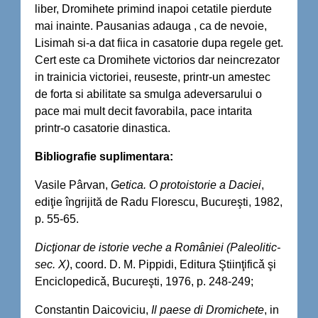
liber, Dromihete primind inapoi cetatile pierdute
mai inainte. Pausanias adauga , ca de nevoie,
Lisimah si-a dat fiica in casatorie dupa regele get.
Cert este ca Dromihete victorios dar neincrezator
in trainicia victoriei, reuseste, printr-un amestec
de forta si abilitate sa smulga adeversarului o
pace mai mult decit favorabila, pace intarita
printr-o casatorie dinastica.
Bibliografie suplimentara:
Vasile Pârvan,
Getica. O protoistorie a Daciei
,
ediţie îngrijită de Radu Florescu, Bucureşti, 1982,
p. 55-65.
Dicţionar de istorie veche a României (Paleolitic-
sec. X)
, coord. D. M. Pippidi, Editura Ştiinţificǎ şi
Enciclopedicǎ, Bucureşti, 1976, p. 248-249;
Constantin Daicoviciu,
Il paese di Dromichete
, in