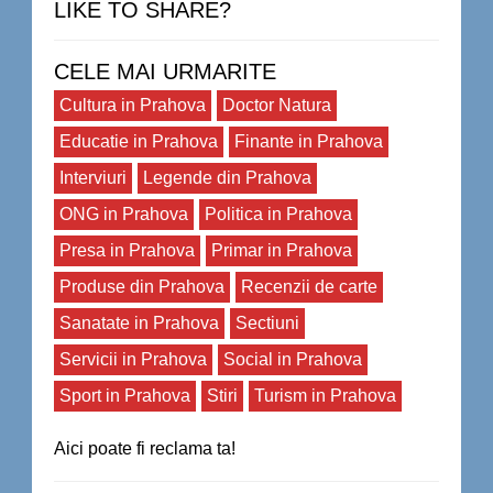
LIKE TO SHARE?
CELE MAI URMARITE
Cultura in Prahova
Doctor Natura
Educatie in Prahova
Finante in Prahova
Interviuri
Legende din Prahova
ONG in Prahova
Politica in Prahova
Presa in Prahova
Primar in Prahova
Produse din Prahova
Recenzii de carte
Sanatate in Prahova
Sectiuni
Servicii in Prahova
Social in Prahova
Sport in Prahova
Stiri
Turism in Prahova
Aici poate fi reclama ta!