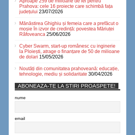
Aproape 259 de milioane de lei pentru
Prahova: cele 16 proiecte care schimbă fața
județului
23/07/2026
Mănăstirea Ghighiu și femeia care a prefăcut o
moșie în izvor de credință: povestea Măriuței
Râfoveanca
25/06/2026
Cyber Swarm, start-up românesc cu inginerie
la Ploiești, atrage o finanțare de 50 de milioane
de dolari
15/05/2026
Noutăți din comunitatea prahoveană: educație,
tehnologie, mediu și solidaritate
30/04/2026
ABONEAZA-TE LA STIRI PROASPETE!
nume
email