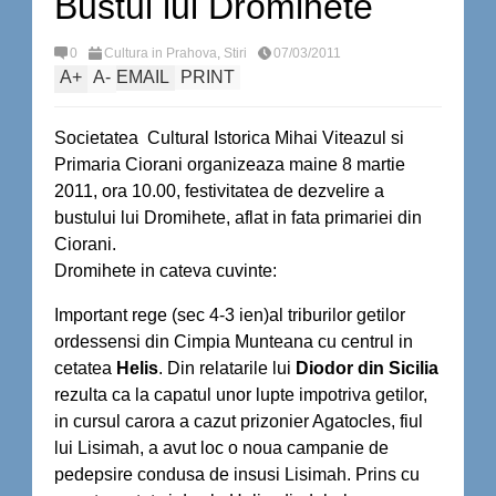
Bustul lui Dromihete
0
Cultura in Prahova
,
Stiri
07/03/2011
A
+
A
-
EMAIL
PRINT
Societatea Cultural Istorica Mihai Viteazul si
Primaria Ciorani organizeaza maine 8 martie
2011, ora 10.00, festivitatea de dezvelire a
bustului lui Dromihete, aflat in fata primariei din
Ciorani.
Dromihete in cateva cuvinte:
Important rege (sec 4-3 ien)al triburilor getilor
ordessensi din Cimpia Munteana cu centrul in
cetatea
Helis
. Din relatarile lui
Diodor din Sicilia
rezulta ca la capatul unor lupte impotriva getilor,
in cursul carora a cazut prizonier Agatocles, fiul
lui Lisimah, a avut loc o noua campanie de
pedepsire condusa de insusi Lisimah. Prins cu