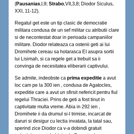
(
Pausanias
,I,9;
Strabo
,VII,3,8; Diodor Siculus,
XXI, 11-12).
Regatul get este un tip clasic de democratie
militara condusa de un sef militar cu atributii clare
si de necontestat doar in perioada campaniilor
militare. Diodor relateaza ca ostenii geti ai lui
Dromihete cereau sa hotarasca EI asupra sortii
lui Lisimah, si ca regele get a trebuit sa ii
convinga de necesitatea eliberarii captivului.
Se admite, indeobste ca
prima expeditie
a avut
loc cam pe la 300 ien , condusa de Agatocles,
expeditie care a avut un sfirsit nefericit pentru fiul
regelui Thraciei. Prins de geti a fost tinut in
captivitate multa vreme. Abia in 292 ien ,
Dromihete ii da drumul si-l trimise, incarcat de
daruri si desigur cu lectia invatata, la tatal sau,
sperind zice Diodor ca v-a dobindi gratuit