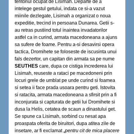
teritoriul ocupat de Lisimah. Departe de a
intelege gestul getului, indata ce si-a vazut
miinile dezlegate, Lisimah a organizat o noua
expeditie, trecind in persoana Dunarea. Getii s-
au retras pustiind totul inaintea invadatorilor
astfel ca in curind, armata macedoneana a ajuns
sa sufere de foame. Pentru a-si desavirsi opera
tactica, Dromihete se foloseste de iscusinta unui
fals dezertor, un capitan din armata sa pe nume
SEUTHES
care, dupa ce cistiga increderea lui
Lisimah, reuseste a rataci pe macedoneni prin
locuri grele de umblat pe unde curind si foamea
si setea ii face prada usoara pentru geti. Istovita
si ratacita, armata macedoneana a sfirsit prin a fi
inconjurata si capturata de getii lui Dromihete si
dusa la Helis, cetatea de scaun a dinastului get.
Se spune ca Lisimah, sorbind cu nesat apa
proaspata oferita de biruitori, dupa atitea zile de
insetare, ar fi exclamat „
pentru cit de mica placere