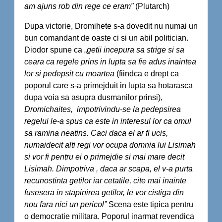
am ajuns rob din rege ce eram”
(Plutarch)
Dupa victorie, Dromihete s-a dovedit nu numai un
bun comandant de oaste ci si un abil politician.
Diodor spune ca „
getii incepura sa strige si sa
ceara ca regele prins in lupta sa fie adus inaintea
lor si pedepsit cu moartea
(fiindca e drept ca
poporul care s-a primejduit in lupta sa hotarasca
dupa voia sa asupra dusmanilor prinsi),
Dromichaites, impotrivindu-se la pedepsirea
regelui le-a spus ca este in interesul lor ca omul
sa ramina neatins. Caci daca el ar fi ucis,
numaidecit alti regi vor ocupa domnia lui Lisimah
si vor fi pentru ei o primejdie si mai mare decit
Lisimah. Dimpotriva , daca ar scapa, el v-a purta
recunostinta getilor iar cetatile, cite mai inainte
fusesera in stapinirea getilor, le vor cistiga din
nou fara nici un pericol”
Scena este tipica pentru
o democratie militara. Poporul inarmat revendica