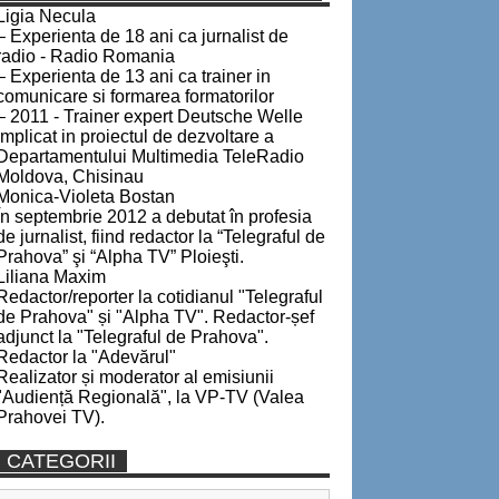
Ligia Necula
– Experienta de 18 ani ca jurnalist de
radio - Radio Romania
– Experienta de 13 ani ca trainer in
comunicare si formarea formatorilor
– 2011 - Trainer expert Deutsche Welle
implicat in proiectul de dezvoltare a
Departamentului Multimedia TeleRadio
Moldova, Chisinau
Monica-Violeta Bostan
În septembrie 2012 a debutat în profesia
de jurnalist, fiind redactor la “Telegraful de
Prahova” şi “Alpha TV” Ploieşti.
Liliana Maxim
Redactor/reporter la cotidianul "Telegraful
de Prahova" și "Alpha TV". Redactor-șef
adjunct la "Telegraful de Prahova".
Redactor la "Adevărul"
Realizator și moderator al emisiunii
"Audiență Regională", la VP-TV (Valea
Prahovei TV).
CATEGORII
Categorii