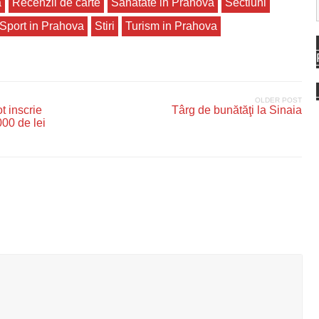
a
Recenzii de carte
Sanatate in Prahova
Sectiuni
Sport in Prahova
Stiri
Turism in Prahova
OLDER POST
t inscrie
Târg de bunătăţi la Sinaia
000 de lei