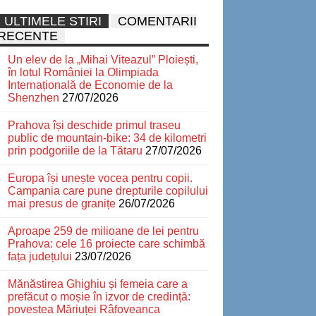
ULTIMELE STIRI
COMENTARII
RECENTE
Un elev de la „Mihai Viteazul” Ploiești,
în lotul României la Olimpiada
Internațională de Economie de la
Shenzhen
27/07/2026
Prahova își deschide primul traseu
public de mountain-bike: 34 de kilometri
prin podgoriile de la Tătaru
27/07/2026
Europa își unește vocea pentru copii.
Campania care pune drepturile copilului
mai presus de granițe
26/07/2026
Aproape 259 de milioane de lei pentru
Prahova: cele 16 proiecte care schimbă
fața județului
23/07/2026
Mănăstirea Ghighiu și femeia care a
prefăcut o moșie în izvor de credință:
povestea Măriuței Râfoveanca