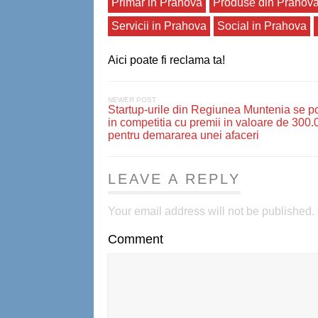
Primar in Prahova
Produse din Prahov
Servicii in Prahova
Social in Prahova
Aici poate fi reclama ta!
NEWER POST
Startup-urile din Regiunea Muntenia se po
in competitia cu premii in valoare de 300.
pentru demararea unei afaceri
LEAVE A REPLY
Your email address will not be published.
Comment