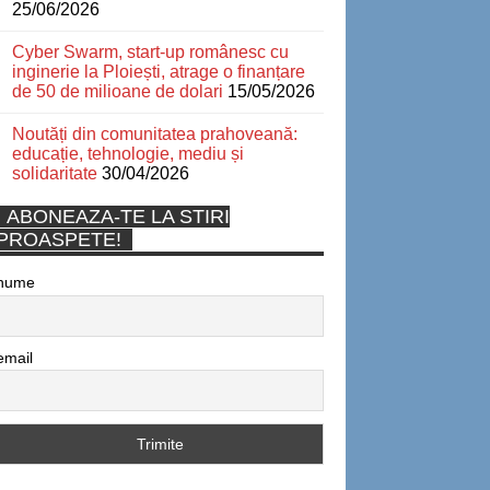
25/06/2026
Cyber Swarm, start-up românesc cu
inginerie la Ploiești, atrage o finanțare
de 50 de milioane de dolari
15/05/2026
Noutăți din comunitatea prahoveană:
educație, tehnologie, mediu și
solidaritate
30/04/2026
ABONEAZA-TE LA STIRI
PROASPETE!
nume
email