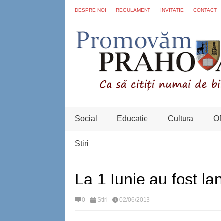
DESPRE NOI
REGULAMENT
INVITATIE
CONTACT
Social
Educatie
Cultura
O
Stiri
La 1 Iunie au fost lan
0
Stiri
02/06/2013