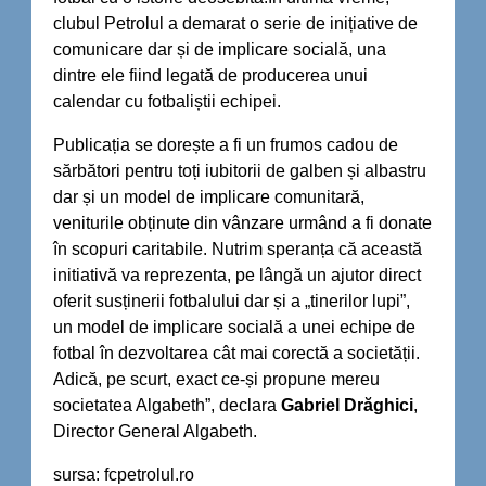
clubul Petrolul a demarat o serie de inițiative de
comunicare dar și de implicare socială, una
dintre ele fiind legată de producerea unui
calendar cu fotbaliștii echipei.
Publicația se dorește a fi un frumos cadou de
sărbători pentru toți iubitorii de galben și albastru
dar și un model de implicare comunitară,
veniturile obținute din vânzare urmând a fi donate
în scopuri caritabile. Nutrim speranța că această
initiativă va reprezenta, pe lângă un ajutor direct
oferit susținerii fotbalului dar și a „tinerilor lupi”,
un model de implicare socială a unei echipe de
fotbal în dezvoltarea cât mai corectă a societății.
Adică, pe scurt, exact ce-și propune mereu
societatea Algabeth”, declara
Gabriel Drăghici
,
Director General Algabeth.
sursa: fcpetrolul.ro