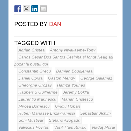
POSTED BY
DAN
TAGGED WITH
Adrian Cristea
Antony Nwakaeme-Tony
Carlos Cesar Dos Santos Cesinha și Ionuț Neag au
pozat la bustul gol
Constantin Grecu
Damien Boudjemaa
Daniel Oprița
Gaston Mendy
George Galamaz
Gheorghe Grozav
Hamza Younes
Haubert S Guilherme
Jeremy Boklla
Laurențiu Marinescu
Marian Cristescu
Mircea Bornescu
Ovidiu Hoban
Ruben Manasse Enza-Yamissi
Sebastian Achim
Soni Mustivar
Stefano Avogadri
Valincius Povilas
Vasili Hamutovski
Vlăduț Morar