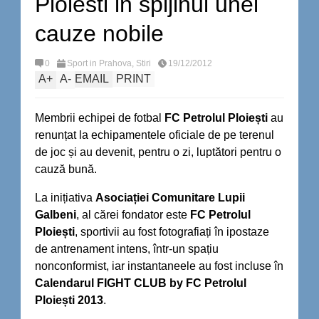
Ploiesti in spijinul unei
cauze nobile
0
Sport in Prahova
,
Stiri
19/12/2012
A
+
A
-
EMAIL
PRINT
Membrii echipei de fotbal
FC Petrolul Ploiești
au
renunțat la echipamentele oficiale de pe terenul
de joc și au devenit, pentru o zi, luptători pentru o
cauză bună.
La inițiativa
Asociației Comunitare Lupii
Galbeni
, al cărei fondator este
FC Petrolul
Ploiești
, sportivii au fost fotografiați în ipostaze
de antrenament intens, într-un spațiu
nonconformist, iar instantaneele au fost incluse în
Calendarul FIGHT CLUB by FC Petrolul
Ploiești 2013
.