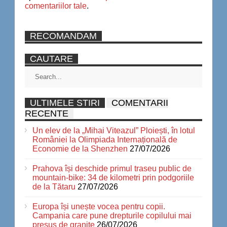
comentariilor tale
.
RECOMANDAM
CAUTARE
ULTIMELE STIRI
COMENTARII
RECENTE
Un elev de la „Mihai Viteazul” Ploiești, în lotul
României la Olimpiada Internațională de
Economie de la Shenzhen
27/07/2026
Prahova își deschide primul traseu public de
mountain-bike: 34 de kilometri prin podgoriile
de la Tătaru
27/07/2026
Europa își unește vocea pentru copii.
Campania care pune drepturile copilului mai
presus de granițe
26/07/2026