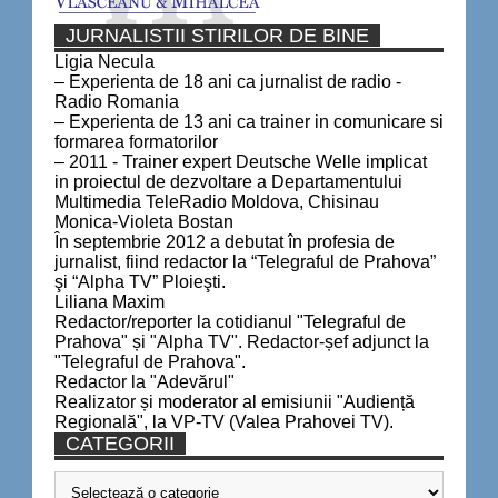
JURNALISTII STIRILOR DE BINE
Ligia Necula
– Experienta de 18 ani ca jurnalist de radio -
Radio Romania
– Experienta de 13 ani ca trainer in comunicare si
formarea formatorilor
– 2011 - Trainer expert Deutsche Welle implicat
in proiectul de dezvoltare a Departamentului
Multimedia TeleRadio Moldova, Chisinau
Monica-Violeta Bostan
În septembrie 2012 a debutat în profesia de
jurnalist, fiind redactor la “Telegraful de Prahova”
şi “Alpha TV” Ploieşti.
Liliana Maxim
Redactor/reporter la cotidianul "Telegraful de
Prahova" și "Alpha TV". Redactor-șef adjunct la
"Telegraful de Prahova".
Redactor la "Adevărul"
Realizator și moderator al emisiunii "Audiență
Regională", la VP-TV (Valea Prahovei TV).
CATEGORII
Categorii