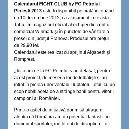
Calendarul FIGHT CLUB by FC Petrolul
Ploiești 2013
este fi disponibil pe piață începând
cu 10 decembrie 2012, ca atașament la revista
Tabu, îm magazinul oficial al echipei din centrul
comercial Winmark şi în punctele de vânzare a
presei din judeţul Prahova. Produsul are preţul
de 29.90 lei.
Calendarul este realizat cu sprijinul Algabeth și
Romprest.
„Jucătorii de la FC Petrolul s-au detașat, pentru
acest proiect, de meseria lor de fotbaliști și au
intrat în pielea unor veritabili luptători. Totul, cu un
scop nobil: acela de a strânge banii pentru viitorii
campioni ai României.
Printr-o astfel de inițiativă dorim să atragem
atenția că România are un potențial fantastic în
domeniul sportului, indiferent de disciplină. Toți