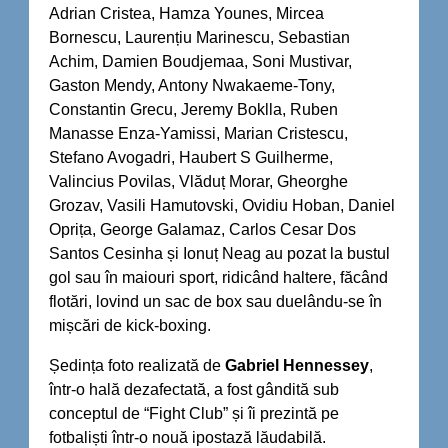
Adrian Cristea, Hamza Younes, Mircea
Bornescu, Laurențiu Marinescu, Sebastian
Achim, Damien Boudjemaa, Soni Mustivar,
Gaston Mendy, Antony Nwakaeme-Tony,
Constantin Grecu, Jeremy Boklla, Ruben
Manasse Enza-Yamissi, Marian Cristescu,
Stefano Avogadri, Haubert S Guilherme,
Valincius Povilas, Vlăduț Morar, Gheorghe
Grozav, Vasili Hamutovski, Ovidiu Hoban, Daniel
Oprița, George Galamaz, Carlos Cesar Dos
Santos Cesinha și Ionuț Neag au pozat la bustul
gol sau în maiouri sport, ridicând haltere, făcând
flotări, lovind un sac de box sau duelându-se în
mișcări de kick-boxing.
Ședința foto realizată de
Gabriel Hennessey
,
într-o hală dezafectată, a fost gândită sub
conceptul de “Fight Club” și îi prezintă pe
fotbaliști într-o nouă ipostază lăudabilă.