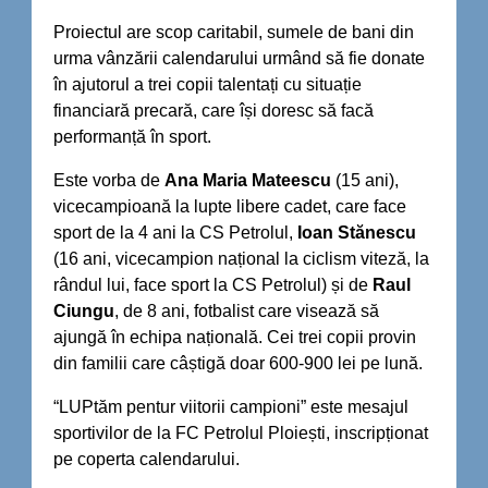
Proiectul are scop caritabil, sumele de bani din
urma vânzării calendarului urmând să fie donate
în ajutorul a trei copii talentați cu situație
financiară precară, care își doresc să facă
performanță în sport.
Este vorba de
Ana Maria Mateescu
(15 ani),
vicecampioană la lupte libere cadet, care face
sport de la 4 ani la CS Petrolul,
Ioan Stănescu
(16 ani, vicecampion național la ciclism viteză, la
rândul lui, face sport la CS Petrolul) și de
Raul
Ciungu
, de 8 ani, fotbalist care visează să
ajungă în echipa națională. Cei trei copii provin
din familii care câștigă doar 600-900 lei pe lună.
“LUPtăm pentur viitorii campioni” este mesajul
sportivilor de la FC Petrolul Ploiești, inscripționat
pe coperta calendarului.