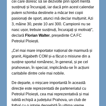
cei care doresc să se dezvolte prin sport merită
susținuți și încurajați, iar dacă prin acest calendar
putem schimba destinele a măcar trei copii
pasionați de sport, atunci mă declar mulțumit. Azi
3, mâine 30, peste 10 ani 300. Campionii nu se
nasc ușor, trebuie susținuți, încurajați și motivați”,
declară
Florian Walter
, președinte CA FC
Petrolul Ploiești.
„Cel mai mare importator național de marmură și
granit, Algabeth COM și-a făcut o misiune din a
susține sportul românesc, în general, și pe cel
prahovean, în special, implicându-se în acțiuni
caritabile dintre cele mai nobile.
De departe, o mișcare importantă în această
direcție este reprezentată de parteneriatul cu
Petrolul Ploiești, cea mai reprezentativă și mai
iubită echipă a județului Prahova, un club de
fotbal cu o istorie deosebită.În ultima vreme,