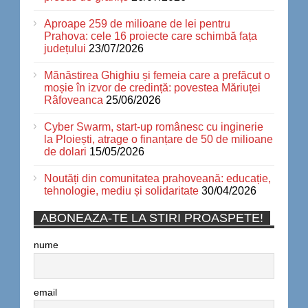
Aproape 259 de milioane de lei pentru
Prahova: cele 16 proiecte care schimbă fața
județului
23/07/2026
Mănăstirea Ghighiu și femeia care a prefăcut o
moșie în izvor de credință: povestea Măriuței
Râfoveanca
25/06/2026
Cyber Swarm, start-up românesc cu inginerie
la Ploiești, atrage o finanțare de 50 de milioane
de dolari
15/05/2026
Noutăți din comunitatea prahoveană: educație,
tehnologie, mediu și solidaritate
30/04/2026
ABONEAZA-TE LA STIRI PROASPETE!
nume
email