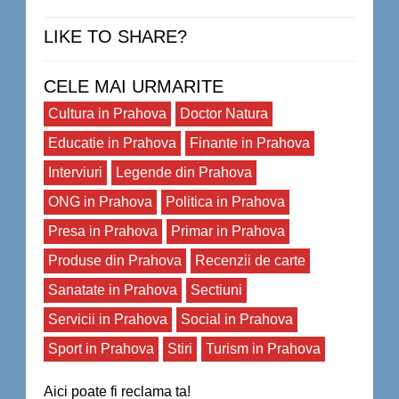
LIKE TO SHARE?
CELE MAI URMARITE
Cultura in Prahova
Doctor Natura
Educatie in Prahova
Finante in Prahova
Interviuri
Legende din Prahova
ONG in Prahova
Politica in Prahova
Presa in Prahova
Primar in Prahova
Produse din Prahova
Recenzii de carte
Sanatate in Prahova
Sectiuni
Servicii in Prahova
Social in Prahova
Sport in Prahova
Stiri
Turism in Prahova
Aici poate fi reclama ta!