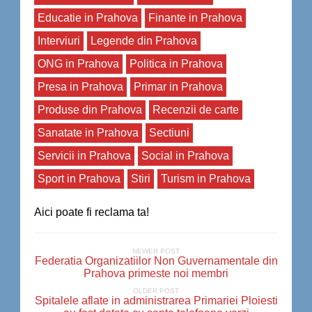
Educatie in Prahova
Finante in Prahova
Interviuri
Legende din Prahova
ONG in Prahova
Politica in Prahova
Presa in Prahova
Primar in Prahova
Produse din Prahova
Recenzii de carte
Sanatate in Prahova
Sectiuni
Servicii in Prahova
Social in Prahova
Sport in Prahova
Stiri
Turism in Prahova
Aici poate fi reclama ta!
NEWER POST
Federatia Organizatiilor Non Guvernamentale din
Prahova primeste noi membri
OLDER POST
Spitalele aflate in administrarea Primariei Ploiesti