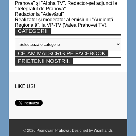
Prahova" și "Alpha TV". Redactor-șef adjunct la
"Telegraful de Prahova".
Redactor la "Adevărul"
Realizator și moderator al emisiunii "Audiență
Regională", la VP-TV (Valea Prahovei TV).
CATEGORII
Categorii
CE-AM MAI SCRIS PE FACEBOOK
PRIETENII NOSTRII:
LIKE US!
© 2026
Promovam Prahova
. Designed by
Wpinhands