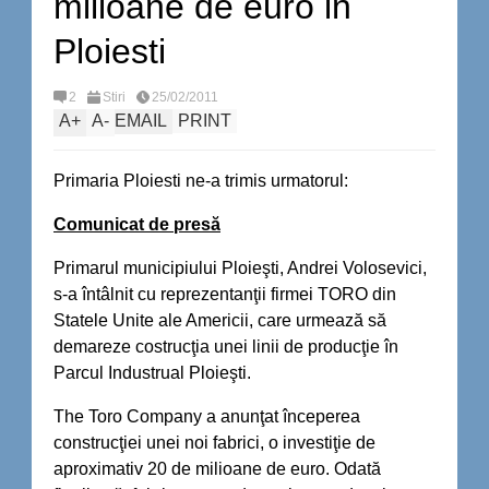
milioane de euro in
Ploiesti
2
Stiri
25/02/2011
A
+
A
-
EMAIL
PRINT
Primaria Ploiesti ne-a trimis urmatorul:
Comunicat de presă
Primarul municipiului Ploieşti, Andrei Volosevici,
s-a întâlnit cu reprezentanţii firmei TORO din
Statele Unite ale Americii, care urmează să
demareze costrucţia unei linii de producţie în
Parcul Industrual Ploieşti.
The Toro Company a anunţat începerea
construcţiei unei noi fabrici, o investiţie de
aproximativ 20 de milioane de euro. Odată