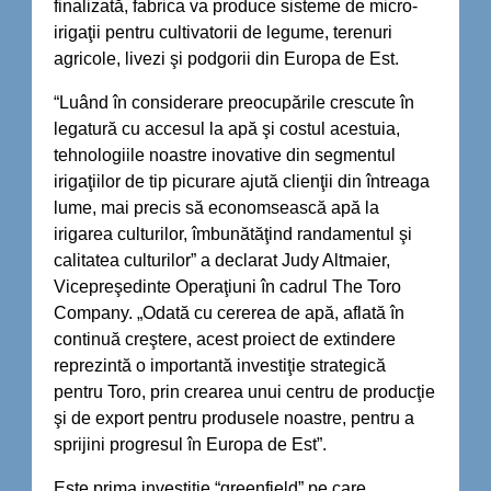
finalizată, fabrica va produce sisteme de micro-
irigaţii pentru cultivatorii de legume, terenuri
agricole, livezi şi podgorii din Europa de Est.
“Luând în considerare preocupările crescute în
legatură cu accesul la apă şi costul acestuia,
tehnologiile noastre inovative din segmentul
irigaţiilor de tip picurare ajută clienţii din întreaga
lume, mai precis să economsească apă la
irigarea culturilor, îmbunătăţind randamentul şi
calitatea culturilor” a declarat Judy Altmaier,
Vicepreşedinte Operaţiuni în cadrul The Toro
Company. „Odată cu cererea de apă, aflată în
continuă creştere, acest proiect de extindere
reprezintă o importantă investiţie strategică
pentru Toro, prin crearea unui centru de producţie
şi de export pentru produsele noastre, pentru a
sprijini progresul în Europa de Est”.
Este prima investiţie “greenfield” pe care