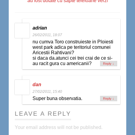
au fost dotate cu sapte telefoane verzi
adrian
26/02/2011, 18:07
nu cumva Toro construieste in Ploiesti
west park adica pe teritoriul comunei
Aricestii Rahtivani?
si daca da.atunci cei trei crai de ce si-
au racit gura cu americanii?
Reply
↓
dan
27/02/2011, 15:40
Super buna observatia.
Reply
↓
LEAVE A REPLY
Your email address will not be published.