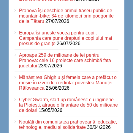
Prahova își deschide primul traseu public de
mountain-bike: 34 de kilometri prin podgoriile
de la Tătaru
27/07/2026
Europa își unește vocea pentru copii.
Campania care pune drepturile copilului mai
presus de granițe
26/07/2026
Aproape 259 de milioane de lei pentru
Prahova: cele 16 proiecte care schimbă fața
județului
23/07/2026
Mănăstirea Ghighiu și femeia care a prefăcut o
moșie în izvor de credință: povestea Măriuței
Râfoveanca
25/06/2026
Cyber Swarm, start-up românesc cu inginerie
la Ploiești, atrage o finanțare de 50 de milioane
de dolari
15/05/2026
Noutăți din comunitatea prahoveană: educație,
tehnologie, mediu și solidaritate
30/04/2026