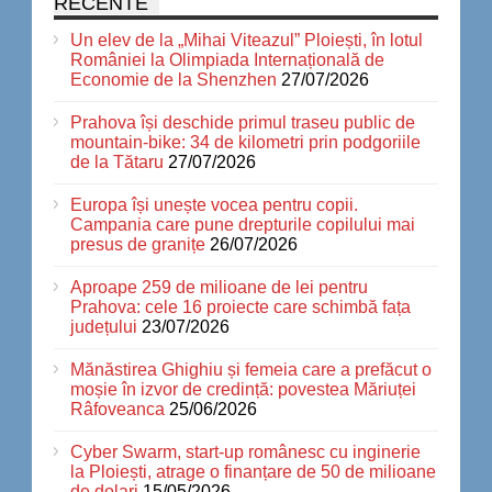
RECENTE
Un elev de la „Mihai Viteazul” Ploiești, în lotul
României la Olimpiada Internațională de
Economie de la Shenzhen
27/07/2026
Prahova își deschide primul traseu public de
mountain-bike: 34 de kilometri prin podgoriile
de la Tătaru
27/07/2026
Europa își unește vocea pentru copii.
Campania care pune drepturile copilului mai
presus de granițe
26/07/2026
Aproape 259 de milioane de lei pentru
Prahova: cele 16 proiecte care schimbă fața
județului
23/07/2026
Mănăstirea Ghighiu și femeia care a prefăcut o
moșie în izvor de credință: povestea Măriuței
Râfoveanca
25/06/2026
Cyber Swarm, start-up românesc cu inginerie
la Ploiești, atrage o finanțare de 50 de milioane
de dolari
15/05/2026