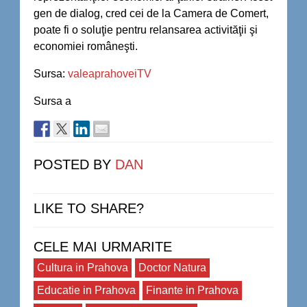
gen de dialog, cred cei de la Camera de Comert,
poate fi o soluţie pentru relansarea activităţii şi
economiei româneşti.
Sursa:
valeaprahoveiTV
Sursa a
POSTED BY
DAN
LIKE TO SHARE?
CELE MAI URMARITE
Cultura in Prahova
Doctor Natura
Educatie in Prahova
Finante in Prahova