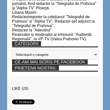
jurnalist, fiind redactor la “Telegraful de Prahova”
şi “Alpha TV” Ploieşti.
Liliana Maxim
Redactor/reporter la cotidianul "Telegraful de
Prahova" și "Alpha TV". Redactor-șef adjunct la
"Telegraful de Prahova".
Redactor la "Adevărul"
Realizator și moderator al emisiunii "Audiență
Regională", la VP-TV (Valea Prahovei TV).
CATEGORII
Categorii
CE-AM MAI SCRIS PE FACEBOOK
PRIETENII NOSTRII:
LIKE US!