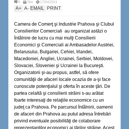
0
Stiri
17/04/2011
A
+
A
-
EMAIL
PRINT
Camera de Comerţ şi Industrie Prahova şi Clubul
Consilierilor Comerciali au organizat astăzi o
întâlnire de lucru cu mai mulţi Consilierii
Economici şi Comerciali ai Ambasadelor Austriei,
Belarusului, Bulgariei, Cehiei, Irlandei,
Macedoniei, Angliei, Ucrainei, Serbiei, Moldovei,
Slovaciei, Sloveniei şi Ucrainei la Bucureşti.
Organizatorii şi-au propus, astfel, să ofere
comunităţii de afaceri locale ocazia de a-şi face
cunoscute potenţialul şi oferta în aceste ţări. De
partea celaltă şi consilierii străini s-au arătat
foarte interesaţi de relaţiile economice cu un
judeţ ca Prahova. Pe parcursul întâlnirii, oamenii
de afaceri din Prahova au putut adresa întrebări
privind eventuale posibilităţi de colaborare
reprezentanţilor economici ai ţărilor străine. Acest