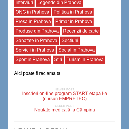
Interviuri
Legende din Prahova
ONG in Prahova
Politica in Prahova
Presa in Prahova
Primar in Prahova
Produse din Prahova
Recenzii de carte
Sanatate in Prahova
Sectiuni
Servicii in Prahova
Social in Prahova
Sport in Prahova
Stiri
Turism in Prahova
Aici poate fi reclama ta!
NEWER POST
Inscrieri on-line program START etapa I-a
(cursuri EMPRETEC)
OLDER POST
Noutate medicală la Câmpina