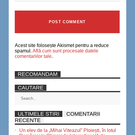
Acest site folosește Akismet pentru a reduce
spamul.
Află cum sunt procesate datele
comentariilor tale
.
RECOMANDAM
CAUTARE
ULTIMELE STIRI
COMENTARII
RECENTE
Un elev de la „Mihai Viteazul” Ploiești, în lotul