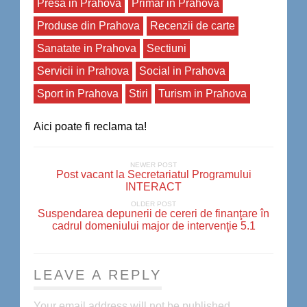
Presa in Prahova
Primar in Prahova
Produse din Prahova
Recenzii de carte
Sanatate in Prahova
Sectiuni
Servicii in Prahova
Social in Prahova
Sport in Prahova
Stiri
Turism in Prahova
Aici poate fi reclama ta!
NEWER POST
Post vacant la Secretariatul Programului
INTERACT
OLDER POST
Suspendarea depunerii de cereri de finanţare în
cadrul domeniului major de intervenţie 5.1
LEAVE A REPLY
Your email address will not be published.