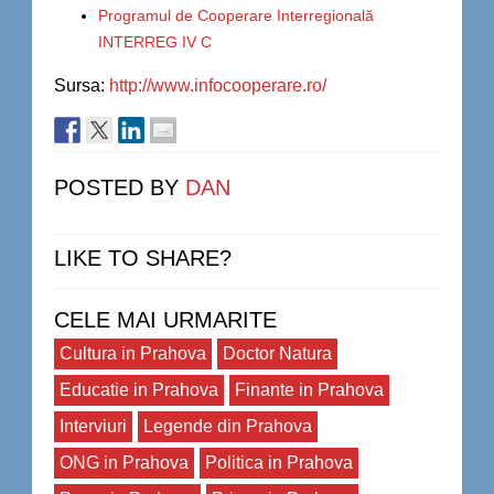
Programul de Cooperare Interregională
INTERREG IV C
Sursa:
http://www.infocooperare.ro/
POSTED BY
DAN
LIKE TO SHARE?
CELE MAI URMARITE
Cultura in Prahova
Doctor Natura
Educatie in Prahova
Finante in Prahova
Interviuri
Legende din Prahova
ONG in Prahova
Politica in Prahova