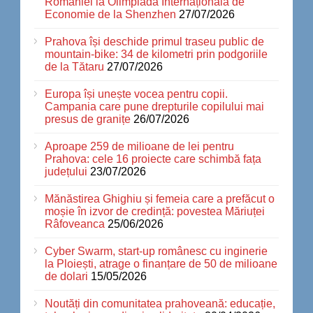
României la Olimpiada Internațională de
Economie de la Shenzhen
27/07/2026
Prahova își deschide primul traseu public de
mountain-bike: 34 de kilometri prin podgoriile
de la Tătaru
27/07/2026
Europa își unește vocea pentru copii.
Campania care pune drepturile copilului mai
presus de granițe
26/07/2026
Aproape 259 de milioane de lei pentru
Prahova: cele 16 proiecte care schimbă fața
județului
23/07/2026
Mănăstirea Ghighiu și femeia care a prefăcut o
moșie în izvor de credință: povestea Măriuței
Râfoveanca
25/06/2026
Cyber Swarm, start-up românesc cu inginerie
la Ploiești, atrage o finanțare de 50 de milioane
de dolari
15/05/2026
Noutăți din comunitatea prahoveană: educație,