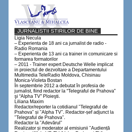
JURNALISTII STIRILOR DE BINE
Ligia Necula
– Experienta de 18 ani ca jurnalist de radio -
Radio Romania
– Experienta de 13 ani ca trainer in comunicare si
formarea formatorilor
– 2011 - Trainer expert Deutsche Welle implicat
in proiectul de dezvoltare a Departamentului
Multimedia TeleRadio Moldova, Chisinau
Monica-Violeta Bostan
În septembrie 2012 a debutat în profesia de
jurnalist, fiind redactor la “Telegraful de Prahova”
şi “Alpha TV” Ploieşti.
Liliana Maxim
Redactor/reporter la cotidianul "Telegraful de
Prahova" și "Alpha TV". Redactor-șef adjunct la
"Telegraful de Prahova".
Redactor la "Adevărul"
Realizator și moderator al emisiunii "Audiență