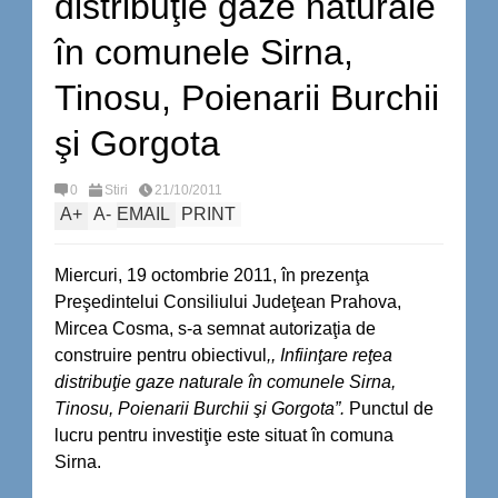
distribuţie gaze naturale
în comunele Sirna,
Tinosu, Poienarii Burchii
şi Gorgota
0
Stiri
21/10/2011
A
+
A
-
EMAIL
PRINT
Miercuri, 19 octombrie 2011, în prezenţa
Preşedintelui Consiliului Judeţean Prahova,
Mircea Cosma, s-a semnat autorizaţia de
construire pentru obiectivul
,, Infiinţare reţea
distribuţie gaze naturale în comunele Sirna,
Tinosu, Poienarii Burchii şi Gorgota”.
Punctul de
lucru pentru investiţie este situat în comuna
Sirna.