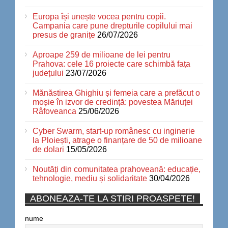
Europa își unește vocea pentru copii.
Campania care pune drepturile copilului mai
presus de granițe
26/07/2026
Aproape 259 de milioane de lei pentru
Prahova: cele 16 proiecte care schimbă fața
județului
23/07/2026
Mănăstirea Ghighiu și femeia care a prefăcut o
moșie în izvor de credință: povestea Măriuței
Râfoveanca
25/06/2026
Cyber Swarm, start-up românesc cu inginerie
la Ploiești, atrage o finanțare de 50 de milioane
de dolari
15/05/2026
Noutăți din comunitatea prahoveană: educație,
tehnologie, mediu și solidaritate
30/04/2026
ABONEAZA-TE LA STIRI PROASPETE!
nume