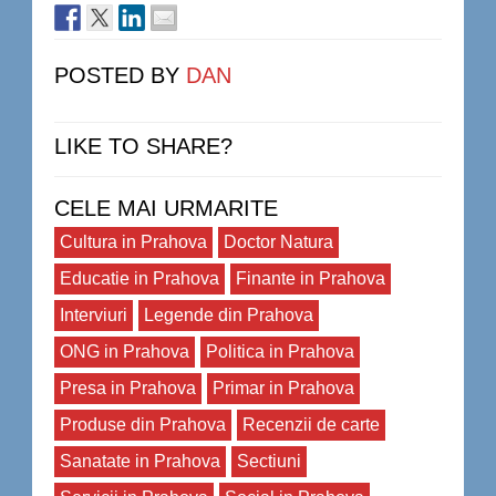
POSTED BY
DAN
LIKE TO SHARE?
CELE MAI URMARITE
Cultura in Prahova
Doctor Natura
Educatie in Prahova
Finante in Prahova
Interviuri
Legende din Prahova
ONG in Prahova
Politica in Prahova
Presa in Prahova
Primar in Prahova
Produse din Prahova
Recenzii de carte
Sanatate in Prahova
Sectiuni