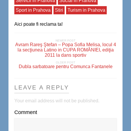
Servicii in Prahova
Social in Prahova
Sport in Prahova
Stiri
Turism in Prahova
Aici poate fi reclama ta!
NEWER POST
Avram Rareş Ştefan – Popa Sofia Melisa, locul 4
la secţiunea Latino in CUPA ROMÂNIEI, ediţia
2011 la dans sportiv
OLDER POST
Dubla sarbatoare pentru Comunca Fantanele
LEAVE A REPLY
Your email address will not be published.
Comment