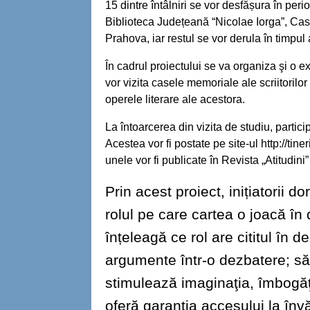
15 dintre întâlniri se vor desfășura în peri
Biblioteca Județeană “Nicolae Iorga”, Casa
Prahova, iar restul se vor derula în timpul a
În cadrul proiectului se va organiza şi o e
vor vizita casele memoriale ale scriitorilor
operele literare ale acestora.
La întoarcerea din vizita de studiu, particip
Acestea vor fi postate pe site-ul http://tin
unele vor fi publicate în Revista „Atitudini
Prin acest proiect, inițiatorii d
rolul pe care cartea o joacă în 
înțeleagă ce rol are cititul în 
argumente într-o dezbatere; să
stimulează imaginaţia, îmbogăţ
oferă garanția accesului la înv