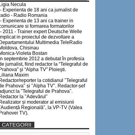
Ligia Necula
– Experienta de 18 ani ca jurnalist de
radio - Radio Romania
– Experienta de 13 ani ca trainer in
comunicare si formarea formatorilor
– 2011 - Trainer expert Deutsche Welle
implicat in proiectul de dezvoltare a
Departamentului Multimedia TeleRadio
Moldova, Chisinau
Monica-Violeta Bostan
În septembrie 2012 a debutat în profesia
de jurnalist, fiind redactor la “Telegraful de
Prahova” şi “Alpha TV” Ploieşti.
Liliana Maxim
Redactor/reporter la cotidianul "Telegraful
de Prahova" și "Alpha TV". Redactor-șef
adjunct la "Telegraful de Prahova".
Redactor la "Adevărul"
Realizator și moderator al emisiunii
"Audiență Regională", la VP-TV (Valea
Prahovei TV).
CATEGORII
Categorii