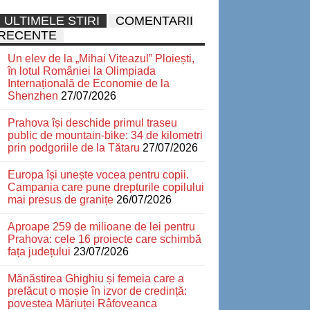
ULTIMELE STIRI
COMENTARII
RECENTE
Un elev de la „Mihai Viteazul” Ploiești,
în lotul României la Olimpiada
Internațională de Economie de la
Shenzhen
27/07/2026
Prahova își deschide primul traseu
public de mountain-bike: 34 de kilometri
prin podgoriile de la Tătaru
27/07/2026
Europa își unește vocea pentru copii.
Campania care pune drepturile copilului
mai presus de granițe
26/07/2026
Aproape 259 de milioane de lei pentru
Prahova: cele 16 proiecte care schimbă
fața județului
23/07/2026
Mănăstirea Ghighiu și femeia care a
prefăcut o moșie în izvor de credință:
povestea Măriuței Râfoveanca