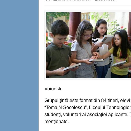
Voinești.
Grupul țintă este format din 84 tineri, elev
“Toma N Socolescu”, Liceului Tehnologic “1
studenți, voluntari ai asociației aplicante. 
menționate.