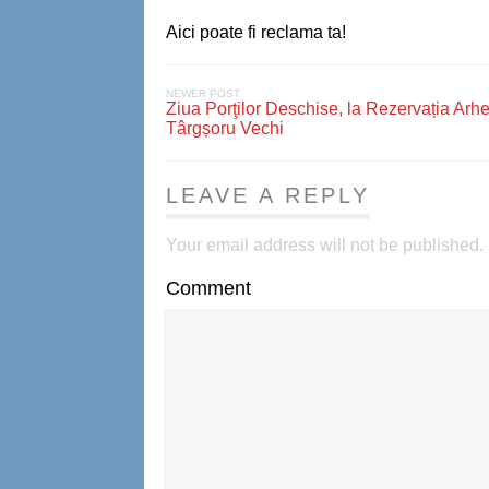
Aici poate fi reclama ta!
NEWER POST
Ziua Porţilor Deschise, la Rezervația Arh
Târgșoru Vechi
LEAVE A REPLY
Your email address will not be published.
Comment