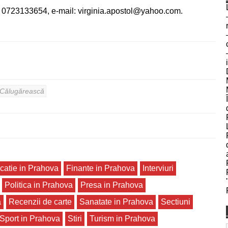
l. 0723133654, e-mail: virginia.apostol@yahoo.com.
ea Călugărească
catie in Prahova
Finante in Prahova
Interviuri
Politica in Prahova
Presa in Prahova
a
Recenzii de carte
Sanatate in Prahova
Sectiuni
Sport in Prahova
Stiri
Turism in Prahova