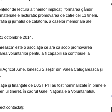
lor de lectură a tinerilor implicați; formarea gândirii
 materialele lecturate; promovarea de către cei 13 tinerii,
grafia şi jurnalul de călătorie, a caselor memoriale ale
21 octombrie 2014.
gărească” este o asociaţie ce are ca scop promovarea
zarea voluntarilor pentru a fi capabili să contribuie la
ui Agricol „Ghe. Ionescu Siseşti” din Valea Calugărească şi
.
ciaţie şi finanţate de DJST PH au fost nominalizate în primele
niul tineret, în cadrul Galei Naţionale a Voluntariatului,
ect contactaţi: