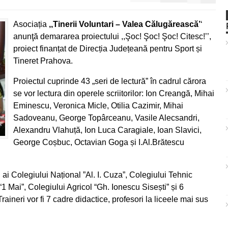
Asociația
,,Tinerii Voluntari – Valea Călugărească’
‘
anunţă demararea proiectului ,,Şoc! Şoc! Şoc! Citesc!’’,
proiect finanțat de Direcția Județeană pentru Sport și
Tineret Prahova.
Proiectul cuprinde 43 „seri de lectură” în cadrul cărora
se vor lectura din operele scriitorilor: Ion Creangă, Mihai
Eminescu, Veronica Micle, Otilia Cazimir, Mihai
Sadoveanu, George Topârceanu, Vasile Alecsandri,
Alexandru Vlahuță, Ion Luca Caragiale, Ioan Slavici,
George Coșbuc, Octavian Goga și I.Al.Brătescu
i ai Colegiului Național ”Al. I. Cuza”, Colegiului Tehnic
 Mai”, Colegiului Agricol “Gh. Ionescu Sisești” și 6
Traineri vor fi 7 cadre didactice, profesori la liceele mai sus