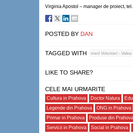
Virginia Apostol – manager de proiect, te
POSTED BY
DAN
TAGGED WITH
inerii Voluntari - Val
LIKE TO SHARE?
CELE MAI URMARITE
Cultura in Prahova
Doctor Natura
Edu
Legende din Prahova
ONG in Prahova
Primar in Prahova
Produse din Prahov
Servicii in Prahova
Social in Prahova