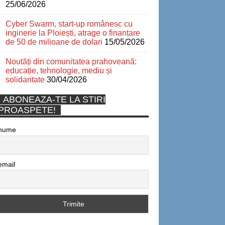
25/06/2026
Cyber Swarm, start-up românesc cu
inginerie la Ploiești, atrage o finanțare
de 50 de milioane de dolari
15/05/2026
Noutăți din comunitatea prahoveană:
educație, tehnologie, mediu și
solidaritate
30/04/2026
ABONEAZA-TE LA STIRI
PROASPETE!
nume
email