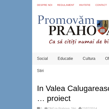
DESPRE NOI
REGULAMENT
INVITATIE
CONTACT
Social
Educatie
Cultura
O
Stiri
In Valea Calugareasc
… proiect
0
ONG in Prahova
,
Stiri
22/07/2014