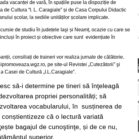
oada vacanței de vară, în spațiile puse la dispoziție de
 de Cultura “I. L. Caragiale” și de Casa Corpului Didactic
nului școlar, la sediile unităților școlare implicate.
xcursie de studiu în județele Iaşi și Neamț, ocazie cu care se
 incluși în proiect și obiective care sunt evidențiate în
anții, consiliați de traineri vor realiza jurnale de călătorie.
eriipromoveaza.wgz.ro, pe site-ul Revistei „Cutezătorii” şi
” a Casei de Cultură „I.L.Caragiale”.
oresc să-i determine pe tineri să înţeleagă
dezvoltarea propriei personalități; să
dezvoltarea vocabularului, în susținerea de
 conștientizeze că o lectură variată
ește bagajul de cunoştinţe, și de ce nu,
ățământul superior.