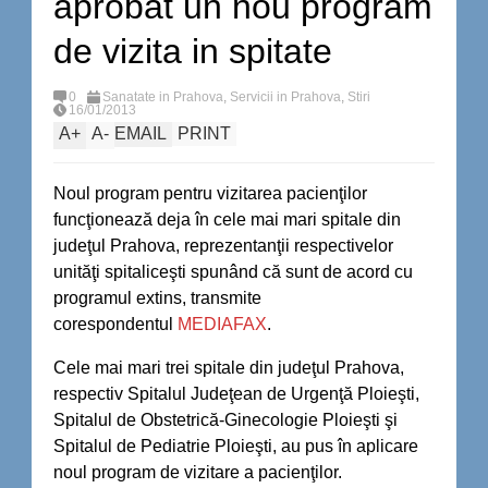
aprobat un nou program
de vizita in spitate
0
Sanatate in Prahova
,
Servicii in Prahova
,
Stiri
16/01/2013
A
+
A
-
EMAIL
PRINT
Noul program pentru vizitarea pacienţilor
funcţionează deja în cele mai mari spitale din
judeţul Prahova, reprezentanţii respectivelor
unităţi spitaliceşti spunând că sunt de acord cu
programul extins, transmite
corespondentul
MEDIAFAX
.
Cele mai mari trei spitale din judeţul Prahova,
respectiv Spitalul Judeţean de Urgenţă Ploieşti,
Spitalul de Obstetrică-Ginecologie Ploieşti şi
Spitalul de Pediatrie Ploieşti, au pus în aplicare
noul program de vizitare a pacienţilor.