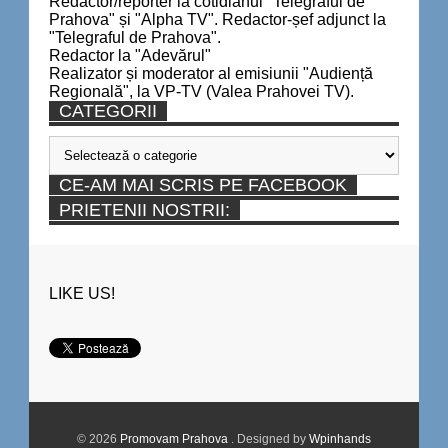
Redactor/reporter la cotidianul "Telegraful de
Prahova" și "Alpha TV". Redactor-șef adjunct la
"Telegraful de Prahova".
Redactor la "Adevărul"
Realizator și moderator al emisiunii "Audiență
Regională", la VP-TV (Valea Prahovei TV).
CATEGORII
Categorii
CE-AM MAI SCRIS PE FACEBOOK
PRIETENII NOSTRII:
LIKE US!
© 2026
Promovam Prahova
. Designed by
Wpinhands