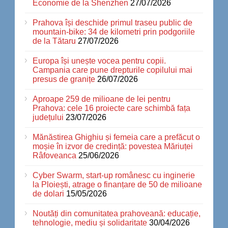
Economie de la Shenzhen
27/07/2026
Prahova își deschide primul traseu public de
mountain-bike: 34 de kilometri prin podgoriile
de la Tătaru
27/07/2026
Europa își unește vocea pentru copii.
Campania care pune drepturile copilului mai
presus de granițe
26/07/2026
Aproape 259 de milioane de lei pentru
Prahova: cele 16 proiecte care schimbă fața
județului
23/07/2026
Mănăstirea Ghighiu și femeia care a prefăcut o
moșie în izvor de credință: povestea Măriuței
Râfoveanca
25/06/2026
Cyber Swarm, start-up românesc cu inginerie
la Ploiești, atrage o finanțare de 50 de milioane
de dolari
15/05/2026
Noutăți din comunitatea prahoveană: educație,
tehnologie, mediu și solidaritate
30/04/2026