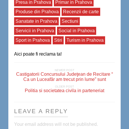
Presa in Prahova
Primar in Prahova
Produse din Prahova
Recenzii de carte
Sanatate in Prahova
Sectiuni
Servicii in Prahova
Social in Prahova
Sport in Prahova
Stiri
Turism in Prahova
Aici poate fi reclama ta!
NEWER POST
Castigatorii Concursului Judeţean de Recitare “
Ca un Luceafăr am trecut prin lume” sunt
OLDER POST
Politia si societatea civila in parteneriat
LEAVE A REPLY
Your email address will not be published.