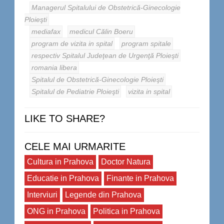
Managerul Spitalului de Obstetrică-Ginecologie
Ploieşti
mediafax
medicul Călin Boeru
program de vizita in spital
program spitale
respectiv Spitalul Judeţean de Urgenţă Ploieşti
romania libera
Spitalul de Obstetrică-Ginecologie Ploieşti
Spitalul de Pediatrie Ploieşti
vizita in spital
LIKE TO SHARE?
CELE MAI URMARITE
Cultura in Prahova
Doctor Natura
Educatie in Prahova
Finante in Prahova
Interviuri
Legende din Prahova
ONG in Prahova
Politica in Prahova