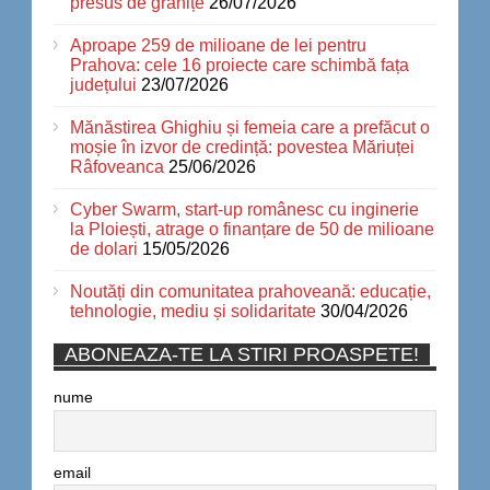
presus de granițe
26/07/2026
Aproape 259 de milioane de lei pentru
Prahova: cele 16 proiecte care schimbă fața
județului
23/07/2026
Mănăstirea Ghighiu și femeia care a prefăcut o
moșie în izvor de credință: povestea Măriuței
Râfoveanca
25/06/2026
Cyber Swarm, start-up românesc cu inginerie
la Ploiești, atrage o finanțare de 50 de milioane
de dolari
15/05/2026
Noutăți din comunitatea prahoveană: educație,
tehnologie, mediu și solidaritate
30/04/2026
ABONEAZA-TE LA STIRI PROASPETE!
nume
email