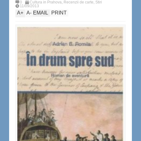
0
Cultura in Prahova
,
Recenzii de carte
,
Stiri
11/09/2013
A
+
A
-
EMAIL
PRINT