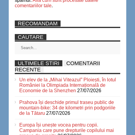
spamul.
Află cum sunt procesate datele
comentariilor tale
.
RECOMANDAM
CAUTARE
ULTIMELE STIRI
COMENTARII
RECENTE
Un elev de la „Mihai Viteazul” Ploiești, în lotul
României la Olimpiada Internațională de
Economie de la Shenzhen
27/07/2026
Prahova își deschide primul traseu public de
mountain-bike: 34 de kilometri prin podgoriile
de la Tătaru
27/07/2026
Europa își unește vocea pentru copii.
Campania care pune drepturile copilului mai