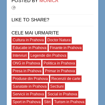
POSTED BY
MONICA
LIKE TO SHARE?
CELE MAI URMARITE
Cultura in Prahova
Doctor Natura
Educatie in Prahova
Finante in Prahova
Interviuri
Legende din Prahova
ONG in Prahova
Politica in Prahova
Presa in Prahova
Primar in Prahova
Produse din Prahova
Recenzii de carte
Sanatate in Prahova
Sectiuni
Servicii in Prahova
Social in Prahova
Sport in Prahova
Stiri
Turism in Prahova