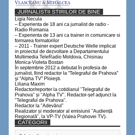
JURNALISTII STIRILOR DE BINE
Ligia Necula
– Experienta de 18 ani ca jurnalist de radio -
Radio Romania
– Experienta de 13 ani ca trainer in comunicare si
formarea formatorilor
– 2011 - Trainer expert Deutsche Welle implicat
in proiectul de dezvoltare a Departamentului
Multimedia TeleRadio Moldova, Chisinau
Monica-Violeta Bostan
În septembrie 2012 a debutat în profesia de
jurnalist, fiind redactor la “Telegraful de Prahova”
şi “Alpha TV” Ploieşti.
Liliana Maxim
Redactor/reporter la cotidianul "Telegraful de
Prahova" și "Alpha TV". Redactor-șef adjunct la
"Telegraful de Prahova".
Redactor la "Adevărul"
Realizator și moderator al emisiunii "Audiență
Regională", la VP-TV (Valea Prahovei TV).
CATEGORII
Categorii