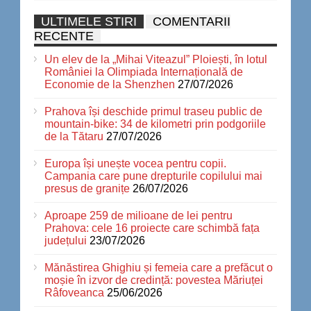
ULTIMELE STIRI
COMENTARII
RECENTE
Un elev de la „Mihai Viteazul” Ploiești, în lotul
României la Olimpiada Internațională de
Economie de la Shenzhen
27/07/2026
Prahova își deschide primul traseu public de
mountain-bike: 34 de kilometri prin podgoriile
de la Tătaru
27/07/2026
Europa își unește vocea pentru copii.
Campania care pune drepturile copilului mai
presus de granițe
26/07/2026
Aproape 259 de milioane de lei pentru
Prahova: cele 16 proiecte care schimbă fața
județului
23/07/2026
Mănăstirea Ghighiu și femeia care a prefăcut o
moșie în izvor de credință: povestea Măriuței
Râfoveanca
25/06/2026