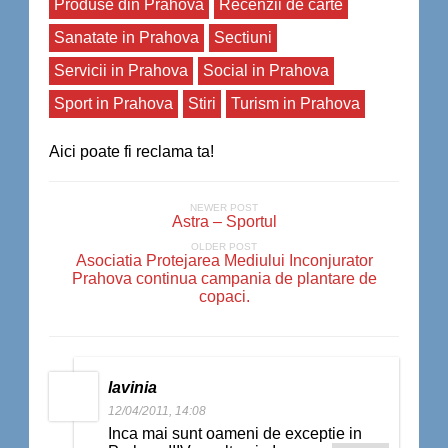
Produse din Prahova
Recenzii de carte
Sanatate in Prahova
Sectiuni
Servicii in Prahova
Social in Prahova
Sport in Prahova
Stiri
Turism in Prahova
Aici poate fi reclama ta!
NEWER POST
Astra – Sportul
OLDER POST
Asociatia Protejarea Mediului Inconjurator
Prahova continua campania de plantare de
copaci.
lavinia
12/04/2011, 14:08
Inca mai sunt oameni de exceptie in