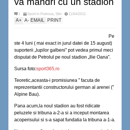
va mandri cu un stadion
1
Sport in Prahova
,
Stiri
11/04/2011
A
+
A
-
EMAIL
PRINT
Pe
ste 4 luni ( mai exact in jurul datei de 15 august)
suporterii „lupilor galbeni” pot vedea primul meci
disputat de Petrolul pe noul stadion „Ilie Oana”.
Sursa foto:
sport365.ro
Teoretic,aceasta-i promisiunea ” facuta de
reprezentantii constructorului german al arenei (”
Alpine Bau).
Pana acum,la noul stadion au fost ridicate
peluzele si tribuna a-2-a si a inceput montarea
acoperisului si s-a sapat fundatia la tribuna a-1-a.