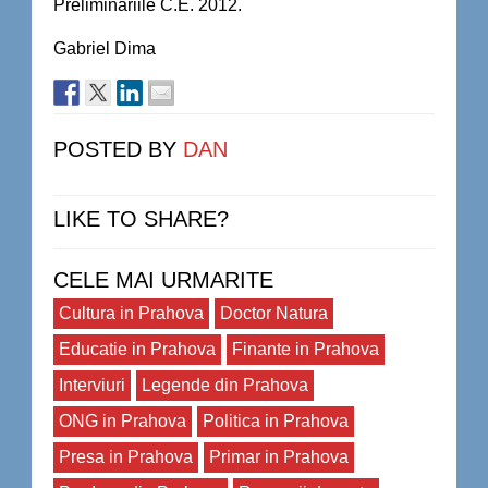
Preliminariile C.E. 2012.
Gabriel Dima
POSTED BY
DAN
LIKE TO SHARE?
CELE MAI URMARITE
Cultura in Prahova
Doctor Natura
Educatie in Prahova
Finante in Prahova
Interviuri
Legende din Prahova
ONG in Prahova
Politica in Prahova
Presa in Prahova
Primar in Prahova