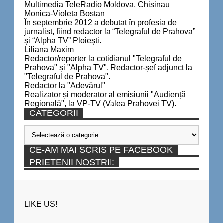
Multimedia TeleRadio Moldova, Chisinau
Monica-Violeta Bostan
În septembrie 2012 a debutat în profesia de
jurnalist, fiind redactor la “Telegraful de Prahova”
şi “Alpha TV” Ploieşti.
Liliana Maxim
Redactor/reporter la cotidianul "Telegraful de
Prahova" și "Alpha TV". Redactor-șef adjunct la
"Telegraful de Prahova".
Redactor la "Adevărul"
Realizator și moderator al emisiunii "Audiență
Regională", la VP-TV (Valea Prahovei TV).
CATEGORII
Categorii
CE-AM MAI SCRIS PE FACEBOOK
PRIETENII NOSTRII:
LIKE US!