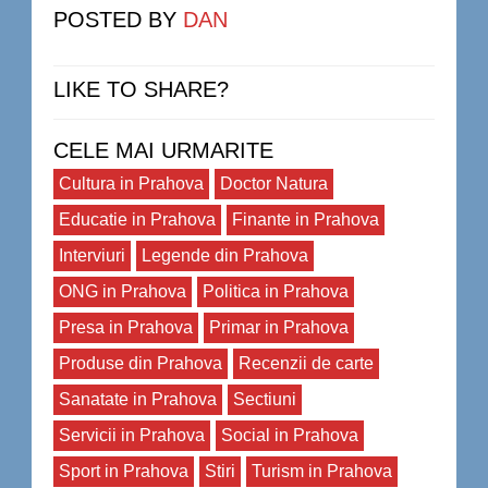
POSTED BY
DAN
LIKE TO SHARE?
CELE MAI URMARITE
Cultura in Prahova
Doctor Natura
Educatie in Prahova
Finante in Prahova
Interviuri
Legende din Prahova
ONG in Prahova
Politica in Prahova
Presa in Prahova
Primar in Prahova
Produse din Prahova
Recenzii de carte
Sanatate in Prahova
Sectiuni
Servicii in Prahova
Social in Prahova
Sport in Prahova
Stiri
Turism in Prahova