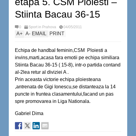
etapa 5. CSM Ploiesti –
Stiinta Bacau 36-15
0
Sport in Prahova
04/05/2011
A
+
A
-
EMAIL
PRINT
Echipa de handbal feminin,CSM Ploiesti a
invins,marti,acasa fara emotii pe echipa similiara
Stiinta Bacau 36-15 ( 15-8), intr-o partida contand
al-2lea retur al diviziei A .
Prin aceasta victorie echipa ploiesteana
,antrenata de Gigi Ionescu,se distanteaza la 14
puncte in fruntea clasamentului,facand un pas
spre promovarea in Liga Nationala.
Gabriel Dima