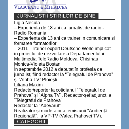
JURNALISTII STIRILOR DE BINE
Ligia Necula
– Experienta de 18 ani ca jurnalist de radio -
Radio Romania
– Experienta de 13 ani ca trainer in comunicare si
formarea formatorilor
– 2011 - Trainer expert Deutsche Welle implicat
in proiectul de dezvoltare a Departamentului
Multimedia TeleRadio Moldova, Chisinau
Monica-Violeta Bostan
În septembrie 2012 a debutat în profesia de
jurnalist, fiind redactor la “Telegraful de Prahova”
şi “Alpha TV” Ploieşti.
Liliana Maxim
Redactor/reporter la cotidianul "Telegraful de
Prahova" și "Alpha TV". Redactor-șef adjunct la
"Telegraful de Prahova".
Redactor la "Adevărul"
Realizator și moderator al emisiunii "Audiență
Regională", la VP-TV (Valea Prahovei TV).
CATEGORII
Categorii