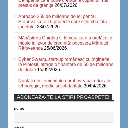
Campania care pune drepturile copilului mai
presus de granițe
26/07/2026
Aproape 259 de milioane de lei pentru
Prahova: cele 16 proiecte care schimbă fața
județului
23/07/2026
Mănăstirea Ghighiu și femeia care a prefăcut o
moșie în izvor de credință: povestea Măriuței
Râfoveanca
25/06/2026
Cyber Swarm, start-up românesc cu inginerie
la Ploiești, atrage o finanțare de 50 de milioane
de dolari
15/05/2026
Noutăți din comunitatea prahoveană: educație,
tehnologie, mediu și solidaritate
30/04/2026
ABONEAZA-TE LA STIRI PROASPETE!
nume
email