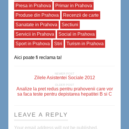
Presa in Prahova
Primar in Prahova
Produse din Prahova
Recenzii de carte
Sanatate in Prahova
Sectiuni
Servicii in Prahova
Social in Prahova
Sport in Prahova
Stiri
Turism in Prahova
Aici poate fi reclama ta!
NEWER POST
Zilele Asistentei Sociale 2012
OLDER POST
Analize la pret redus pentru prahovenii care vor
sa faca teste pentru depistarea hepatitei B si C
LEAVE A REPLY
Your email address will not be published.