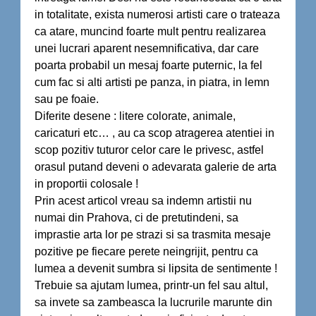
in totalitate, exista numerosi artisti care o trateaza
ca atare, muncind foarte mult pentru realizarea
unei lucrari aparent nesemnificativa, dar care
poarta probabil un mesaj foarte puternic, la fel
cum fac si alti artisti pe panza, in piatra, in lemn
sau pe foaie.
Diferite desene : litere colorate, animale,
caricaturi etc… , au ca scop atragerea atentiei in
scop pozitiv tuturor celor care le privesc, astfel
orasul putand deveni o adevarata galerie de arta
in proportii colosale !
Prin acest articol vreau sa indemn artistii nu
numai din Prahova, ci de pretutindeni, sa
imprastie arta lor pe strazi si sa trasmita mesaje
pozitive pe fiecare perete neingrijit, pentru ca
lumea a devenit sumbra si lipsita de sentimente !
Trebuie sa ajutam lumea, printr-un fel sau altul,
sa invete sa zambeasca la lucrurile marunte din