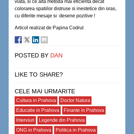
viata, si ce alta metoda mai eficienta decat
colorarea spatiilor distruse si inestetice din oras,
cu diferite mesaje si desene pozitive !
Articol realizat de Papina Codrut
POSTED BY
DAN
LIKE TO SHARE?
CELE MAI URMARITE
Cultura in Prahova
Doctor Natura
Educatie in Prahova
Finante in Prahova
Interviuri
Legende din Prahova
ONG in Prahova
Politica in Prahova