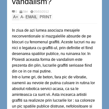
vandalism?
0
Stiri
05/03/2012
A
+
A
-
EMAIL
PRINT
In ziua de azi lumea asociaza mesajele
neconventionale si mazgalelile absurde de pe
blocuri cu fenomenul graffiti. Aceste lucruri nu au
nici o legatura cu graffiti-ul, prin definitie el fiind
desenarea spatiilor publice, nu ruinarea lor. In
Ploiesti aceasta forma de vandalism este
prezenta din plin, lucrarile graffiti serioase fiind
din ce in ce mai putine.
Intr-o lume gri, de beton, fara pic de vibratie,
oamenii au nevoie de putina culoare in rutina lor
absolut robotica servici-acasa, ca sa le
aminteasca ca sunt vii. Asta incearca artistii
graffiti sa realizeze prin lucrarile lor : sa coloreze
un pic spatiile publice distruse, nefolositoare si