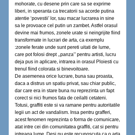
mohorate, cu desene prin care sa se exprime
liberi, in speranta ca trecatorii sa acorde putina
atentie ‘povestii’ lor, sau macar lucrarea in sine
sa le provoace cel putin un zambet. Astfel orasul
devine mai frumos, zonele urate si neingrijite fiind
transformate in lucrari de arta, ca exemplu
:zonele ferate unde sunt pereti uitati de lume,
care pot folosi drept ,,panza’’ pentru artisti, lucru
deja pus in aplicare, intrarea in orasul Ploiesti cu
trenul fiind colorata si binevoitoare.
De asemenea orice lucrare, buna sau proasta,
daca a distrus un spatiu privat, sau chiar public,
dar care era in stare buna nu reprezinta un fapt
corect si nici frumos fata de ceilalti cetateni.
Totusi, graffiti este si va ramane pentru autoritatile
legii un act de vandalism. Insa pentru grafferi,
acest fenomen reprezinta o forma de comunicare,
atat intre cei din comunitatea graffiti, cat si pentru
intreaga lume. Desi nu este recunoscuta ca o arta