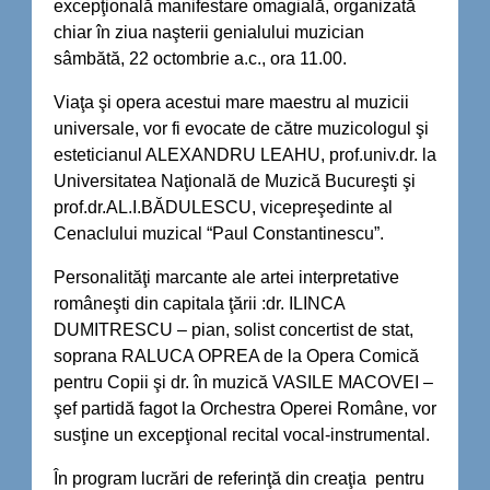
excepţională manifestare omagială, organizată
chiar în ziua naşterii genialului muzician
sâmbătă, 22 octombrie a.c., ora 11.00.
Viaţa şi opera acestui mare maestru al muzicii
universale, vor fi evocate de către muzicologul şi
esteticianul ALEXANDRU LEAHU, prof.univ.dr. la
Universitatea Naţională de Muzică Bucureşti şi
prof.dr.AL.I.BĂDULESCU, vicepreşedinte al
Cenaclului muzical “Paul Constantinescu”.
Personalităţi marcante ale artei interpretative
româneşti din capitala ţării :dr. ILINCA
DUMITRESCU – pian, solist concertist de stat,
soprana RALUCA OPREA de la Opera Comică
pentru Copii şi dr. în muzică VASILE MACOVEI –
şef partidă fagot la Orchestra Operei Române, vor
susţine un excepţional recital vocal-instrumental.
În program lucrări de referinţă din creaţia pentru