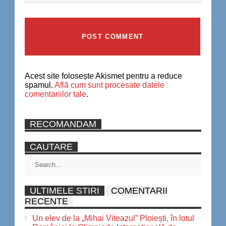
Acest site folosește Akismet pentru a reduce
spamul.
Află cum sunt procesate datele
comentariilor tale
.
RECOMANDAM
CAUTARE
ULTIMELE STIRI
COMENTARII
RECENTE
Un elev de la „Mihai Viteazul” Ploiești, în lotul