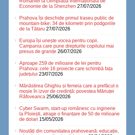
României la Olimpiada Internațională de
Economie de la Shenzhen
27/07/2026
Prahova își deschide primul traseu public de
mountain-bike: 34 de kilometri prin podgoriile
de la Tătaru
27/07/2026
Europa își unește vocea pentru copii.
Campania care pune drepturile copilului mai
presus de granițe
26/07/2026
Aproape 259 de milioane de lei pentru
Prahova: cele 16 proiecte care schimbă fața
județului
23/07/2026
Mănăstirea Ghighiu și femeia care a prefăcut o
moșie în izvor de credință: povestea Măriuței
Râfoveanca
25/06/2026
Cyber Swarm, start-up românesc cu inginerie
la Ploiești, atrage o finanțare de 50 de milioane
de dolari
15/05/2026
Noutăți din comunitatea prahoveană: educație,