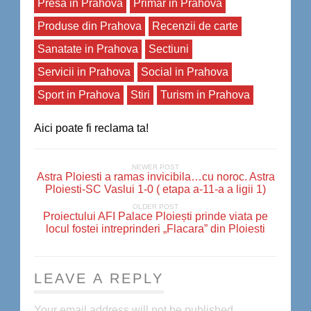
Presa in Prahova
Primar in Prahova
Produse din Prahova
Recenzii de carte
Sanatate in Prahova
Sectiuni
Servicii in Prahova
Social in Prahova
Sport in Prahova
Stiri
Turism in Prahova
Aici poate fi reclama ta!
NEWER POST
Astra Ploiesti a ramas invicibila…cu noroc. Astra
Ploiesti-SC Vaslui 1-0 ( etapa a-11-a a ligii 1)
OLDER POST
Proiectulu​i AFI Palace Ploiești prinde viata pe
locul fostei intreprind​eri „Flacara” din Ploiesti
LEAVE A REPLY
Your email address will not be published.