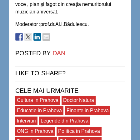
voce , pian şi fagot din creaţia nemuritorului
muzician aniversat.
Moderator :prof.dr.Al.I.Bădulescu.
POSTED BY
DAN
LIKE TO SHARE?
CELE MAI URMARITE
Cultura in Prahova
Doctor Natura
Educatie in Prahova
Finante in Prahova
Interviuri
Legende din Prahova
ONG in Prahova
Politica in Prahova