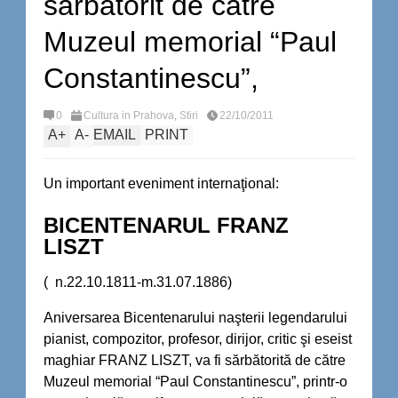
sărbătorit de către
Muzeul memorial “Paul
Constantinescu”,
0
Cultura in Prahova
,
Stiri
22/10/2011
A
+
A
-
EMAIL
PRINT
Un important eveniment internaţional:
BICENTENARUL FRANZ
LISZT
( n.22.10.1811-m.31.07.1886)
Aniversarea Bicentenarului naşterii legendarului
pianist, compozitor, profesor, dirijor, critic şi eseist
maghiar FRANZ LISZT, va fi sărbătorită de către
Muzeul memorial “Paul Constantinescu”, printr-o