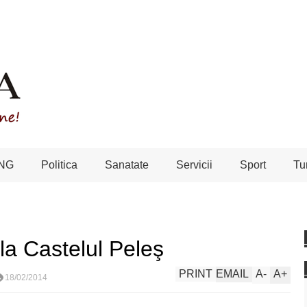
NG
Politica
Sanatate
Servicii
Sport
Tu
la Castelul Peleş
PRINT
EMAIL
A
-
A
+
18/02/2014