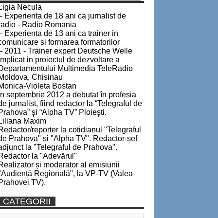
Ligia Necula
– Experienta de 18 ani ca jurnalist de
radio - Radio Romania
– Experienta de 13 ani ca trainer in
comunicare si formarea formatorilor
– 2011 - Trainer expert Deutsche Welle
implicat in proiectul de dezvoltare a
Departamentului Multimedia TeleRadio
Moldova, Chisinau
Monica-Violeta Bostan
În septembrie 2012 a debutat în profesia
de jurnalist, fiind redactor la “Telegraful de
Prahova” şi “Alpha TV” Ploieşti.
Liliana Maxim
Redactor/reporter la cotidianul "Telegraful
de Prahova" și "Alpha TV". Redactor-șef
adjunct la "Telegraful de Prahova".
Redactor la "Adevărul"
Realizator și moderator al emisiunii
"Audiență Regională", la VP-TV (Valea
Prahovei TV).
CATEGORII
Categorii