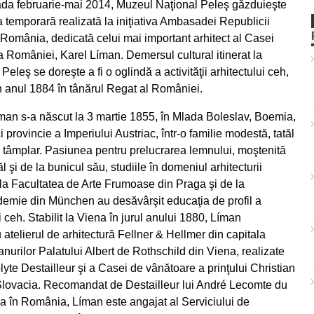
ada februarie-mai 2014, Muzeul Naţional Peleş găzduieşte
a temporară realizată la iniţiativa Ambasadei Republicii
România, dedicată celui mai important arhitect al Casei
 României, Karel Líman. Demersul cultural itinerat la
Peleş se doreşte a fi o oglindă a activităţii arhitectului ceh,
 în anul 1884 în tânărul Regat al României.
man s-a născut la 3 martie 1855, în Mlada Boleslav, Boemia,
 provincie a Imperiului Austriac, într-o familie modestă, tatăl
d tâmplar. Pasiunea pentru prelucrarea lemnului, moştenită
ăl şi de la bunicul său, studiile în domeniul arhitecturii
 la Facultatea de Arte Frumoase din Praga şi de la
mie din München au desăvârşit educaţia de profil a
i ceh. Stabilit la Viena în jurul anului 1880, Líman
telierul de arhitectură Fellner & Hellmer din capitala
nurilor Palatului Albert de Rothschild din Viena, realizate
yte Destailleur şi a Casei de vânătoare a prinţului Christian
Slovacia. Recomandat de Destailleur lui André Lecomte du
ea în România, Líman este angajat al Serviciului de