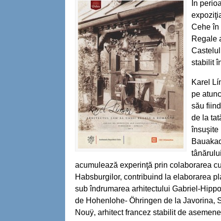
În perio
expoziţi
Cehe în 
Regale a
Castelul 
stabilit
Karel Lí
pe atunci
său fiin
de la tat
însuşite
Bauakade
tânărulu
acumulează experinţă prin colaborarea cu a
Habsburgilor, contribuind la elaborarea pla
sub îndrumarea arhitectului Gabriel-Hippol
de Hohenlohe- Öhringen de la Javorina, 
Nouÿ, arhitect francez stabilit de asemen