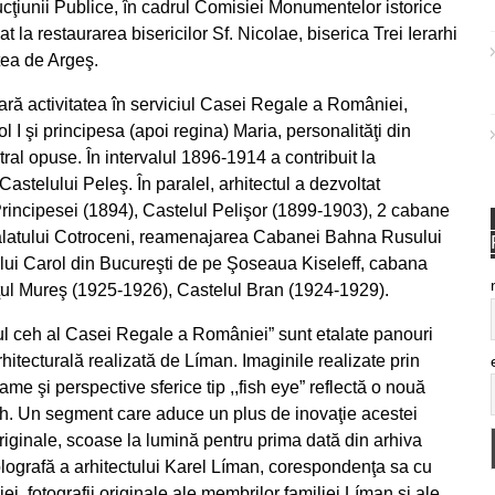
trucţiunii Publice, în cadrul Comisiei Monumentelor istorice
t la restaurarea bisericilor Sf. Nicolae, biserica Trei Ierarhi
rtea de Argeş.
ră activitatea în serviciul Casei Regale a României,
ol I şi principesa (apoi regina) Maria, personalităţi din
etral opuse. În intervalul 1896-1914 a contribuit la
Castelului Peleş. În paralel, arhitectul a dezvoltat
rincipesei (1894), Castelul Pelişor (1899-1903), 2 cabane
 Palatului Cotroceni, reamenajarea Cabanei Bahna Rusului
ului Carol din Bucureşti de pe Şoseaua Kiseleff, cabana
ţul Mureş (1925-1926), Castelul Bran (1924-1929).
ctul ceh al Casei Regale a României” sunt etalate panouri
rhitecturală realizată de Líman. Imaginile realizate prin
rame şi perspective sferice tip ,,fish eye” reflectă o nouă
 ceh. Un segment care aduce un plus de inovaţie acestei
originale, scoase la lumină pentru prima dată din arhiva
lografă a arhitectului Karel Líman, corespondenţa sa cu
i, fotografii originale ale membrilor familiei Líman şi ale