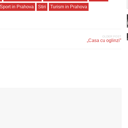
Sport in Prahova
Stiri
Turism in Prahova
OLDER POST
„Casa cu oglinzi”