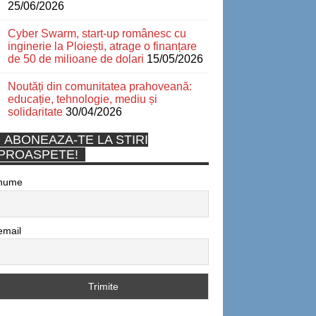
25/06/2026
Cyber Swarm, start-up românesc cu
inginerie la Ploiești, atrage o finanțare
de 50 de milioane de dolari
15/05/2026
Noutăți din comunitatea prahoveană:
educație, tehnologie, mediu și
solidaritate
30/04/2026
ABONEAZA-TE LA STIRI
PROASPETE!
nume
email