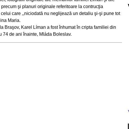
 precum şi planuri originale referitoare la contrucţia
celui care ,,niciodată nu neglijează un detaliu şi-şi pune tot
gina Maria.
 la Braşov, Karel Líman a fost înhumat în cripta familiei din
cu 74 de ani înainte, Mláda Boleslav.