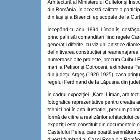
Arhitectură al Ministerului Cultelor şi Ins
din România. În această calitate a participa
din Iaşi şi a Bisericii episcopale de la Cu
Începând cu anul 1894, Líman îşi desfăşoa
principalii săi comanditari fiind regele Car
generaţii diferite, cu viziuni artistice diam
definitivarea construcţiei şi reamenajarea 
numeroase alte proiecte, precum Cuibul P
mari la Pelişor şi Cotroceni, extinderea
din judeţul Argeş (1920-1925), casa prinţ
regelui Ferdinand de la Lăpuşna din jude
În cadrul expoziţiei ,,Karel Líman, arhite
fotografice reprezentative pentru creaţia a
tehnici noi în arta ilustraţiei, precum pano
formă de citire a realizărilor arhitectului
expoziţii este constituit din documentele 
Castelului Peleş, care poartă semnătura o
diverşi furnizori ai Casei Regale a Românie