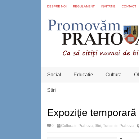
DESPRE NOI
REGULAMENT
INVITATIE
CONTACT
Social
Educatie
Cultura
O
Stiri
Expoziţie temporară 
0
Cultura in Prahova
,
Stiri
,
Turism in Prahova