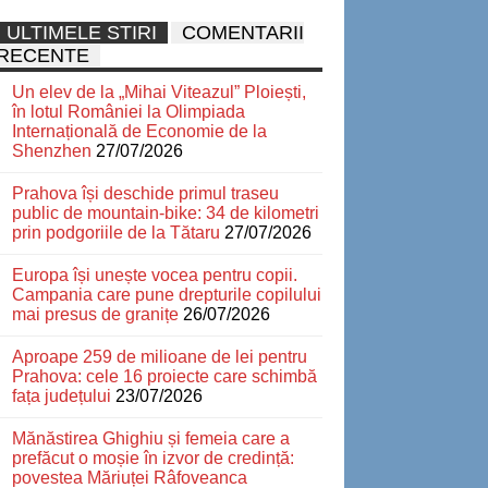
ULTIMELE STIRI
COMENTARII
RECENTE
Un elev de la „Mihai Viteazul” Ploiești,
în lotul României la Olimpiada
Internațională de Economie de la
Shenzhen
27/07/2026
Prahova își deschide primul traseu
public de mountain-bike: 34 de kilometri
prin podgoriile de la Tătaru
27/07/2026
Europa își unește vocea pentru copii.
Campania care pune drepturile copilului
mai presus de granițe
26/07/2026
Aproape 259 de milioane de lei pentru
Prahova: cele 16 proiecte care schimbă
fața județului
23/07/2026
Mănăstirea Ghighiu și femeia care a
prefăcut o moșie în izvor de credință:
povestea Măriuței Râfoveanca