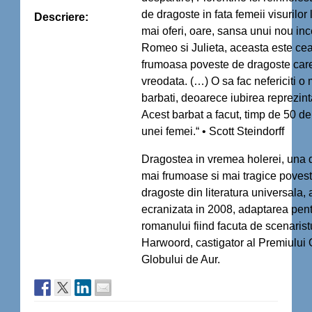
de dragoste in fata femeii visurilor l
Descriere:
mai oferi, oare, sansa unui nou i
Romeo si Julieta, aceasta este ce
frumoasa poveste de dragoste care
vreodata. (…) O sa fac nefericiti o
barbati, deoarece iubirea reprezinta
Acest barbat a facut, timp de 50 de 
unei femei.“ • Scott Steindorff
Dragostea in vremea holerei, una d
mai frumoase si mai tragice povest
dragoste din literatura universala, a
ecranizata in 2008, adaptarea pen
romanului fiind facuta de scenaris
Harwoord, castigator al Premiului O
Globului de Aur.