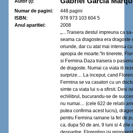
Gabriel Garcia Marqu
Autor (i):
Numar de pagini:
448 pagini
ISBN:
978 973 103 604 5
Anul aparitiei:
2008
„…Traisera destul impreuna ca sa-
seama ca dragostea era dragoste o
oriunde, dar cu atat mai intensa cu
apropia de moarte.“In tinerete, Flo
si Fermina Daza traisera o pasion
de dragoste. Numai ca viata iti rez
surprize… La inceput, cand Florent
Fermina se va casatori cu un docto
simte ca viata lui s-a sfirsit. Desi i
echilibrul, bucurandu-se de succes 
nu numai… (cele 622 de relatii am
putea confirma acest lucru), dragos
pentru Fermina ramane la fel de pu
ca, dupa 50 de ani, 9 luni si 4 zile 
despartire, Florentino isi reinnoies