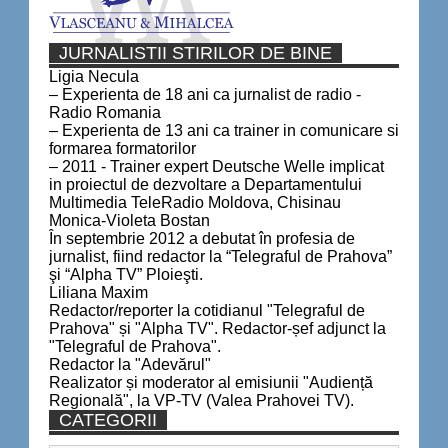
JURNALISTII STIRILOR DE BINE
Ligia Necula
– Experienta de 18 ani ca jurnalist de radio -
Radio Romania
– Experienta de 13 ani ca trainer in comunicare si
formarea formatorilor
– 2011 - Trainer expert Deutsche Welle implicat
in proiectul de dezvoltare a Departamentului
Multimedia TeleRadio Moldova, Chisinau
Monica-Violeta Bostan
În septembrie 2012 a debutat în profesia de
jurnalist, fiind redactor la “Telegraful de Prahova”
şi “Alpha TV” Ploieşti.
Liliana Maxim
Redactor/reporter la cotidianul "Telegraful de
Prahova" și "Alpha TV". Redactor-șef adjunct la
"Telegraful de Prahova".
Redactor la "Adevărul"
Realizator și moderator al emisiunii "Audiență
Regională", la VP-TV (Valea Prahovei TV).
CATEGORII
Categorii