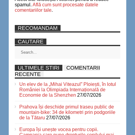
spamul.
Află cum sunt procesate datele
comentariilor tale
.
RECOMANDAM
CAUTARE
ULTIMELE STIRI
COMENTARII
RECENTE
Un elev de la „Mihai Viteazul” Ploiești, în lotul
României la Olimpiada Internațională de
Economie de la Shenzhen
27/07/2026
Prahova își deschide primul traseu public de
mountain-bike: 34 de kilometri prin podgoriile
de la Tătaru
27/07/2026
Europa își unește vocea pentru copii.
Campania care pune drepturile copilului mai