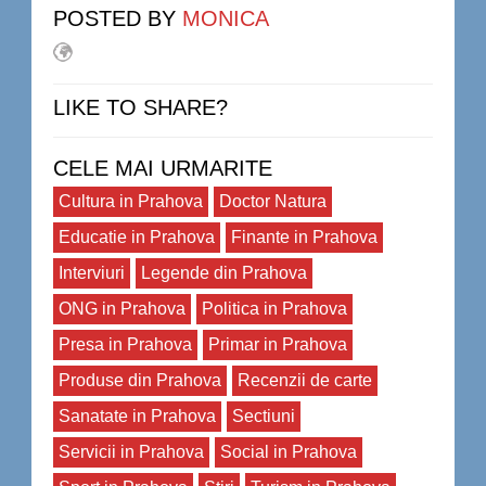
POSTED BY
MONICA
LIKE TO SHARE?
CELE MAI URMARITE
Cultura in Prahova
Doctor Natura
Educatie in Prahova
Finante in Prahova
Interviuri
Legende din Prahova
ONG in Prahova
Politica in Prahova
Presa in Prahova
Primar in Prahova
Produse din Prahova
Recenzii de carte
Sanatate in Prahova
Sectiuni
Servicii in Prahova
Social in Prahova