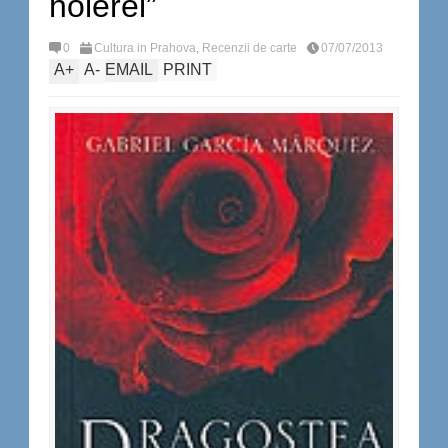
holerei”
0
Cultura in Prahova
,
Recenzii de carte
07/07/2013
A
+
A
-
EMAIL
PRINT