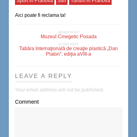
Sport in Prahova
Stiri
Turism in Prahova
Aici poate fi reclama ta!
NEWER POST
Muzeul Cinegetic Posada
OLDER POST
Tabăra Internaţională de creaţie plastică „Dan
Platon”, ediţia aVIII-a
LEAVE A REPLY
Your email address will not be published.
Comment