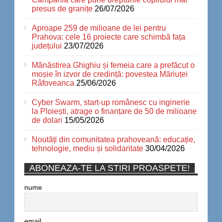
presus de granițe
26/07/2026
Aproape 259 de milioane de lei pentru
Prahova: cele 16 proiecte care schimbă fața
județului
23/07/2026
Mănăstirea Ghighiu și femeia care a prefăcut o
moșie în izvor de credință: povestea Măriuței
Râfoveanca
25/06/2026
Cyber Swarm, start-up românesc cu inginerie
la Ploiești, atrage o finanțare de 50 de milioane
de dolari
15/05/2026
Noutăți din comunitatea prahoveană: educație,
tehnologie, mediu și solidaritate
30/04/2026
ABONEAZA-TE LA STIRI PROASPETE!
nume
email