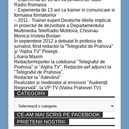
Radio Romania
– Experienta de 13 ani ca trainer in comunicare si
formarea formatorilor
– 2011 - Trainer expert Deutsche Welle implicat
in proiectul de dezvoltare a Departamentului
Multimedia TeleRadio Moldova, Chisinau
Monica-Violeta Bostan
În septembrie 2012 a debutat în profesia de
jurnalist, fiind redactor la “Telegraful de Prahova”
şi “Alpha TV” Ploieşti.
Liliana Maxim
Redactor/reporter la cotidianul "Telegraful de
Prahova" și "Alpha TV". Redactor-șef adjunct la
"Telegraful de Prahova".
Redactor la "Adevărul"
Realizator și moderator al emisiunii "Audiență
Regională", la VP-TV (Valea Prahovei TV).
CATEGORII
Categorii
CE-AM MAI SCRIS PE FACEBOOK
PRIETENII NOSTRII: