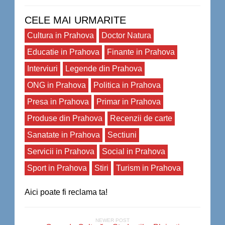
CELE MAI URMARITE
Cultura in Prahova
Doctor Natura
Educatie in Prahova
Finante in Prahova
Interviuri
Legende din Prahova
ONG in Prahova
Politica in Prahova
Presa in Prahova
Primar in Prahova
Produse din Prahova
Recenzii de carte
Sanatate in Prahova
Sectiuni
Servicii in Prahova
Social in Prahova
Sport in Prahova
Stiri
Turism in Prahova
Aici poate fi reclama ta!
NEWER POST