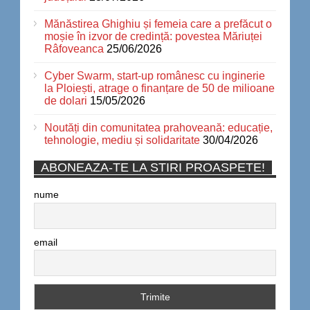
Mănăstirea Ghighiu și femeia care a prefăcut o
moșie în izvor de credință: povestea Măriuței
Râfoveanca
25/06/2026
Cyber Swarm, start-up românesc cu inginerie
la Ploiești, atrage o finanțare de 50 de milioane
de dolari
15/05/2026
Noutăți din comunitatea prahoveană: educație,
tehnologie, mediu și solidaritate
30/04/2026
ABONEAZA-TE LA STIRI PROASPETE!
nume
email