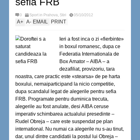
sefia FRB
0
Sport in Prahova
,
Stiri
05/10/2012
A
+
A
-
EMAIL
PRINT
Ieri a fost inca o zi «fierbinte»
in boxul romanesc, dupa ce
Federatia Internationala de
Box Amator – AIBA – a
dezafiliat, provizoriu, tara
noastra, care practic este «stearsa» de pe harta
boxului, nemaiparticipand la nicio competitie,
dupa scandalul legat de alegerile pentru sefia
FRB. Programate pentru duminica trecuta,
alegerile au fost anulate, desi AIBA ceruse
imperativ schimbarea actualului presedinte –
Rudel Obreja – care este suspendat pe plan
international. Nu numai ca alegerile nu s-au tinut,
dar, unul dintre candidatii la postul lui Obreja –