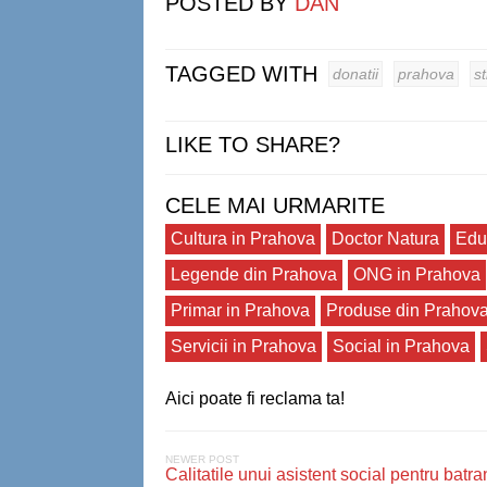
POSTED BY
DAN
TAGGED WITH
donatii
prahova
st
LIKE TO SHARE?
CELE MAI URMARITE
Cultura in Prahova
Doctor Natura
Edu
Legende din Prahova
ONG in Prahova
Primar in Prahova
Produse din Prahov
Servicii in Prahova
Social in Prahova
Aici poate fi reclama ta!
NEWER POST
Calitatile unui asistent social pentru batra