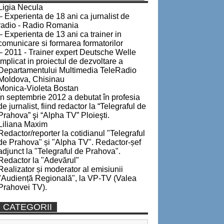
Ligia Necula
– Experienta de 18 ani ca jurnalist de
radio - Radio Romania
– Experienta de 13 ani ca trainer in
comunicare si formarea formatorilor
– 2011 - Trainer expert Deutsche Welle
implicat in proiectul de dezvoltare a
Departamentului Multimedia TeleRadio
Moldova, Chisinau
Monica-Violeta Bostan
În septembrie 2012 a debutat în profesia
de jurnalist, fiind redactor la “Telegraful de
Prahova” şi “Alpha TV” Ploieşti.
Liliana Maxim
Redactor/reporter la cotidianul "Telegraful
de Prahova" și "Alpha TV". Redactor-șef
adjunct la "Telegraful de Prahova".
Redactor la "Adevărul"
Realizator și moderator al emisiunii
"Audiență Regională", la VP-TV (Valea
Prahovei TV).
CATEGORII
Categorii