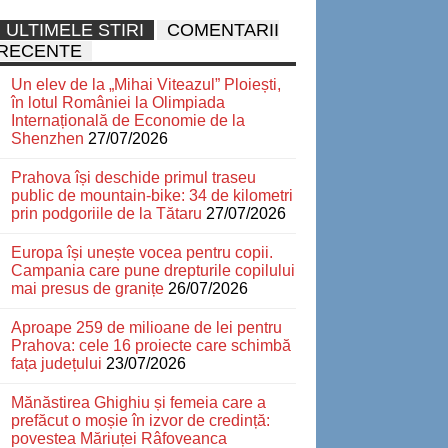
ULTIMELE STIRI
COMENTARII
RECENTE
Un elev de la „Mihai Viteazul” Ploiești,
în lotul României la Olimpiada
Internațională de Economie de la
Shenzhen
27/07/2026
Prahova își deschide primul traseu
public de mountain-bike: 34 de kilometri
prin podgoriile de la Tătaru
27/07/2026
Europa își unește vocea pentru copii.
Campania care pune drepturile copilului
mai presus de granițe
26/07/2026
Aproape 259 de milioane de lei pentru
Prahova: cele 16 proiecte care schimbă
fața județului
23/07/2026
Mănăstirea Ghighiu și femeia care a
prefăcut o moșie în izvor de credință:
povestea Măriuței Râfoveanca