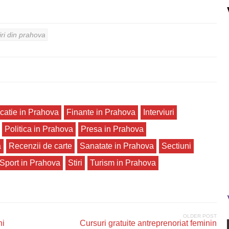
iri din prahova
catie in Prahova
Finante in Prahova
Interviuri
Politica in Prahova
Presa in Prahova
a
Recenzii de carte
Sanatate in Prahova
Sectiuni
Sport in Prahova
Stiri
Turism in Prahova
OLDER POST
ni
Cursuri gratuite antreprenoriat feminin