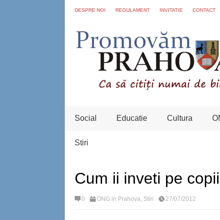
DESPRE NOI
REGULAMENT
INVITATIE
CONTACT
Social
Educatie
Cultura
O
Stiri
Cum ii inveti pe copi
0
ONG in Prahova
,
Stiri
27/07/2012