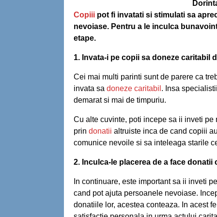
Dorinta
Copiii
pot fi invatati si stimulati sa ap
nevoiase. Pentru a le inculca bunavointa
etape.
1. Invata-i pe copii sa doneze caritabil
Cei mai multi parinti sunt de parere ca tre
invata sa
doneze caritabil
. Insa specialist
demarat si mai de timpuriu.
Cu alte cuvinte, poti incepe sa ii inveti pe
prin
donatii
altruiste inca de cand copiii au
comunice nevoile si sa inteleaga starile cel
2. Inculca-le placerea de a face donatii 
In continuare, este important sa ii inveti 
cand pot ajuta persoanele nevoiase. Incepe
donatiile lor, acestea conteaza. In acest fe
satisfactie personala in urma actului carita