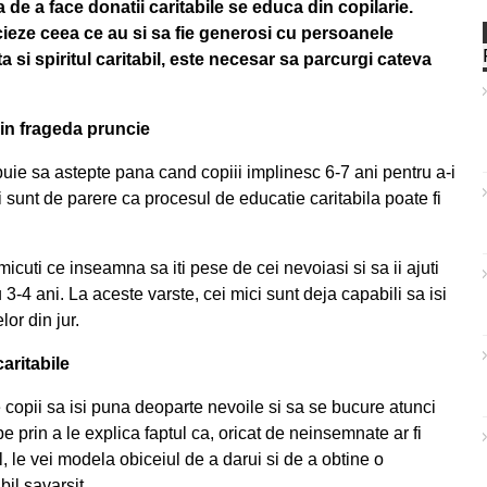
 de a face donatii caritabile se educa din copilarie.
recieze ceea ce au si sa fie generosi cu persoanele
 si spiritul caritabil, este necesar sa parcurgi cateva
 din frageda pruncie
buie sa astepte pana cand copiii implinesc 6-7 ani pentru a-i
ii sunt de parere ca procesul de educatie caritabila poate fi
 micuti ce inseamna sa iti pese de cei nevoiasi si sa ii ajuti
 3-4 ani. La aceste varste, cei mici sunt deja capabili sa isi
or din jur.
caritabile
pe copii sa isi puna deoparte nevoile si sa se bucure atunci
 prin a le explica faptul ca, oricat de neinsemnate ar fi
l, le vei modela obiceiul de a darui si de a obtine o
bil savarsit.