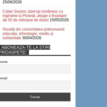
25/06/2026
Cyber Swarm, start-up românesc cu
inginerie la Ploiești, atrage o finanțare
de 50 de milioane de dolari
15/05/2026
Noutăți din comunitatea prahoveană:
educație, tehnologie, mediu și
solidaritate
30/04/2026
ABONEAZA-TE LA STIRI
PROASPETE!
nume
email