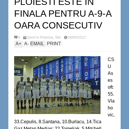
PLOIESTI ESTE IN
FINALA PENTRU A-9-A
OARA CONSECUTIV
0
Sport in Prahova
,
Stiri
06/05/2012
A
+
A
-
EMAIL
PRINT
CS
U
As
es
oft:
55.
Vla
ho
vic,
33.Cepulis, 8.Santana, 10.Burlacu, 14.Tica
Gaz Metan Mediaş: 22.Tomeljak, 5.Mitchell,