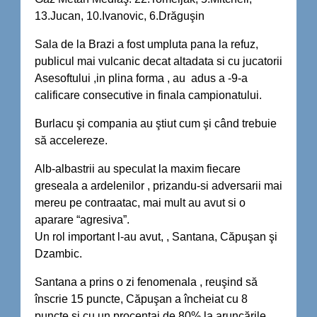
13.Jucan, 10.Ivanovic, 6.Drăguşin
Sala de la Brazi a fost umpluta pana la refuz,
publicul mai vulcanic decat altadata si cu jucatorii
Asesoftului ,in plina forma , au adus a -9-a
calificare consecutive in finala campionatului.
Burlacu şi compania au ştiut cum şi când trebuie
să accelereze.
Alb-albastrii au speculat la maxim fiecare
greseala a ardelenilor , prizandu-si adversarii mai
mereu pe contraatac, mai mult au avut si o
aparare “agresiva”.
Un rol important l-au avut, , Santana, Căpuşan şi
Dzambic.
Santana a prins o zi fenomenala , reuşind să
înscrie 15 puncte, Căpuşan a încheiat cu 8
puncte şi cu un procentaj de 80% la aruncările