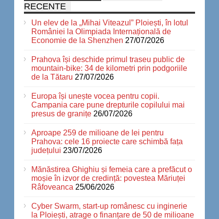
RECENTE
Un elev de la „Mihai Viteazul” Ploiești, în lotul
României la Olimpiada Internațională de
Economie de la Shenzhen
27/07/2026
Prahova își deschide primul traseu public de
mountain-bike: 34 de kilometri prin podgoriile
de la Tătaru
27/07/2026
Europa își unește vocea pentru copii.
Campania care pune drepturile copilului mai
presus de granițe
26/07/2026
Aproape 259 de milioane de lei pentru
Prahova: cele 16 proiecte care schimbă fața
județului
23/07/2026
Mănăstirea Ghighiu și femeia care a prefăcut o
moșie în izvor de credință: povestea Măriuței
Râfoveanca
25/06/2026
Cyber Swarm, start-up românesc cu inginerie
la Ploiești, atrage o finanțare de 50 de milioane