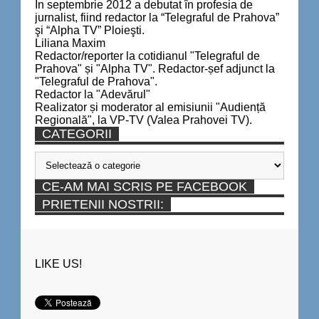
În septembrie 2012 a debutat în profesia de
jurnalist, fiind redactor la “Telegraful de Prahova”
şi “Alpha TV” Ploieşti.
Liliana Maxim
Redactor/reporter la cotidianul "Telegraful de
Prahova" și "Alpha TV". Redactor-șef adjunct la
"Telegraful de Prahova".
Redactor la "Adevărul"
Realizator și moderator al emisiunii "Audiență
Regională", la VP-TV (Valea Prahovei TV).
CATEGORII
Categorii
CE-AM MAI SCRIS PE FACEBOOK
PRIETENII NOSTRII:
LIKE US!