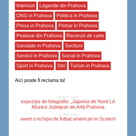
Interviuri
Legende din Prahova
ONG in Prahova
Politica in Prahova
Presa in Prahova
Primar in Prahova
Produse din Prahova
Recenzii de carte
Sanatate in Prahova
Sectiuni
Servicii in Prahova
Social in Prahova
Sport in Prahova
Stiri
Turism in Prahova
Aici poate fi reclama ta!
NEWER POST
expoziţia de fotografie: „Japonia de Nord LA
Muzeul Judeţean de Artă Prahova
OLDER POST
avem o echipa de fotbal american in Scaieni