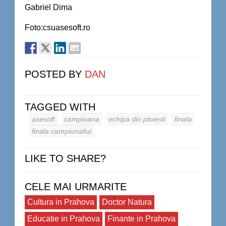
Gabriel Dima
Foto:csuasesoft.ro
POSTED BY
DAN
TAGGED WITH
asesoft
campioana
echipa din ploiesti
finala
finala campionatlui
LIKE TO SHARE?
CELE MAI URMARITE
Cultura in Prahova
Doctor Natura
Educatie in Prahova
Finante in Prahova