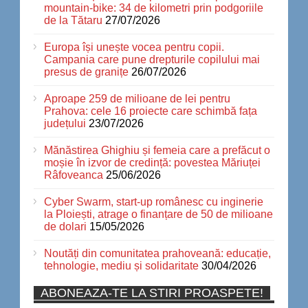
mountain-bike: 34 de kilometri prin podgoriile
de la Tătaru
27/07/2026
Europa își unește vocea pentru copii.
Campania care pune drepturile copilului mai
presus de granițe
26/07/2026
Aproape 259 de milioane de lei pentru
Prahova: cele 16 proiecte care schimbă fața
județului
23/07/2026
Mănăstirea Ghighiu și femeia care a prefăcut o
moșie în izvor de credință: povestea Măriuței
Râfoveanca
25/06/2026
Cyber Swarm, start-up românesc cu inginerie
la Ploiești, atrage o finanțare de 50 de milioane
de dolari
15/05/2026
Noutăți din comunitatea prahoveană: educație,
tehnologie, mediu și solidaritate
30/04/2026
ABONEAZA-TE LA STIRI PROASPETE!