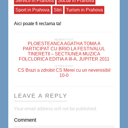
Servicii in Prahova
Social in Prahova
Sport in Prahova
Stiri
Turism in Prahova
Aici poate fi reclama ta!
NEWER POST
PLOIESTEANCA AGATHA TOMA A
PARTICIPAT CU BRIO LA FESTIVALUL
TINERETII – SECTIUNEA MUZICA
FOLCLORICA EDITIA A III-A, JUPITER 2011
OLDER POST
CS Brazi a zdrobit CS Merei cu un neverosibil
10-0
LEAVE A REPLY
Your email address will not be published.
Comment