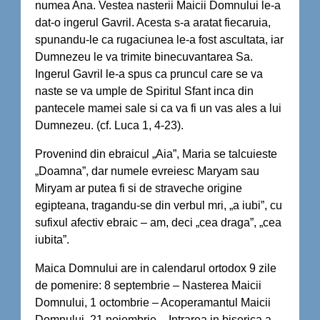
numea Ana. Vestea nasterii Maicii Domnului le-a
dat-o ingerul Gavril. Acesta s-a aratat fiecaruia,
spunandu-le ca rugaciunea le-a fost ascultata, iar
Dumnezeu le va trimite binecuvantarea Sa.
Ingerul Gavril le-a spus ca pruncul care se va
naste se va umple de Spiritul Sfant inca din
pantecele mamei sale si ca va fi un vas ales a lui
Dumnezeu. (cf. Luca 1, 4-23).
Provenind din ebraicul „Aia”, Maria se talcuieste
„Doamna”, dar numele evreiesc Maryam sau
Miryam ar putea fi si de straveche origine
egipteana, tragandu-se din verbul mri, „a iubi”, cu
sufixul afectiv ebraic – am, deci „cea draga”, „cea
iubita”.
Maica Domnului are in calendarul ortodox 9 zile
de pomenire: 8 septembrie – Nasterea Maicii
Domnului, 1 octombrie – Acoperamantul Maicii
Domnului, 21 noiembrie – Intrarea in biserica a