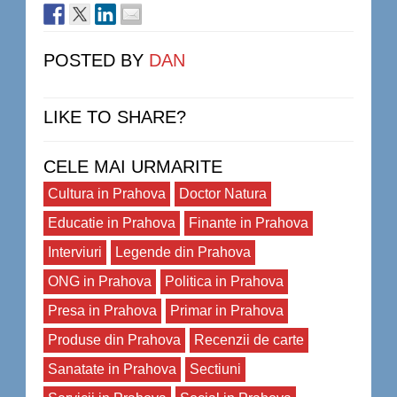
POSTED BY
DAN
LIKE TO SHARE?
CELE MAI URMARITE
Cultura in Prahova
Doctor Natura
Educatie in Prahova
Finante in Prahova
Interviuri
Legende din Prahova
ONG in Prahova
Politica in Prahova
Presa in Prahova
Primar in Prahova
Produse din Prahova
Recenzii de carte
Sanatate in Prahova
Sectiuni