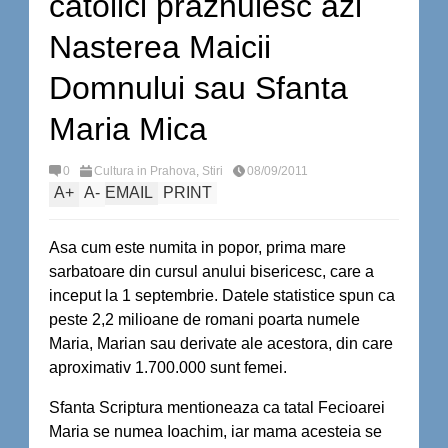
catolici praznuiesc azi
Nasterea Maicii
Domnului sau Sfanta
Maria Mica
0
Cultura in Prahova
,
Stiri
08/09/2011
A
+
A
-
EMAIL
PRINT
Asa cum este numita in popor, prima mare
sarbatoare din cursul anului bisericesc, care a
inceput la 1 septembrie. Datele statistice spun ca
peste 2,2 milioane de romani poarta numele
Maria, Marian sau derivate ale acestora, din care
aproximativ 1.700.000 sunt femei.
Sfanta Scriptura mentioneaza ca tatal Fecioarei
Maria se numea Ioachim, iar mama acesteia se