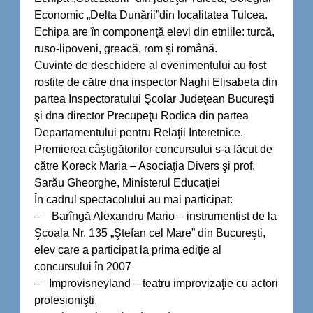
Economic „Delta Dunării”din localitatea Tulcea.
Echipa are în componenţă elevi din etniile: turcă,
ruso-lipoveni, greacă, rom şi română.
Cuvinte de deschidere al evenimentului au fost
rostite de către dna inspector Naghi Elisabeta din
partea Inspectoratului Şcolar Judeţean Bucureşti
şi dna director Precupeţu Rodica din partea
Departamentului pentru Relaţii Interetnice.
Premierea câştigătorilor concursului s-a făcut de
către Koreck Maria – Asociaţia Divers şi prof.
Sarău Gheorghe, Ministerul Educaţiei
În cadrul spectacolului au mai participat:
– Barîngă Alexandru Mario – instrumentist de la
Şcoala Nr. 135 „Ştefan cel Mare” din Bucureşti,
elev care a participat la prima ediţie al
concursului în 2007
– Improvisneyland – teatru improvizaţie cu actori
profesionişti,