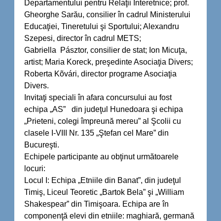
Departamentului pentru Relaţii Interetnice; prof.
Gheorghe Sarău, consilier în cadrul Ministerului
Educaţiei, Tineretului şi Sportului; Alexandru
Szepesi, director în cadrul METS;
Gabriella Pásztor, consilier de stat; Ion Micuţa,
artist; Maria Koreck, preşedinte Asociaţia Divers;
Roberta Kõvári, director programe Asociaţia
Divers.
Invitaţi speciali în afara concursului au fost
echipa „AS” din judeţul Hunedoara şi echipa
„Prieteni, colegi împreună mereu” al Şcolii cu
clasele I-VIII Nr. 135 „Ştefan cel Mare” din
Bucureşti.
Echipele participante au obţinut următoarele
locuri:
Locul I: Echipa „Etniile din Banat”, din judeţul
Timiş, Liceul Teoretic „Bartok Bela” şi „William
Shakespear” din Timişoara. Echipa are în
componenţă elevi din etniile: maghiară, germană