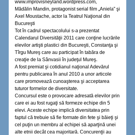
www.improvisneyland.wordpress.com,
Mădălin Mandin, protagonist serial film „Aniela” şi
Axel Moustache, actor la Teatrul Naţional din
Bucureşti
Tot în cadrul spectacolului s-a prezentat
Calendarul Diversităţii 2011 care conţine lucrările
elevilor artişti plastici din Bucureşti, Constanţa şi
Tîrgu Mureş care au participat în tabăra de
creaţie de la Sânvasii în judeţul Mureş.
A fost premiat şi cotidianul naţional Adevărul
pentru publicarea în anul 2010 a unor articole
care promovează cunoaşterea şi acceptarea
tuturor formelor de diversitate.
Concursul este o provocare adresată elevilor prin
care ei au fost rugaţi să formeze echipe din 5
elevi. Aceste echipe implică diversitatea prin
faptul că trebuie să fie formate din fete şi băieţi şi
cel puţin un membru al echipei să aparţină unei
alte etnii decât cea majoritară. Concurenţii au