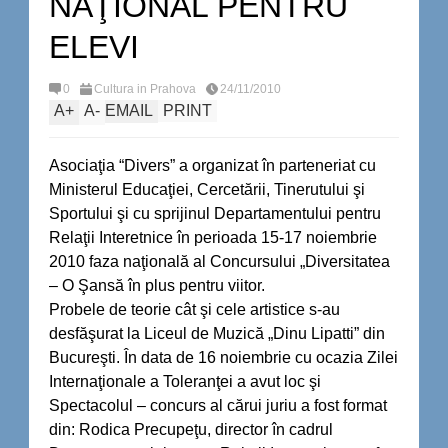
NAŢIONAL PENTRU
ELEVI
0
Cultura in Prahova
24/11/2010
A
+
A
-
EMAIL
PRINT
Asociaţia “Divers” a organizat în parteneriat cu
Ministerul Educaţiei, Cercetării, Tinerutului şi
Sportului şi cu sprijinul Departamentului pentru
Relaţii Interetnice în perioada 15-17 noiembrie
2010 faza naţională al Concursului „Diversitatea
– O Şansă în plus pentru viitor.
Probele de teorie cât şi cele artistice s-au
desfăşurat la Liceul de Muzică „Dinu Lipatti” din
Bucureşti. În data de 16 noiembrie cu ocazia Zilei
Internaţionale a Toleranţei a avut loc şi
Spectacolul – concurs al cărui juriu a fost format
din: Rodica Precupeţu, director în cadrul