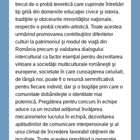
trecut de o probă teoretică care cuprinde întrebări
tip grilă din domeniile educaţiei civice şi istoria,
tradiţiile şi obiceiurile minorităţilor naţionale,
respectiv o probă creativ-artistică. Toate acestea
urmărind promovarea contribuţiilor diferitelor
culturi la patrimoniul şi modul de viaţă din
România precum şi validarea dialogului
intercultural ca factor esenţial pentru dezvoltarea
viitoare a societăţii multiculturale româneşti şi
europene, societate în care cunoaşterea celuilalt,
de lângă noi, poate fi o resursă semnificativă
pentru fiecare individ, dar şi o bogăţie prin care o
comunitate dobândeşte o identitate mai
puternică. Pregătirea pentru concurs în echipe
aduce ca un rezultat adiţional învăţarea
mecanismelor lucrului în echipă, dezvoltarea
aptitudinilor de comunicare interpersonale şi al
unui climat de încredere favorabil obţinerii de
rezultate. Toate acestea pregătind o generaţie