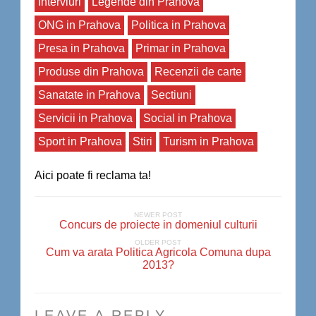
Interviuri
Legende din Prahova
ONG in Prahova
Politica in Prahova
Presa in Prahova
Primar in Prahova
Produse din Prahova
Recenzii de carte
Sanatate in Prahova
Sectiuni
Servicii in Prahova
Social in Prahova
Sport in Prahova
Stiri
Turism in Prahova
Aici poate fi reclama ta!
NEWER POST
Concurs de proiecte in domeniul culturii
OLDER POST
Cum va arata Politica Agricola Comuna dupa
2013?
LEAVE A REPLY