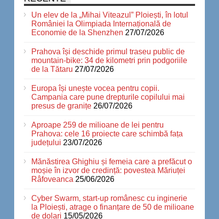
Un elev de la „Mihai Viteazul” Ploiești, în lotul
României la Olimpiada Internațională de
Economie de la Shenzhen
27/07/2026
Prahova își deschide primul traseu public de
mountain-bike: 34 de kilometri prin podgoriile
de la Tătaru
27/07/2026
Europa își unește vocea pentru copii.
Campania care pune drepturile copilului mai
presus de granițe
26/07/2026
Aproape 259 de milioane de lei pentru
Prahova: cele 16 proiecte care schimbă fața
județului
23/07/2026
Mănăstirea Ghighiu și femeia care a prefăcut o
moșie în izvor de credință: povestea Măriuței
Râfoveanca
25/06/2026
Cyber Swarm, start-up românesc cu inginerie
la Ploiești, atrage o finanțare de 50 de milioane
de dolari
15/05/2026