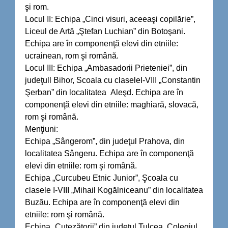
şi rom.
Locul II: Echipa „Cinci visuri, aceeaşi copilărie”,
Liceul de Artă „Ştefan Luchian” din Botoşani.
Echipa are în componenţă elevi din etniile:
ucrainean, rom şi română.
Locul III: Echipa „Ambasadorii Prieteniei”, din
judeţull Bihor, Scoala cu claseleI-VIII „Constantin
Şerban” din localitatea Aleşd. Echipa are în
componenţă elevi din etniile: maghiară, slovacă,
rom şi română.
Menţiuni:
Echipa „Sângerom”, din judeţul Prahova, din
localitatea Sângeru. Echipa are în componenţă
elevi din etniile: rom şi română.
Echipa „Curcubeu Etnic Junior”, Şcoala cu
clasele I-VIII „Mihail Kogălniceanu” din localitatea
Buzău. Echipa are în componenţă elevi din
etniile: rom şi română.
Echipa „Cutezătorii” din judeţul Tulcea, Colegiul