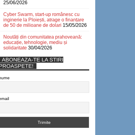
25/06/2026
Cyber Swarm, start-up românesc cu
inginerie la Ploiești, atrage o finanțare
de 50 de milioane de dolari
15/05/2026
Noutăți din comunitatea prahoveană:
educație, tehnologie, mediu și
solidaritate
30/04/2026
ABONEAZA-TE LA STIRI
PROASPETE!
nume
email