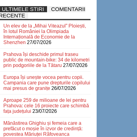
ULTIMELE STIRI
COMENTARII
RECENTE
Un elev de la „Mihai Viteazul” Ploiești,
în lotul României la Olimpiada
Internațională de Economie de la
Shenzhen
27/07/2026
Prahova își deschide primul traseu
public de mountain-bike: 34 de kilometri
prin podgoriile de la Tătaru
27/07/2026
Europa își unește vocea pentru copii.
Campania care pune drepturile copilului
mai presus de granițe
26/07/2026
Aproape 259 de milioane de lei pentru
Prahova: cele 16 proiecte care schimbă
fața județului
23/07/2026
Mănăstirea Ghighiu și femeia care a
prefăcut o moșie în izvor de credință:
povestea Măriuței Râfoveanca