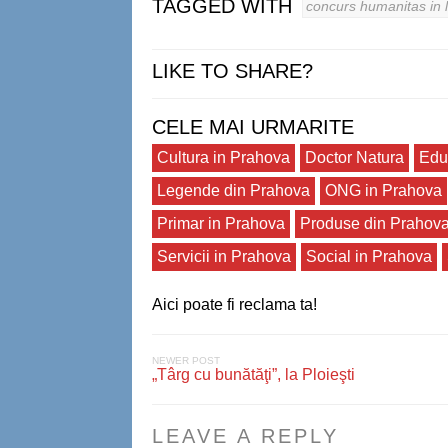
TAGGED WITH
concurs humanitas in 
LIKE TO SHARE?
CELE MAI URMARITE
Cultura in Prahova
Doctor Natura
Edu
Legende din Prahova
ONG in Prahova
Primar in Prahova
Produse din Prahov
Servicii in Prahova
Social in Prahova
Aici poate fi reclama ta!
NEWER POST
„Târg cu bunătăţi”, la Ploieşti
LEAVE A REPLY