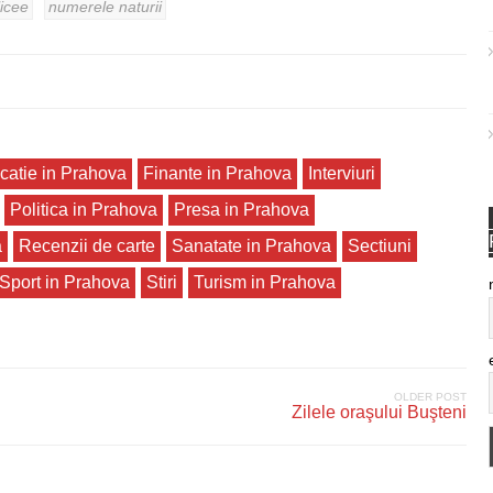
licee
numerele naturii
catie in Prahova
Finante in Prahova
Interviuri
Politica in Prahova
Presa in Prahova
a
Recenzii de carte
Sanatate in Prahova
Sectiuni
Sport in Prahova
Stiri
Turism in Prahova
OLDER POST
Zilele oraşului Buşteni