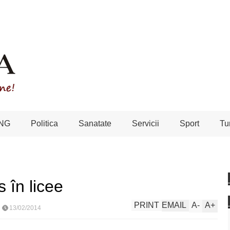
NG
Politica
Sanatate
Servicii
Sport
Tu
 în licee
PRINT
EMAIL
A
-
A
+
13/02/2014