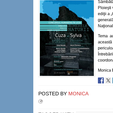
Sâmbătă,
Ploieşti
ediţii a
generală
Naţional
Tema ace
această 
periculo
Întrebăr
coordona
Monica
POSTED BY
MONICA