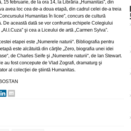
 15 februarie, de la ora 14, la Librăria „Humanitas”, din
 va avea loc cea de-a doua etapă, din cadrul celei de-a treia
 „Concursului Humanitas în licee”, concurs de cultură
. De această dată se vor confrunta echipele Colegiului
 „Al.I.Cuza” şi cea a Liceului de artă „Carmen Sylva”.
stei etapei este „Numerele naturii“. Bibliografia pentru
etapă este alcătuită din cărţile „Zero, biografia unei idei
ase“, de Charles Seife şi „Numerele naturii“, de Ian Stewart.
ile au fost concepute de Vlad Zografi, dramaturg şi
tor al colecţiei de ştiintă Humanitas.
 BOSTAN