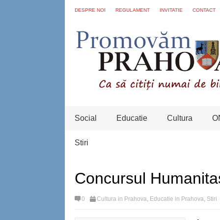
DESPRE NOI
REGULAMENT
INVITATIE
CONTACT
Social
Educatie
Cultura
O
Stiri
Concursul Humanitas
0
Cultura in Prahova
,
Educatie in Prahova
,
Stiri