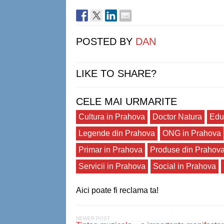
POSTED BY
DAN
LIKE TO SHARE?
CELE MAI URMARITE
Cultura in Prahova
Doctor Natura
Edu
Legende din Prahova
ONG in Prahova
Primar in Prahova
Produse din Prahov
Servicii in Prahova
Social in Prahova
Aici poate fi reclama ta!
NEWER POST