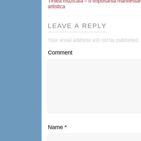
Tintea muzicala – o importanta manifesta
artistica
LEAVE A REPLY
Your email address will not be published.
Comment
Name
*