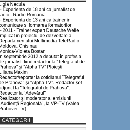
Ligia Necula
– Experienta de 18 ani ca jurnalist de
radio - Radio Romania
– Experienta de 13 ani ca trainer in
comunicare si formarea formatorilor
– 2011 - Trainer expert Deutsche Welle
implicat in proiectul de dezvoltare a
Departamentului Multimedia TeleRadio
Moldova, Chisinau
Monica-Violeta Bostan
În septembrie 2012 a debutat în profesia
de jurnalist, fiind redactor la “Telegraful de
Prahova” şi “Alpha TV” Ploieşti.
Liliana Maxim
Redactor/reporter la cotidianul "Telegraful
de Prahova" și "Alpha TV". Redactor-șef
adjunct la "Telegraful de Prahova".
Redactor la "Adevărul"
Realizator și moderator al emisiunii
"Audiență Regională", la VP-TV (Valea
Prahovei TV).
CATEGORII
Categorii