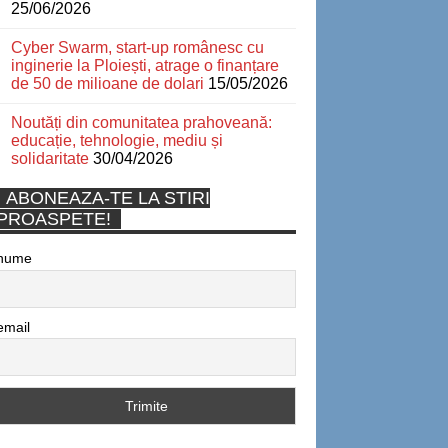
25/06/2026
Cyber Swarm, start-up românesc cu
inginerie la Ploiești, atrage o finanțare
de 50 de milioane de dolari
15/05/2026
Noutăți din comunitatea prahoveană:
educație, tehnologie, mediu și
solidaritate
30/04/2026
ABONEAZA-TE LA STIRI
PROASPETE!
nume
email