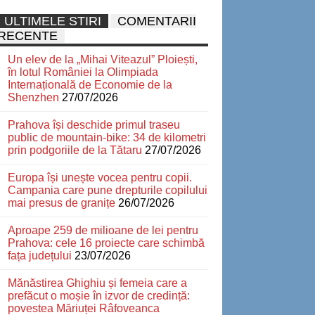
ULTIMELE STIRI
COMENTARII
RECENTE
Un elev de la „Mihai Viteazul” Ploiești,
în lotul României la Olimpiada
Internațională de Economie de la
Shenzhen
27/07/2026
Prahova își deschide primul traseu
public de mountain-bike: 34 de kilometri
prin podgoriile de la Tătaru
27/07/2026
Europa își unește vocea pentru copii.
Campania care pune drepturile copilului
mai presus de granițe
26/07/2026
Aproape 259 de milioane de lei pentru
Prahova: cele 16 proiecte care schimbă
fața județului
23/07/2026
Mănăstirea Ghighiu și femeia care a
prefăcut o moșie în izvor de credință:
povestea Măriuței Râfoveanca