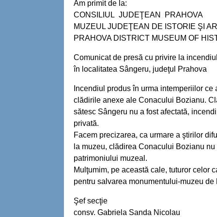
Am primit de la:
CONSILIUL JUDEŢEAN PRAHOVA
MUZEUL JUDEŢEAN DE ISTORIE ŞI 
PRAHOVA DISTRICT MUSEUM OF HI
Comunicat de presă cu privire la incendiul
în localitatea Sângeru, judeţul Prahova
Incendiul produs în urma intemperiilor ce a
clădirile anexe ale Conacului Bozianu. C
sătesc Sângeru nu a fost afectată, incendi
privată.
Facem precizarea, ca urmare a ştirilor dif
la muzeu, clădirea Conacului Bozianu nu a
patrimoniului muzeal.
Mulţumim, pe această cale, tuturor celor ca
pentru salvarea monumentului-muzeu de la 
Şef secţie
consv. Gabriela Sanda Nicolau