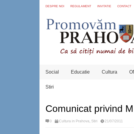
DESPRE NOI
REGULAMENT
INVITATIE
CONTACT
Social
Educatie
Cultura
O
Stiri
Comunicat privind M
0
Cultura in Prahova
,
Stiri
21/07/2011