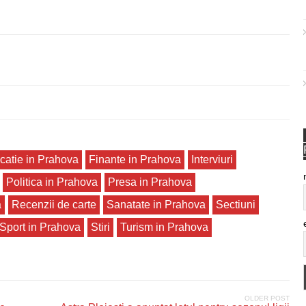
catie in Prahova
Finante in Prahova
Interviuri
Politica in Prahova
Presa in Prahova
a
Recenzii de carte
Sanatate in Prahova
Sectiuni
Sport in Prahova
Stiri
Turism in Prahova
OLDER POST