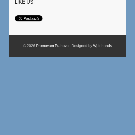
LIKE US!
© 2026
Promovam Prahova
. Designed by
Wpinhands