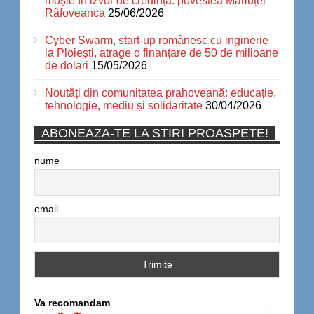
moșie în izvor de credință: povestea Măriuței
Râfoveanca
25/06/2026
Cyber Swarm, start-up românesc cu inginerie
la Ploiești, atrage o finanțare de 50 de milioane
de dolari
15/05/2026
Noutăți din comunitatea prahoveană: educație,
tehnologie, mediu și solidaritate
30/04/2026
ABONEAZA-TE LA STIRI PROASPETE!
nume
email
Va recomandam