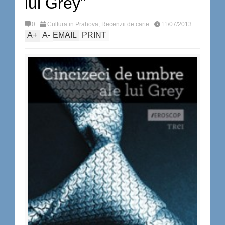
lui Grey”
0
Cultura in Prahova
,
Recenzii de carte
11/07/2013
A
+
A
-
EMAIL
PRINT