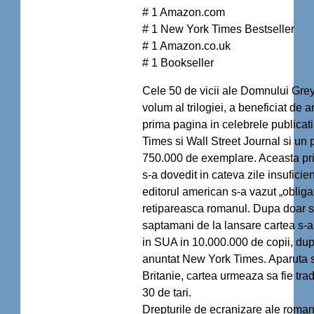
# 1 Amazon.com
# 1 New York Times Bestseller
# 1 Amazon.co.uk
# 1 Bookseller
Cele 50 de vicii ale Domnului Grey
volum al trilogiei, a beneficiat de a
prima pagina in celebrele publicat
Times si Wall Street Journal si un p
750.000 de exemplare. Aceasta pri
s-a dovedit in cateva zile insuficien
editorul american s-a vazut „obliga
retipareasca romanul. Dupa doar 
saptamani de la lansare cartea s-
in SUA in 10.000.000 de copii, du
anuntat New York Times. Aparuta s
Britanie, cartea urmeaza sa fie tra
30 de tari.
Drepturile de ecranizare ale roman