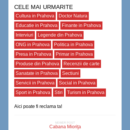
CELE MAI URMARITE
Cultura in Prahova
Doctor Natura
Educatie in Prahova
Finante in Prahova
Interviuri
Legende din Prahova
ONG in Prahova
Politica in Prahova
Presa in Prahova
Primar in Prahova
Produse din Prahova
Recenzii de carte
Sanatate in Prahova
Sectiuni
Servicii in Prahova
Social in Prahova
Sport in Prahova
Stiri
Turism in Prahova
Aici poate fi reclama ta!
NEWER POST
Cabana Mioriţa