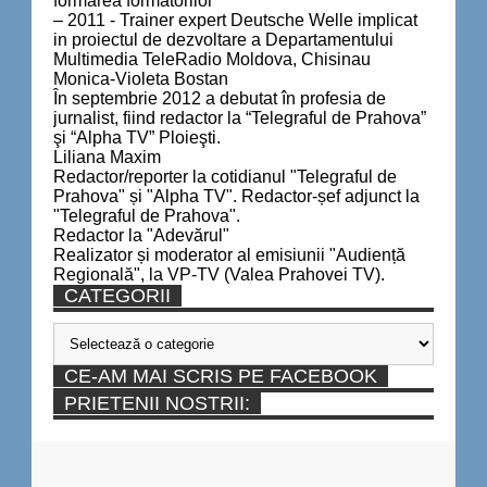
formarea formatorilor
– 2011 - Trainer expert Deutsche Welle implicat
in proiectul de dezvoltare a Departamentului
Multimedia TeleRadio Moldova, Chisinau
Monica-Violeta Bostan
În septembrie 2012 a debutat în profesia de
jurnalist, fiind redactor la “Telegraful de Prahova”
şi “Alpha TV” Ploieşti.
Liliana Maxim
Redactor/reporter la cotidianul "Telegraful de
Prahova" și "Alpha TV". Redactor-șef adjunct la
"Telegraful de Prahova".
Redactor la "Adevărul"
Realizator și moderator al emisiunii "Audiență
Regională", la VP-TV (Valea Prahovei TV).
CATEGORII
Categorii
CE-AM MAI SCRIS PE FACEBOOK
PRIETENII NOSTRII: