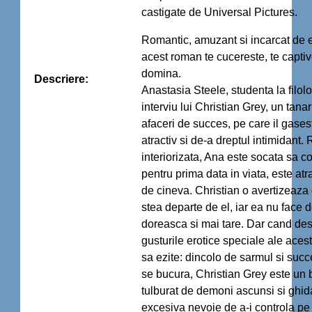
castigate de Universal Pictures.
Romantic, amuzant si incarcat de e
acest roman te cucereste, te captiv
domina.
Descriere:
Anastasia Steele, studenta la filolog
interviu lui Christian Grey, un tana
afaceri de succes, pe care il gases
atractiv si de-a dreptul intimidant. 
interiorizata, Ana este socata sa c
pentru prima data in viata, este atr
de cineva. Christian o avertizeaza 
stea departe de el, iar ea nu face d
doreasca si mai tare. Dar cand de
gusturile erotice speciale ale aces
sa ezite: dincolo de sarmul si succ
se bucura, Christian Grey este un 
tulburat de demoni ascunsi si ghid
excesiva nevoie de a-i controla pe c