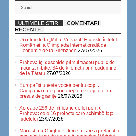
ULTIMELE STIRI
COMENTARII
RECENTE
Un elev de la „Mihai Viteazul” Ploiești, în lotul
României la Olimpiada Internațională de
Economie de la Shenzhen
27/07/2026
Prahova își deschide primul traseu public de
mountain-bike: 34 de kilometri prin podgoriile
de la Tătaru
27/07/2026
Europa își unește vocea pentru copii.
Campania care pune drepturile copilului mai
presus de granițe
26/07/2026
Aproape 259 de milioane de lei pentru
Prahova: cele 16 proiecte care schimbă fața
județului
23/07/2026
Mănăstirea Ghighiu și femeia care a prefăcut o