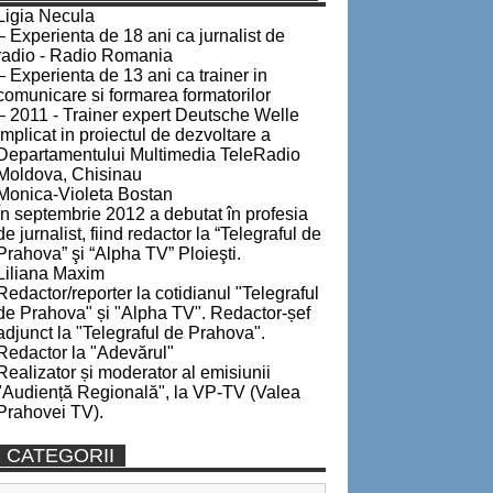
Ligia Necula
– Experienta de 18 ani ca jurnalist de
radio - Radio Romania
– Experienta de 13 ani ca trainer in
comunicare si formarea formatorilor
– 2011 - Trainer expert Deutsche Welle
implicat in proiectul de dezvoltare a
Departamentului Multimedia TeleRadio
Moldova, Chisinau
Monica-Violeta Bostan
În septembrie 2012 a debutat în profesia
de jurnalist, fiind redactor la “Telegraful de
Prahova” şi “Alpha TV” Ploieşti.
Liliana Maxim
Redactor/reporter la cotidianul "Telegraful
de Prahova" și "Alpha TV". Redactor-șef
adjunct la "Telegraful de Prahova".
Redactor la "Adevărul"
Realizator și moderator al emisiunii
"Audiență Regională", la VP-TV (Valea
Prahovei TV).
CATEGORII
Categorii