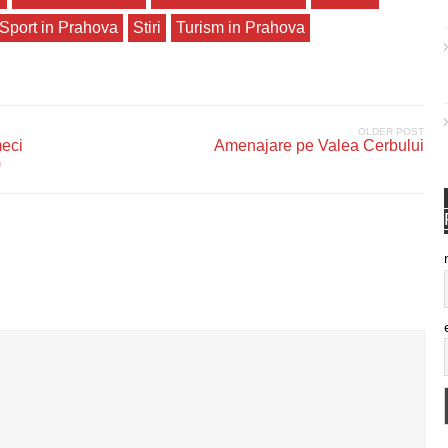
Sport in Prahova
Stiri
Turism in Prahova
OLDER POST
meci
Amenajare pe Valea Cerbului
)