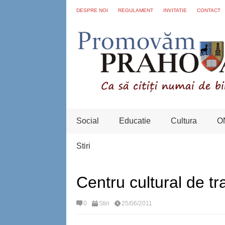
DESPRE NOI
REGULAMENT
INVITATIE
CONTACT
Social
Educatie
Cultura
O
Stiri
Centru cultural de tr
0
Stiri
25/06/2011