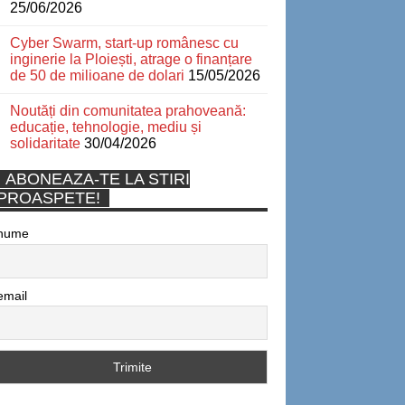
25/06/2026
Cyber Swarm, start-up românesc cu
inginerie la Ploiești, atrage o finanțare
de 50 de milioane de dolari
15/05/2026
Noutăți din comunitatea prahoveană:
educație, tehnologie, mediu și
solidaritate
30/04/2026
ABONEAZA-TE LA STIRI
PROASPETE!
nume
email