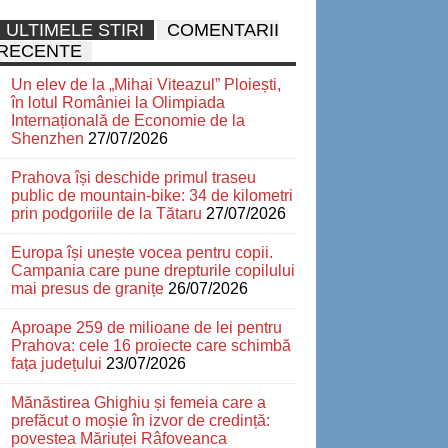
ULTIMELE STIRI
COMENTARII
RECENTE
Un elev de la „Mihai Viteazul” Ploiești,
în lotul României la Olimpiada
Internațională de Economie de la
Shenzhen
27/07/2026
Prahova își deschide primul traseu
public de mountain-bike: 34 de kilometri
prin podgoriile de la Tătaru
27/07/2026
Europa își unește vocea pentru copii.
Campania care pune drepturile copilului
mai presus de granițe
26/07/2026
Aproape 259 de milioane de lei pentru
Prahova: cele 16 proiecte care schimbă
fața județului
23/07/2026
Mănăstirea Ghighiu și femeia care a
prefăcut o moșie în izvor de credință:
povestea Măriuței Râfoveanca