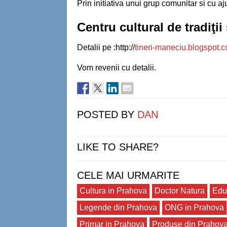
Prin initiativa unui grup comunitar si cu 
Centru cultural de tradiţii
Detalii pe :http://
tineri-maneciu.blogspot.
Vom revenii cu detalii.
POSTED BY
DAN
LIKE TO SHARE?
CELE MAI URMARITE
Cultura in Prahova
Doctor Natura
Edu
Legende din Prahova
ONG in Prahova
Primar in Prahova
Produse din Prahov