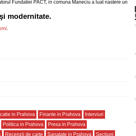
ajutorul Fundatiei PACT, in comuna Maneciu a luat nastere un
 şi modernitate.
com/
.
catie in Prahova
Finante in Prahova
Interviuri
Politica in Prahova
Presa in Prahova
a
Recenzii de carte
Sanatate in Prahova
Sectiuni