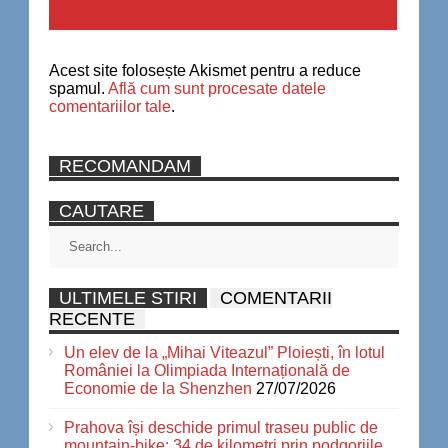
Acest site folosește Akismet pentru a reduce
spamul.
Află cum sunt procesate datele
comentariilor tale
.
RECOMANDAM
CAUTARE
ULTIMELE STIRI
COMENTARII
RECENTE
Un elev de la „Mihai Viteazul” Ploiești, în lotul
României la Olimpiada Internațională de
Economie de la Shenzhen
27/07/2026
Prahova își deschide primul traseu public de
mountain-bike: 34 de kilometri prin podgoriile