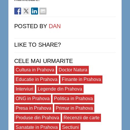
POSTED BY
DAN
LIKE TO SHARE?
CELE MAI URMARITE
Cultura in Prahova
Doctor Natura
Educatie in Prahova
Finante in Prahova
Interviuri
Legende din Prahova
ONG in Prahova
Politica in Prahova
Presa in Prahova
Primar in Prahova
Produse din Prahova
Recenzii de carte
Sanatate in Prahova
Sectiuni