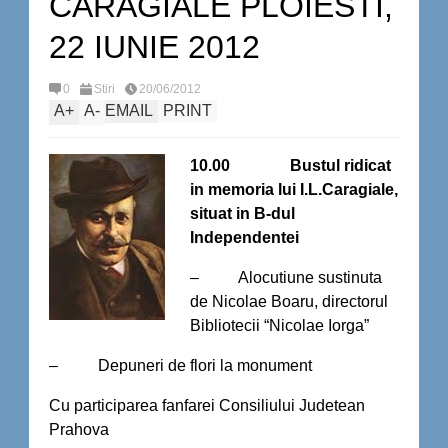
CARAGIALE PLOIESTI,
22 IUNIE 2012
0
Stiri
20/06/2012
A
+
A
-
EMAIL
PRINT
10.00 Bustul ridicat
in memoria lui I.L.Caragiale,
situat in B-dul
Independentei
– Alocutiune sustinuta
de Nicolae Boaru, directorul
Bibliotecii “Nicolae Iorga”
– Depuneri de flori la monument
Cu participarea fanfarei Consiliului Judetean
Prahova