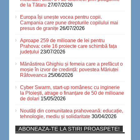
de la Tătaru
27/07/2026
Europa își unește vocea pentru copii.
Campania care pune drepturile copilului mai
presus de granițe
26/07/2026
Aproape 259 de milioane de lei pentru
Prahova: cele 16 proiecte care schimbă fața
județului
23/07/2026
Mănăstirea Ghighiu și femeia care a prefăcut o
moșie în izvor de credință: povestea Măriuței
Râfoveanca
25/06/2026
Cyber Swarm, start-up românesc cu inginerie
la Ploiești, atrage o finanțare de 50 de milioane
de dolari
15/05/2026
Noutăți din comunitatea prahoveană: educație,
tehnologie, mediu și solidaritate
30/04/2026
ABONEAZA-TE LA STIRI PROASPETE!