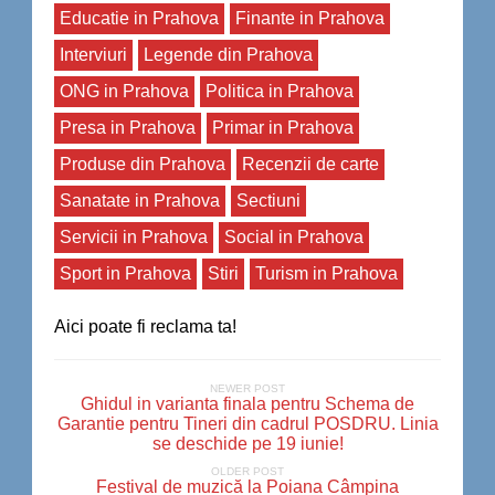
Educatie in Prahova
Finante in Prahova
Interviuri
Legende din Prahova
ONG in Prahova
Politica in Prahova
Presa in Prahova
Primar in Prahova
Produse din Prahova
Recenzii de carte
Sanatate in Prahova
Sectiuni
Servicii in Prahova
Social in Prahova
Sport in Prahova
Stiri
Turism in Prahova
Aici poate fi reclama ta!
NEWER POST
Ghidul in varianta finala pentru Schema de
Garantie pentru Tineri din cadrul POSDRU. Linia
se deschide pe 19 iunie!
OLDER POST
Festival de muzică la Poiana Câmpina