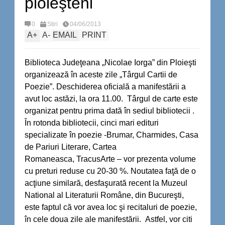
ploieşteni
0
Stiri
04/06/2013
A
+
A
-
EMAIL
PRINT
Biblioteca Judeţeana „Nicolae Iorga” din Ploieşti
organizează în aceste zile „Târgul Cartii de
Poezie”. Deschiderea oficială a manifestării a
avut loc astăzi, la ora 11.00. Târgul de carte este
organizat pentru prima dată în sediul bibliotecii .
În rotonda bibliotecii, cinci mari edituri
specializate în poezie -Brumar, Charmides, Casa
de Pariuri Literare, Cartea
Romaneasca, TracusArte – vor prezenta volume
cu preturi reduse cu 20-30 %. Noutatea faţă de o
acţiune similară, desfaşurată recent la Muzeul
National al Literaturii Române, din Bucureşti,
este faptul că vor avea loc şi recitaluri de poezie,
în cele doua zile ale manifestării. Astfel, vor citi