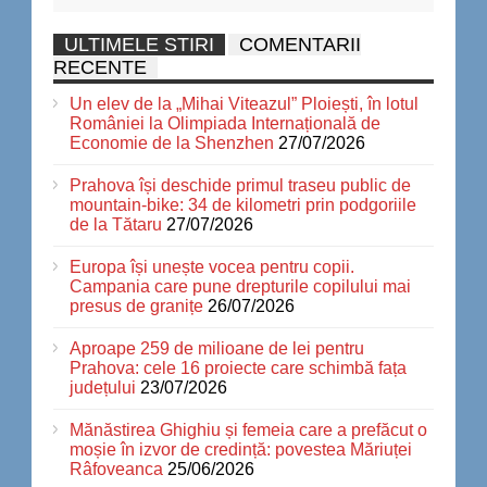
ULTIMELE STIRI
COMENTARII
RECENTE
Un elev de la „Mihai Viteazul” Ploiești, în lotul
României la Olimpiada Internațională de
Economie de la Shenzhen
27/07/2026
Prahova își deschide primul traseu public de
mountain-bike: 34 de kilometri prin podgoriile
de la Tătaru
27/07/2026
Europa își unește vocea pentru copii.
Campania care pune drepturile copilului mai
presus de granițe
26/07/2026
Aproape 259 de milioane de lei pentru
Prahova: cele 16 proiecte care schimbă fața
județului
23/07/2026
Mănăstirea Ghighiu și femeia care a prefăcut o
moșie în izvor de credință: povestea Măriuței
Râfoveanca
25/06/2026