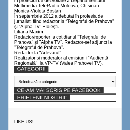
in proiectul de dezvoltare a Departamentului
Multimedia TeleRadio Moldova, Chisinau
Monica-Violeta Bostan
În septembrie 2012 a debutat în profesia de
jurnalist, fiind redactor la “Telegraful de Prahova”
şi “Alpha TV” Ploieşti.
Liliana Maxim
Redactor/reporter la cotidianul "Telegraful de
Prahova" și "Alpha TV". Redactor-șef adjunct la
"Telegraful de Prahova".
Redactor la "Adevărul"
Realizator și moderator al emisiunii "Audiență
Regională", la VP-TV (Valea Prahovei TV).
CATEGORII
Categorii
CE-AM MAI SCRIS PE FACEBOOK
PRIETENII NOSTRII:
LIKE US!