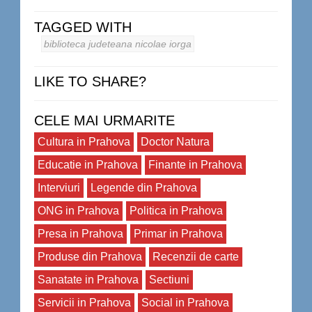
TAGGED WITH
biblioteca judeteana nicolae iorga
LIKE TO SHARE?
CELE MAI URMARITE
Cultura in Prahova
Doctor Natura
Educatie in Prahova
Finante in Prahova
Interviuri
Legende din Prahova
ONG in Prahova
Politica in Prahova
Presa in Prahova
Primar in Prahova
Produse din Prahova
Recenzii de carte
Sanatate in Prahova
Sectiuni
Servicii in Prahova
Social in Prahova