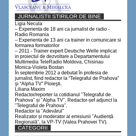
JURNALISTII STIRILOR DE BINE
Ligia Necula
– Experienta de 18 ani ca jurnalist de radio -
Radio Romania
– Experienta de 13 ani ca trainer in comunicare si
formarea formatorilor
– 2011 - Trainer expert Deutsche Welle implicat
in proiectul de dezvoltare a Departamentului
Multimedia TeleRadio Moldova, Chisinau
Monica-Violeta Bostan
În septembrie 2012 a debutat în profesia de
jurnalist, fiind redactor la “Telegraful de Prahova”
şi “Alpha TV” Ploieşti.
Liliana Maxim
Redactor/reporter la cotidianul "Telegraful de
Prahova" și "Alpha TV". Redactor-șef adjunct la
"Telegraful de Prahova".
Redactor la "Adevărul"
Realizator și moderator al emisiunii "Audiență
Regională", la VP-TV (Valea Prahovei TV).
CATEGORII
Categorii