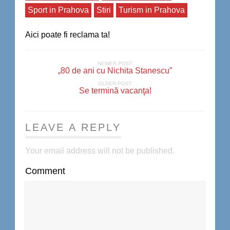
Sport in Prahova
Stiri
Turism in Prahova
Aici poate fi reclama ta!
NEWER POST
„80 de ani cu Nichita Stanescu”
OLDER POST
Se termină vacanţa!
LEAVE A REPLY
Your email address will not be published.
Comment