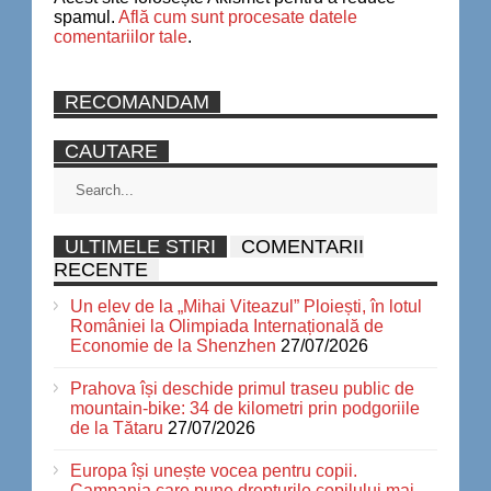
spamul.
Află cum sunt procesate datele
comentariilor tale
.
RECOMANDAM
CAUTARE
ULTIMELE STIRI
COMENTARII
RECENTE
Un elev de la „Mihai Viteazul” Ploiești, în lotul
României la Olimpiada Internațională de
Economie de la Shenzhen
27/07/2026
Prahova își deschide primul traseu public de
mountain-bike: 34 de kilometri prin podgoriile
de la Tătaru
27/07/2026
Europa își unește vocea pentru copii.
Campania care pune drepturile copilului mai