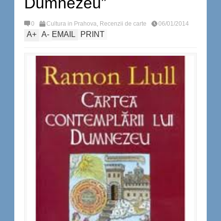
Dumnezeu”
0
Cultura in Prahova
,
Recenzii de carte
06/01/2014
A
+
A
-
EMAIL
PRINT