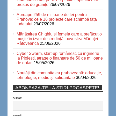
presus de granițe
26/07/2026
Aproape 259 de milioane de lei pentru
Prahova: cele 16 proiecte care schimbă fața
județului
23/07/2026
Mănăstirea Ghighiu și femeia care a prefăcut o
moșie în izvor de credință: povestea Măriuței
Râfoveanca
25/06/2026
Cyber Swarm, start-up românesc cu inginerie
la Ploiești, atrage o finanțare de 50 de milioane
de dolari
15/05/2026
Noutăți din comunitatea prahoveană: educație,
tehnologie, mediu și solidaritate
30/04/2026
ABONEAZA-TE LA STIRI PROASPETE!
nume
email