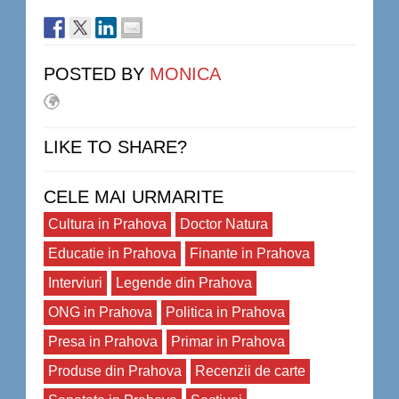
POSTED BY
MONICA
LIKE TO SHARE?
CELE MAI URMARITE
Cultura in Prahova
Doctor Natura
Educatie in Prahova
Finante in Prahova
Interviuri
Legende din Prahova
ONG in Prahova
Politica in Prahova
Presa in Prahova
Primar in Prahova
Produse din Prahova
Recenzii de carte