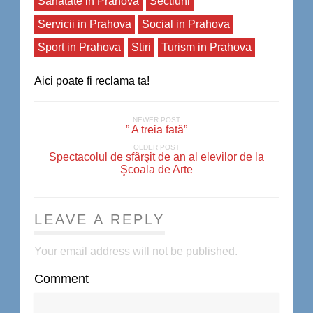
Sanatate in Prahova
Sectiuni
Servicii in Prahova
Social in Prahova
Sport in Prahova
Stiri
Turism in Prahova
Aici poate fi reclama ta!
NEWER POST
” A treia fată”
OLDER POST
Spectacolul de sfârşit de an al elevilor de la
Şcoala de Arte
LEAVE A REPLY
Your email address will not be published.
Comment