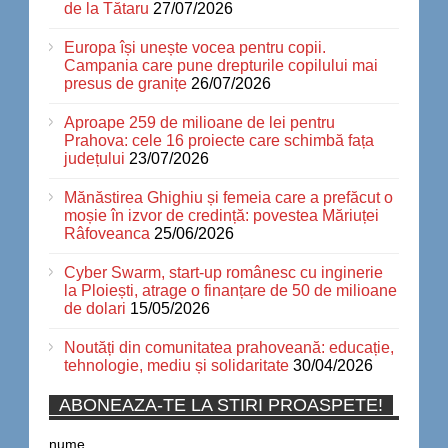
de la Tătaru
27/07/2026
Europa își unește vocea pentru copii.
Campania care pune drepturile copilului mai
presus de granițe
26/07/2026
Aproape 259 de milioane de lei pentru
Prahova: cele 16 proiecte care schimbă fața
județului
23/07/2026
Mănăstirea Ghighiu și femeia care a prefăcut o
moșie în izvor de credință: povestea Măriuței
Râfoveanca
25/06/2026
Cyber Swarm, start-up românesc cu inginerie
la Ploiești, atrage o finanțare de 50 de milioane
de dolari
15/05/2026
Noutăți din comunitatea prahoveană: educație,
tehnologie, mediu și solidaritate
30/04/2026
ABONEAZA-TE LA STIRI PROASPETE!
nume