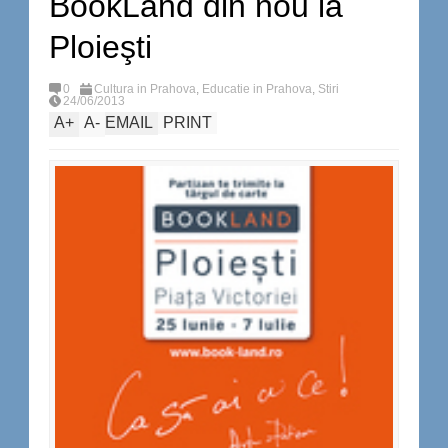
BookLand din nou la
Ploieşti
0
Cultura in Prahova
,
Educatie in Prahova
,
Stiri
24/06/2013
A
+
A
-
EMAIL
PRINT