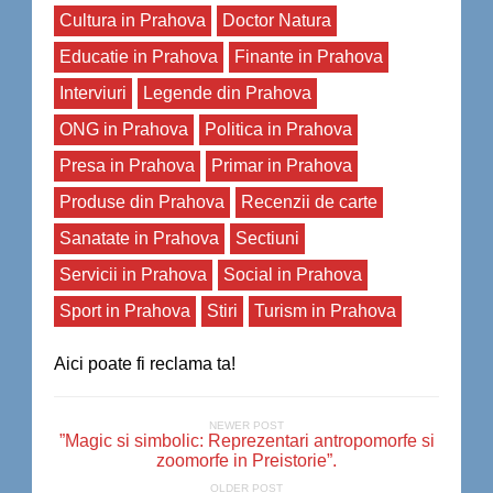
Cultura in Prahova
Doctor Natura
Educatie in Prahova
Finante in Prahova
Interviuri
Legende din Prahova
ONG in Prahova
Politica in Prahova
Presa in Prahova
Primar in Prahova
Produse din Prahova
Recenzii de carte
Sanatate in Prahova
Sectiuni
Servicii in Prahova
Social in Prahova
Sport in Prahova
Stiri
Turism in Prahova
Aici poate fi reclama ta!
NEWER POST
”Magic si simbolic: Reprezentari antropomorfe si
zoomorfe in Preistorie”.
OLDER POST