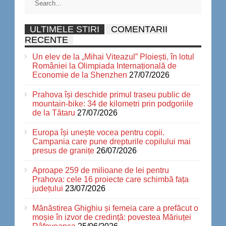
ULTIMELE STIRI
COMENTARII
RECENTE
Un elev de la „Mihai Viteazul” Ploiești, în lotul
României la Olimpiada Internațională de
Economie de la Shenzhen
27/07/2026
Prahova își deschide primul traseu public de
mountain-bike: 34 de kilometri prin podgoriile
de la Tătaru
27/07/2026
Europa își unește vocea pentru copii.
Campania care pune drepturile copilului mai
presus de granițe
26/07/2026
Aproape 259 de milioane de lei pentru
Prahova: cele 16 proiecte care schimbă fața
județului
23/07/2026
Mănăstirea Ghighiu și femeia care a prefăcut o
moșie în izvor de credință: povestea Măriuței