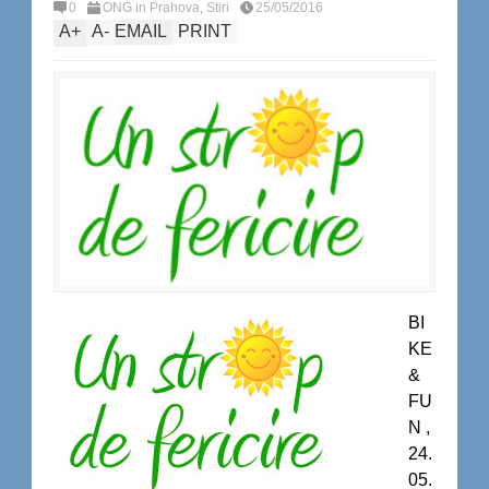
0
ONG in Prahova
,
Stiri
25/05/2016
A
+
A
-
EMAIL
PRINT
BI
KE
&
FU
N ,
24.
05.