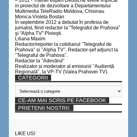
– 2011 - Trainer expert Deutsche Welle implicat
in proiectul de dezvoltare a Departamentului
Multimedia TeleRadio Moldova, Chisinau
Monica-Violeta Bostan
În septembrie 2012 a debutat în profesia de
jurnalist, fiind redactor la “Telegraful de Prahova”
şi “Alpha TV” Ploieşti.
Liliana Maxim
Redactor/reporter la cotidianul "Telegraful de
Prahova" și "Alpha TV". Redactor-șef adjunct la
"Telegraful de Prahova".
Redactor la "Adevărul"
Realizator și moderator al emisiunii "Audiență
Regională", la VP-TV (Valea Prahovei TV).
CATEGORII
Categorii
CE-AM MAI SCRIS PE FACEBOOK
PRIETENII NOSTRII:
LIKE US!